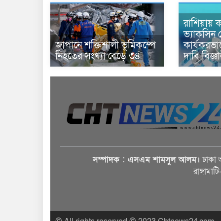
রাশিয়ায় ক
ভ্যাকসিন 
জাপানে শক্তিশালী ভূমিকম্পে
কার্যকরভ
নিহতের সংখ্যা বেড়ে ৩৪
দাবি বিজ্ঞ
সম্পাদক : এসএম শামসুল আলম।
ঢাকা 
রাঙ্গামাট