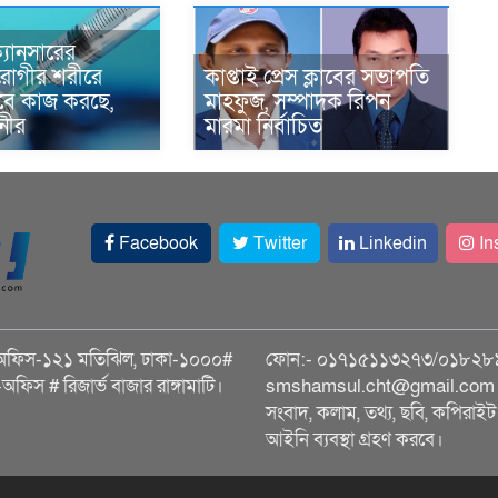
্যানসারের
রোগীর শরীরে
কাপ্তাই প্রেস ক্লাবের সভাপতি
াবে কাজ করছে,
মাহফুজ, সম্পাদক রিপন
ানীর
মারমা নির্বাচিত
Facebook
Twitter
Linkedin
In
অফিস-১২১ মতিঝিল, ঢাকা-১০০০#
ফোন:- ০১৭১৫১১৩২৭৩/০১৮২৮
ি-অফিস # রিজার্ভ বাজার রাঙ্গামাটি।
smshamsul.cht@gmail.com স
সংবাদ, কলাম, তথ্য, ছবি, কপিরাইট 
আইনি ব্যবস্থা গ্রহণ করবে।