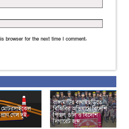
is browser for the next time I comment.
রাঙ্গামাটির বাঘাইছড়িতে
নে মোটরসাইকেল
বিজিবির অভিযানে বিদেশি
প্রাণ গেল দুই
পিস্তল, গুলি ও বিদেশি
সিগারেট জব্দ