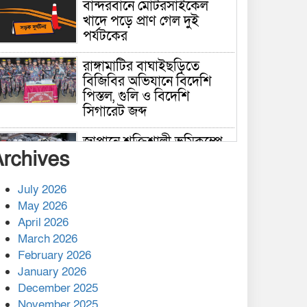
বান্দরবানে মোটরসাইকেল
খাদে পড়ে প্রাণ গেল দুই
পর্যটকের
রাঙ্গামাটির বাঘাইছড়িতে
বিজিবির অভিযানে বিদেশি
পিস্তল, গুলি ও বিদেশি
সিগারেট জব্দ
জাপানে শক্তিশালী ভূমিকম্পে
Archives
নিহতের সংখ্যা বেড়ে ৩৪
July 2026
রাশিয়ায় ক্যানসারের ভ্যাকসিন
May 2026
রোগীর শরীরে কার্যকরভাবে
April 2026
কাজ করছে, দাবি বিজ্ঞানীর
March 2026
February 2026
কাপ্তাই প্রেস ক্লাবের সভাপতি
মাহফুজ, সম্পাদক রিপন মারমা
January 2026
নির্বাচিত
December 2025
November 2025