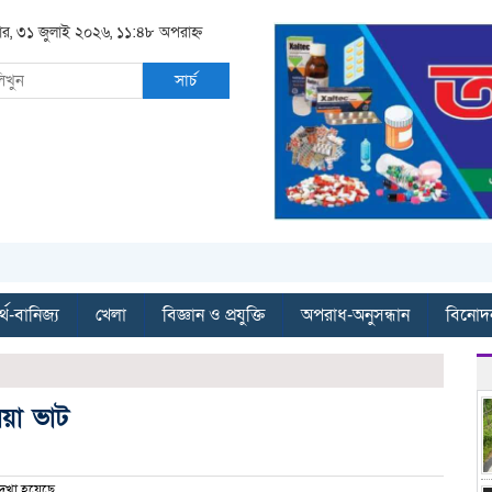
বার, ৩১ জুলাই ২০২৬, ১১:৪৮ অপরাহ্ন
সার্চ
্থ-বানিজ্য
খেলা
বিজ্ঞান ও প্রযুক্তি
অপরাধ-অনুসন্ধান
বিনোদ
িয়া ভাট
েখা হয়েছে