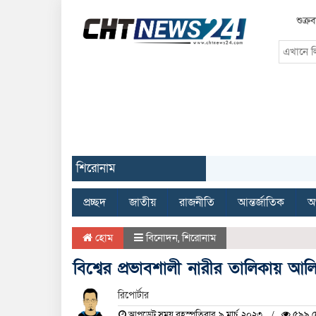
শুক্র
শিরোনাম
প্রচ্ছদ
জাতীয়
রাজনীতি
আন্তর্জাতিক
অর
হোম
বিনোদন
,
শিরোনাম
বিশ্বের প্রভাবশালী নারীর তালিকায় আল
রিপোর্টার
আপডেট সময় বৃহস্পতিবার, ৯ মার্চ, ২০২৩
৫৯৯ দ