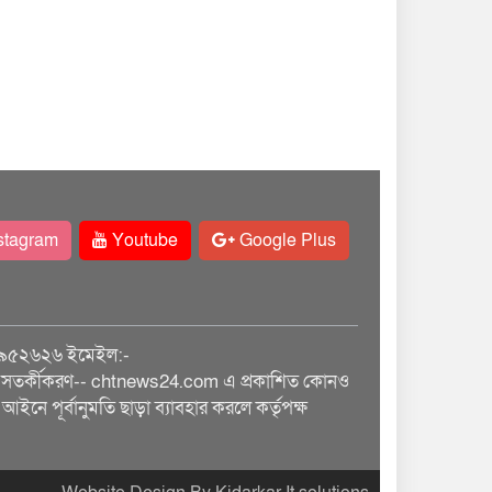
stagram
Youtube
Google Plus
৯৫২৬২৬ ইমেইল:-
তর্কীকরণ-- chtnews24.com এ প্রকাশিত কোনও
আইনে পূর্বানুমতি ছাড়া ব্যাবহার করলে কর্তৃপক্ষ