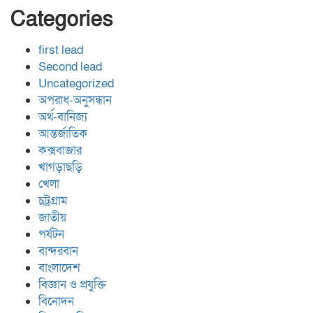
Categories
first lead
Second lead
Uncategorized
অপরাধ-অনুসন্ধান
অর্থ-বানিজ্য
আন্তর্জাতিক
কক্সবাজার
খাগড়াছড়ি
খেলা
চট্রগ্রাম
জাতীয়
পর্যটন
বান্দরবান
বাংলাদেশ
বিজ্ঞান ও প্রযুক্তি
বিনোদন