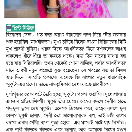
বিনোদন ডেস্ক:- গত বছর অরণ্য বাঁচানোর গল্প নিয়ে স্টার জলসায়
শুরু হয়েছিল ‘মাধবীলতা’। মুখ্য চরিত্রে ছিলেন বাংলা সিরিয়ালের মিষ্টি
মুখ শ্রাবণী বুনিয়া। শুরুর দিকে ‘মাধবীলতা’ নিয়ে দর্শকদের আগ্রহ
থাকলেও ধীরে ধীরে তা কমতে থাকে। মাত্র তিন মাসের মাথায় বন্ধ
হয়ে যায় সিরিয়ালটি। তখন থেকেই শোনা যাচ্ছিল, পর্দার ‘মাধবীলতা’
মানে শ্রাবণী নতুন প্রজেক্টে যুক্ত হয়েছেন। সে খবরের সত্যতা মিলল
এত দিনে। সম্প্রতি প্রকাশ্যে এসেছে জি বাংলার নতুন ধারাবাহিক
‘মুকুট’-এর প্রমো। তাতে নামভূমিকায় দেখা যাচ্ছে শ্রাবণীকে।
দুর্গাপূজার প্রেক্ষাপটে তৈরি হচ্ছে ‘মুকুট’। গল্পে শুভাশিস মুখোপাধ্যায়
একজন প্রতিমাশিল্পী। মুকুট তাঁর মেয়ে। অস্ত্রের বদলে দেবীর হাতে
পদ্মফুল তুলে দেয় মুকুট। অনেকে জিজ্ঞেস করে, অস্ত্রের বদলে ফুল
কেন? মুকুট জানায়, দেবী তো ভালোবাসারও রূপ, তাই চণ্ডী রূপের
বদলে এবার গৌরী রূপে পূজা হোক। এর মাঝেই ঘটে যায় বিপত্তি।
এক নারী কাঁদতে কাঁদতে এসে জানায়, তার মেয়েকে বিয়ের মণ্ডপ