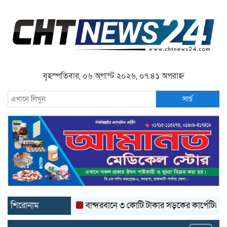
বৃহস্পতিবার, ০৬ অগাস্ট ২০২৬, ০৭:৪১ অপরাহ্ন
সার্চ
শিরোনাম
বান্দরবানে ৩ কোটি টাকার সড়কের কার্পেটিং উঠে যাচ্ছ