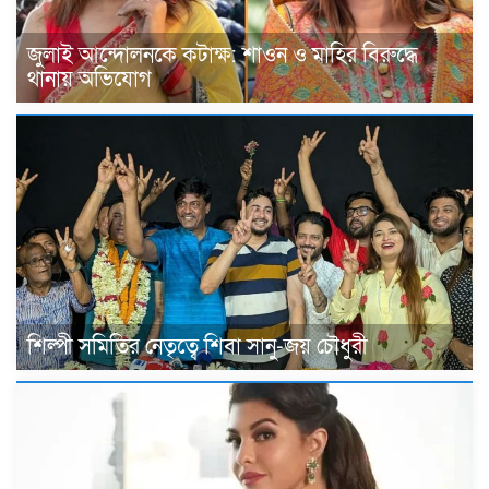
জুলাই আন্দোলনকে কটাক্ষ: শাওন ও মাহির বিরুদ্ধে
থানায় অভিযোগ
শিল্পী সমিতির নেতৃত্বে শিবা সানু-জয় চৌধুরী