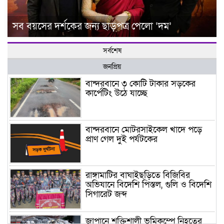
সব বয়সের দর্শকের জন্য ছাড়পত্র পেলো ‘দম’
সর্বশেষ
জনপ্রিয়
বান্দরবানে ৩ কোটি টাকার সড়কের
কার্পেটিং উঠে যাচ্ছে
বান্দরবানে মোটরসাইকেল খাদে পড়ে
প্রাণ গেল দুই পর্যটকের
রাঙ্গামাটির বাঘাইছড়িতে বিজিবির
অভিযানে বিদেশি পিস্তল, গুলি ও বিদেশি
সিগারেট জব্দ
জাপানে শক্তিশালী ভূমিকম্পে নিহতের