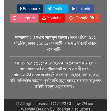
Facebook
Twitter
Linkedin
Instagram
Youtube
Google Plus
সম্পাদক : এসএম শামসুল আলম।
ঢাকা অফিস-১২১
মতিঝিল, ঢাকা-১০০০# রাঙ্গামাটি-অফিস # রিজার্ভ বাজার
রাঙ্গামাটি।
ফোন:- ০১৭১৫১১৩২৭৩/০১৮২৮৯৫২৬২৬ ইমেইল:-
smshamsul.cht@gmail.com সতর্কীকরণ--
chtnews24.com এ প্রকাশিত কোনও সংবাদ, কলাম, তথ্য,
ছবি, কপিরাইট আইনে পূর্বানুমতি ছাড়া ব্যাবহার করলে কর্তৃপক্ষ
আইনি ব্যবস্থা গ্রহণ করবে।
© All rights reserved © 2023 Chtnews24.com
Website Design By Kidarkar It solutions