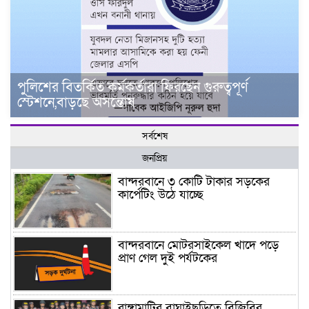
পুলিশের বিতর্কিত কর্মকর্তারা ফিরছেন গুরুত্বপূর্ণ
স্টেশনে,বাড়ছে অসন্তোষ
সর্বশেষ
জনপ্রিয়
বান্দরবানে ৩ কোটি টাকার সড়কের
কার্পেটিং উঠে যাচ্ছে
বান্দরবানে মোটরসাইকেল খাদে পড়ে
প্রাণ গেল দুই পর্যটকের
রাঙ্গামাটির বাঘাইছড়িতে বিজিবির