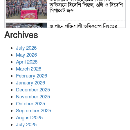
অভিযানে বিদেশি পিস্তল, গুলি ও বিদেশি
সিগারেট জব্দ
জাপানে শক্তিশালী ভূমিকম্পে নিহতের
সংখ্যা বেড়ে ৩৪
Archives
July 2026
রাশিয়ায় ক্যানসারের ভ্যাকসিন রোগীর
May 2026
শরীরে কার্যকরভাবে কাজ করছে, দাবি
April 2026
বিজ্ঞানীর
March 2026
February 2026
কাপ্তাই প্রেস ক্লাবের সভাপতি মাহফুজ,
January 2026
সম্পাদক রিপন মারমা নির্বাচিত
December 2025
November 2025
October 2025
মালয়েশিয়ার প্রধানমন্ত্রীকে চিঠি দেয়ার
September 2025
পর ফোন তারেক রহমানের,গ্যাস সঙ্কট
মোকাবিলায় সহায়তার আশ্বাস
August 2025
July 2025