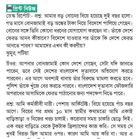
ডেস্ক রির্পোট:- প্রশ্ন: আমার বড় বোনের বিয়ে হয়েছে দুই বছর হলো।
গত মাসে বোনজামাই বড় অঙ্কের টাকা নিয়ে বিদেশে পালিয়ে গেছেন।
বোনের সঙ্গে তিনি কোনো ধরনের যোগাযোগ করছেন না। তাঁকে দেশে
ফেরত আনব কীভাবে? বিদেশে যাওয়ার পর তাঁকে কি দেশে ফেরত
আনতে পারব? আমাদের এখন কী করণীয়?
ঝুমুর, পটিয়া
উওর: আপনার বোনজামাই কোন দেশে গেছেন, সেটা যদি জানতে
পারেন, তবে সেই দেশের বাংলাদেশ দূতাবাসে অভিযোগ করতে
পারবেন। এর আগে অবশ্যই থানায় তাঁর বিরুদ্ধে মামলা করতে হবে।
পুলিশ তাঁকে খুঁজে বের করতে পারবে। বাংলাদেশ দূতাবাস ফৌজদারি
অপরাধের আসামিকে ফেরত পাঠানোর জন্য পদক্ষেপ নিতে পারে।
প্রশ্ন: আমি কর্মজীবী নারী। পেশায় আর্কিটেক্ট। বিয়ে হয়েছে পাঁচ বছর
আগে। বিয়ের পর প্রথম ১০ মাস স্বামীর কথামতো আমি একাই
বাড়িভাড়া ও নিজের খরচ চালাই। করোনার সময় চাকরি ছেড়ে দিই।
এক বছর বাড়িতে থেকে টুকটাক ফ্রিল্যান্সের কাজ করি। সে সময় সে
খুবই বিরক্ত ছিল আমার ওপর। কারণ আমি আয় করি না। আর এ