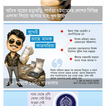
অবৈধ অস্ত্রের ছড়াছড়ি, পার্বত্য চট্টগ্রামসহ দেশের বিভিন্ন
এলাকা দিয়েে আসছে অস্ত্র, খুন উদ্বেগ
১৬২ পয়েন্টে ১৬০০ গডফাদার