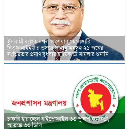
ইসলামী ব্যাংক দখল ও শেয়ার কেলেঙ্কারি,
বিএফআইইউ’র তদন্তে সাহাবুদ্দিনসহ ২১ জনের
সংশ্লিষ্টতার প্রমাণ,বুধবার হাইকোর্টে মামলার শুনানি
চাকরি হারাচ্ছেন হাইপ্রোফাইল ৩৩ পুলিশ কর্মকর্তা,
আতঙ্কে ৩৩ ডিসি