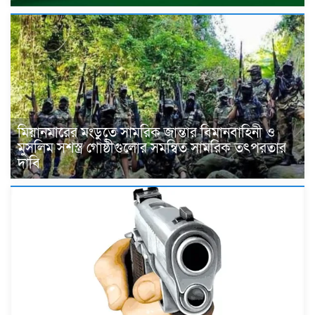
মিয়ানমারের মংডুতে সামরিক জান্তার বিমানবাহিনী ও
মুসলিম সশস্ত্র গোষ্ঠীগুলোর সমন্বিত সামরিক তৎপরতার
দাবি