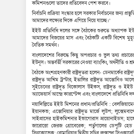
কমিশনগুলো তাদের প্রতিবেদন পেশ করবে।
নির্বাচনি প্রক্রিয়া সংস্কার হলে সরকার নির্বাচনের জন্য প্রস
আমাদের লক্ষ্যের দিকে এগিয়ে নিয়ে যাচ্ছে।’
ইইউ প্রতিনিধি দলের সঙ্গে বৈঠকের শুরুতে অধ্যাপক ইউন
আমাদের বিজয়ের মাস এবং বৈঠকটি একটি বিশেষ মুহূর্
নৈতিক সমর্থন।
বাংলাদেশের বিরুদ্ধে কিছু অপপ্রচার ও ভুল তথ্য প্রচ
ইউনূস। অন্তর্বর্তী সরকারের নেওয়া ব্যাংকিং, অর্থনীতি ও শ
বৈঠকে অংশগ্রহণকারী রাষ্ট্রদূতরা হলেন- ডেনমার্কের রাষ্ট্রদূত 
রাষ্ট্রদূত আখিম ট্রস্টার, ইতালির রাষ্ট্রদূত আন্তোনিও আলেসা
সুইডেনের রাষ্ট্রদূত নিকোলাস উইকস, রাষ্ট্রদূত ও ইইউ প
অ্যাফেয়ার্স আন্দ্রে কারস্টেন্স এবং বাংলাদেশে প্রতিনিধি দ
নয়াদিল্লিতে ইইউ মিশনের প্রধান/প্রতিনিধি : বেলজিয়ামের রা
ইয়ানকভ; এস্তোনিয়ার রাষ্ট্রদূত মার্জে লুউপ; লুক্সেমবার্গের
সাইপ্রাসের হাইকমিশনার ইভাগোরাস ভ্রায়োনাইডস; হাঙ্গে
জারোস্লো জেরজ গ্রোবেরেক; পর্তুগালের ডেপুটি হে
সিনকোভেক; রোমানিয়ার দ্বিতীয় সচিব রুক্সান্দ্রা সিওকান