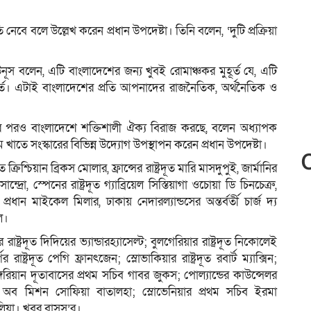
্তুতি নেবে বলে উল্লেখ করেন প্রধান উপদেষ্টা। তিনি বলেন, ‘দুটি প্রক্রিয়া
ূস বলেন, এটি বাংলাদেশের জন্য খুবই রোমাঞ্চকর মুহূর্ত যে, এটি
ত। এটাই বাংলাদেশের প্রতি আপনাদের রাজনৈতিক, অর্থনৈতিক ও
ারের পরও বাংলাদেশে শক্তিশালী ঐক্য বিরাজ করছে, বলেন অধ্যাপক
্রম খাতে সংস্কারের বিভিন্ন উদ্যোগ উপস্থাপন করেন প্রধান উপদেষ্টা।
ক্রিশ্চিয়ান ব্রিকস মোলার, ফ্রান্সের রাষ্ট্রদূত মারি মাসদুপুই, জার্মানির
ন্দ্রো, স্পেনের রাষ্ট্রদূত গ্যাব্রিয়েল সিস্তিয়াগা ওচোয়া ডি চিনচেত্রু,
্রধান মাইকেল মিলার, ঢাকায় নেদারল্যান্ডসের অন্তর্বর্তী চার্জ দ্য
ল।
ষ্ট্রদূত দিদিয়ের ভ্যান্ডারহ্যাসেল্ট; বুলগেরিয়ার রাষ্ট্রদূত নিকোলেই
 রাষ্ট্রদূত পেগি ফ্রানৎজেন; স্লোভাকিয়ার রাষ্ট্রদূত রবার্ট ম্যাক্সিন;
রিয়ান দূতাবাসের প্রথম সচিব গাবর জুকস; পোল্যান্ডের কাউন্সেলর
ড অব মিশন সোফিয়া বাতালহা; স্লোভেনিয়ার প্রথম সচিব ইরমা
েলিয়া। খবর বাসস’র।