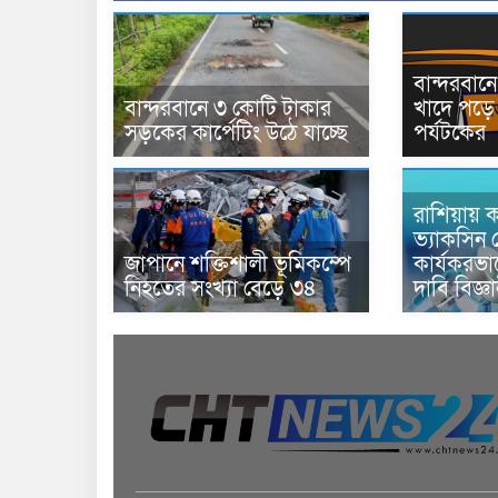
বান্দরবা
বান্দরবানে ৩ কোটি টাকার
খাদে পড়ে 
সড়কের কার্পেটিং উঠে যাচ্ছে
পর্যটকের
রাশিয়ায় ক
ভ্যাকসিন 
জাপানে শক্তিশালী ভূমিকম্পে
কার্যকরভ
নিহতের সংখ্যা বেড়ে ৩৪
দাবি বিজ্ঞ