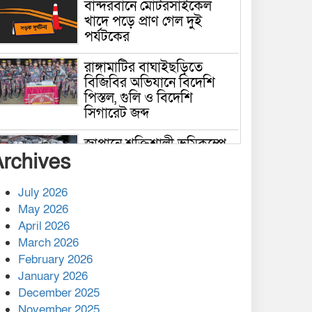
বান্দরবানে মোটরসাইকেল
খাদে পড়ে প্রাণ গেল দুই
পর্যটকের
রাঙ্গামাটির বাঘাইছড়িতে
বিজিবির অভিযানে বিদেশি
পিস্তল, গুলি ও বিদেশি
সিগারেট জব্দ
জাপানে শক্তিশালী ভূমিকম্পে
Archives
নিহতের সংখ্যা বেড়ে ৩৪
July 2026
রাশিয়ায় ক্যানসারের ভ্যাকসিন
May 2026
রোগীর শরীরে কার্যকরভাবে
April 2026
কাজ করছে, দাবি বিজ্ঞানীর
March 2026
February 2026
কাপ্তাই প্রেস ক্লাবের সভাপতি
মাহফুজ, সম্পাদক রিপন মারমা
January 2026
নির্বাচিত
December 2025
November 2025