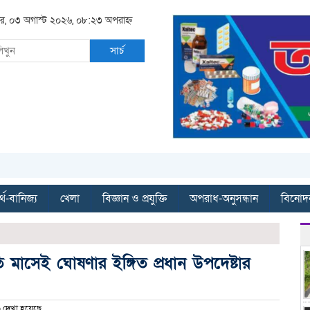
র, ০৩ অগাস্ট ২০২৬, ০৮:২৩ অপরাহ্ন
সার্চ
্থ-বানিজ্য
খেলা
বিজ্ঞান ও প্রযুক্তি
অপরাধ-অনুসন্ধান
বিনোদ
চলতি মাসেই ঘোষণার ইঙ্গিত প্রধান উপদেষ্টার
দেখা হয়েছে