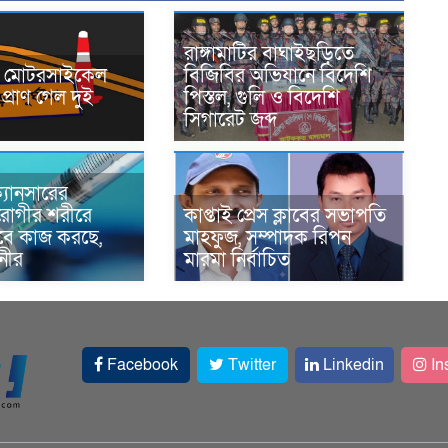
রাঙ্গামাটির বাঘাইছড়িতে
নে মোটরসাইকেল
বিজিবির অভিযানে বিদেশি
প্রাণ গেল দুই
পিস্তল, গুলি ও বিদেশি
সিগারেট জব্দ
্যানসারের
রোগীর শরীরে
কাপ্তাই প্রেস ক্লাবের সভাপতি
াবে কাজ করছে,
মাহফুজ, সম্পাদক রিপন
ানীর
মারমা নির্বাচিত
Facebook
Twitter
Linkedin
In