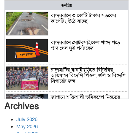
জনপ্রিয়
বান্দরবানে ৩ কোটি টাকার সড়কের
কার্পেটিং উঠে যাচ্ছে
বান্দরবানে মোটরসাইকেল খাদে পড়ে
প্রাণ গেল দুই পর্যটকের
রাঙ্গামাটির বাঘাইছড়িতে বিজিবির
অভিযানে বিদেশি পিস্তল, গুলি ও বিদেশি
সিগারেট জব্দ
জাপানে শক্তিশালী ভূমিকম্পে নিহতের
সংখ্যা বেড়ে ৩৪
Archives
July 2026
রাশিয়ায় ক্যানসারের ভ্যাকসিন রোগীর
May 2026
শরীরে কার্যকরভাবে কাজ করছে, দাবি