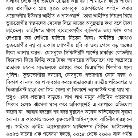
এলাকা থেকে দুই ভাইকে গ্রেপ্তার করা হয়। শামীমের কাছে পাওয়া
যায় প্রবাসীদের প্রায় ৫০০ ফেসবুক অ্যাকাউন্টের লগইন করার
প্রয়োজনীয় ইউজার আইডি ও পাসওয়ার্ড। তারা আইডির নিয়ন্ত্রণ নিয়ে
ভুক্তভোগীর স্বজনদের মেসেজ দিয়ে মায়ের অসুস্থতার কথা বলে টাকা
চাইতেন। আইডিতে থাকা ব্যবহারকারীর ব্যক্তিগত তথ্য ফাঁস করে
দেওয়ার ভয় দেখিয়ে হাতিয়ে নিতেন টাকা। আইডির কোথাও
ভুক্তভোগীর নগ্ন বা একান্ত গোপনীয় ছবি বা তথ্য পেলে বড় অঙ্কের
টাকা আদায় করত। ফেসবুকে সিকিউরিটি গার্ডের চাকরির লোভনীয়
বিজ্ঞাপন দিয়ে জিম্মি করে টাকা আদায়ের অভিযোগে গত অক্টোবরে
প্রতারক চক্রের সাতজনকে গ্রেপ্তার করে ডিএমপির খিলগাঁও থানা
পুলিশ। ভুক্তভোগীরা বলছেন, ফেসবুকে প্রতারণায় ফোন নম্বর ও
বিকাশ বা নগদ অ্যাপ ব্যবহার করছে প্রতারকরা। জাতীয় পরিচয়পত্র ও
ফিঙ্গারপ্রিন্ট ছাড়া তো সিম কেনা বা বিকাশে অ্যাকাউন্ট করা যায় না।
তবুও এসব প্রতারণা বাড়ছে। লাখ লাখ মানুষ প্রতিদিন প্রতারণার
শিকার হলেও ঝামেলা মনে করে অধিকাংশই এ ব্যাপারে অভিযোগ
করেন না। আবার বছরের পর বছর ঘুরলেও অনেক অভিযোগের সুরাহা
হয় না। এ কারণেও অনেক ভুক্তভোগী আইনশৃঙ্খলা বাহিনীর দ্বারস্থ হন
না। সাইবার ক্রাইম অ্যাওয়ারনেস ফাউন্ডেশন (সিসিএ ফাউন্ডেশন)
২০২৩ সালের এক গবেষণা বলছে, ২০১৫ থেকে ২০২২ সাল পর্যন্ত