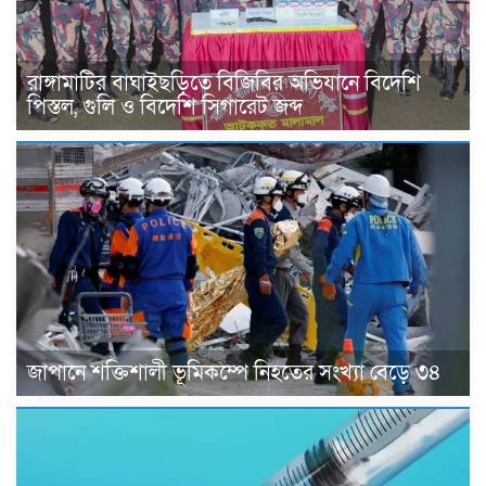
রাঙ্গামাটির বাঘাইছড়িতে বিজিবির অভিযানে বিদেশি
পিস্তল, গুলি ও বিদেশি সিগারেট জব্দ
জাপানে শক্তিশালী ভূমিকম্পে নিহতের সংখ্যা বেড়ে ৩৪