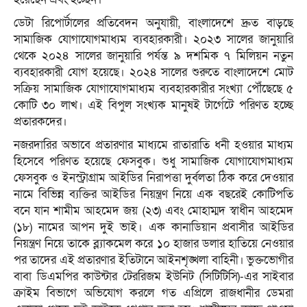
ডেটা রিপোর্টালের প্রতিবেদন অনুযায়ী, বাংলাদেশে দ্রুত বাড়ছে
সামাজিক যোগাযোগমাধ্যম ব্যবহারকারী। ২০২৩ সালের জানুয়ারি
থেকে ২০২৪ সালের জানুয়ারি পর্যন্ত ৯ দশমিক ৭ মিলিয়ন নতুন
ব্যবহারকারী যোগ হয়েছে। ২০২৪ সালের শুরুতে বাংলাদেশে মোট
সক্রিয় সামাজিক যোগাযোগমাধ্যম ব্যবহারকারীর সংখ্যা পৌঁছেছে ৫
কোটি ৩০ লাখ। এই বিপুল সংখ্যক মানুষই টার্গেটে পরিণত হচ্ছে
প্রতারকদের।
নজরদারির অভাবে প্রতারণার মাধ্যমে রাতারাতি ধনী হওয়ার মাধ্যম
হিসেবে পরিণত হয়েছে ফেসবুক। শুধু সামাজিক যোগাযোগমাধ্যম
ফেসবুক ও ইনস্ট্রাগ্রাম আইডির নিরাপত্তা দুর্বলতা ঠিক করে দেওয়ার
নামে বিভিন্ন ব্যক্তির আইডির নিয়ন্ত্রণ নিয়ে এক বছরেই কোটিপতি
বনে যান শামীম আহমেদ জয় (২৩) এবং মোহাম্মদ স্বাধীন আহমেদ
(১৮) নামের আপন দুই ভাই। এক কানাডিয়ান প্রবাসীর আইডির
নিয়ন্ত্রণ নিয়ে তাকে ব্ল্যাকমেল করে ১০ হাজার ডলার হাতিয়ে নেওয়ার
পর তাদের এই প্রতারণার ইতিটানে আইনশৃঙ্খলা বাহিনী। ভুক্তভোগীর
বাবা ডিএমপির কাউন্টার টেররিজম ইউনিট (সিটিটিসি)-এর সাইবার
ক্রাইম বিভাগে অভিযোগ করলে গত এপ্রিলে রাজধানীর ডেমরা