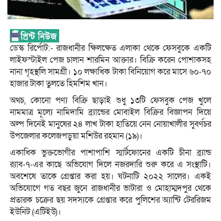
ডেস্ক রির্পোট:- রাজধানীর ক্ষিলক্ষেত এলাকা থেকে ফেসবুকে একটি
লাইফস্টাইল পেজ চালান শারমিন আক্তার। বিক্রি করেন পোশাকসহ
নানা গৃহস্থলি সামগ্রী। ১০ লক্ষাধিক টাকা বিনিয়োগ করে মাসে ৬০-৭০
হাজার টাকা তুলতে হিমশিম খান।
অথচ, কোনো পণ্য বিক্রি ছাড়াই শুধু ১৩টি ফেসবুক পেজ খুলে
নামমাত্র মূল্যে নামিদামি ব্র্যান্ডের মোবাইল বিক্রির বিজ্ঞাপন দিয়ে
অল্প দিনেই মানুষের ২৪ লাখ টাকা হাতিয়ে নেন নোয়াখালীর সুবর্ণচর
উপজেলার কলেজপড়ুয়া মশিউর রহমান (১৯)।
একাধিক ভুক্তভোগীর পাশাপাশি স্মার্টফোনের একটি চীনা ব্র্যান্ড
র‌্যাব-৭-এর কাছে অভিযোগ দিলে নজরদারি শুরু করে এ সংস্থাটি।
অবশেষে তাকে গ্রেপ্তার করা হয়। ঘটনাটি ২০২২ সালের। একই
অভিযোগে গত বছর জুনে রাজধানীর ভাটারা ও মোহাম্মদপুর থেকে
প্রতারক চক্রের ছয় সদস্যকে গ্রেপ্তার করে পুলিশের অ্যান্টি টেররিজম
ইউনিট (এটিইউ)।