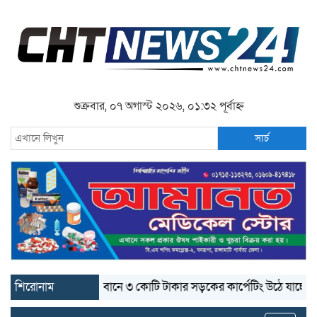
শুক্রবার, ০৭ অগাস্ট ২০২৬, ০১:৩২ পূর্বাহ্ন
সার্চ
শিরোনাম
বান্দরবানে ৩ কোটি টাকার সড়কের কার্পেটিং উঠে যাচ্ছে
বান্