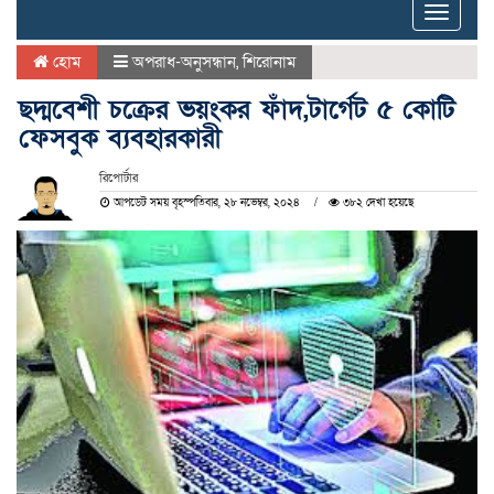
Toggle
naviga
হোম
অপরাধ-অনুসন্ধান
,
শিরোনাম
ছদ্মবেশী চক্রের ভয়ংকর ফাঁদ,টার্গেট ৫ কোটি
ফেসবুক ব্যবহারকারী
রিপোর্টার
আপডেট সময় বৃহস্পতিবার, ২৮ নভেম্বর, ২০২৪
৩৮২ দেখা হয়েছে