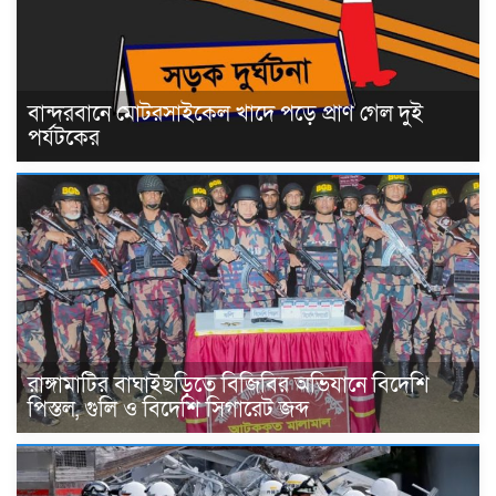
বান্দরবানে মোটরসাইকেল খাদে পড়ে প্রাণ গেল দুই
পর্যটকের
রাঙ্গামাটির বাঘাইছড়িতে বিজিবির অভিযানে বিদেশি
পিস্তল, গুলি ও বিদেশি সিগারেট জব্দ