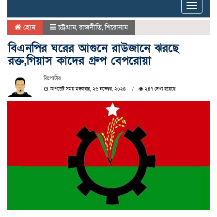
Toggle
naviga
হোম
চট্রগ্রাম
,
রাজনীতি
,
শিরোনাম
বিএনপির ঘরের আগুনে রাউজানে ঝরছে
রক্ত,গিয়াস কাদের গ্রুপ বেপরোয়া
রিপোর্টার
আপডেট সময় মঙ্গলবার, ২৬ নভেম্বর, ২০২৪
২৪৭ দেখা হয়েছে