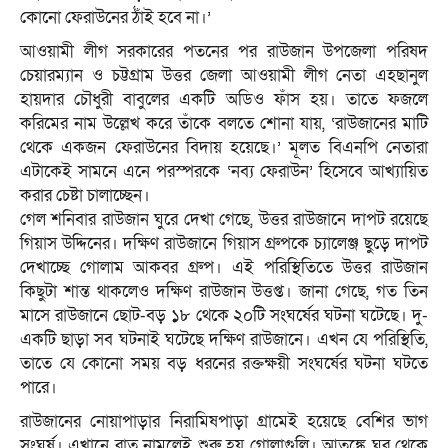
কোনো ফেরাউনের ঠাঁই হবে না।’
আওয়ামী লীগ সরকারের পতনের পর রাউজান উপজেলা পরিষদ
চেয়ারম্যান ও চট্টগ্রাম উত্তর জেলা আওয়ামী লীগ নেতা এহছানুল
হায়দার চৌধুরী বাবুলের একটি অডিও ফাঁস হয়। তাতে ফজলে
করিমের নাম উল্লেখ করে তাঁকে বলতে শোনা যায়, ‘রাউজানের মাটি
থেকে একজন ফেরাউনের বিদায় হয়েছে।’ মূলত বিএনপি নেতারা
এটাকেই সামনে এনে পরস্পরকে ‘নব্য ফেরাউন’ হিসেবে আখ্যায়িত
করার চেষ্টা চালাচ্ছেন।
গেল শনিবার রাউজান ঘুরে দেখা গেছে, উত্তর রাউজানে দাপট রয়েছে
গিয়াস উদ্দিনের। দক্ষিণ রাউজানে গিয়াস গ্রুপকে চ্যালেঞ্জ ছুড়ে দাপট
দেখাচ্ছে গোলাম আকবর গ্রুপ। এই পরিস্থিতিতে উত্তর রাউজান
কিছুটা শান্ত থাকলেও দক্ষিণ রাউজান উত্তপ্ত। জানা গেছে, গত তিন
মাসে রাউজানে ছোট-বড় ১৮ থেকে ২০টি সংঘর্ষের ঘটনা ঘটেছে। দু-
একটি ছাড়া সব ঘটনাই ঘটেছে দক্ষিণ রাউজানে। এখন যে পরিস্থিতি,
তাতে যে কোনো সময় বড় ধরনের রক্তক্ষয়ী সংঘর্ষের ঘটনা ঘটতে
পারে।
রাউজানের নোয়াপাড়ার নিরামিষপাড়া গ্রামেই হয়েছে বেশির ভাগ
সংঘর্ষ। এখানে রাত নামলেই শুরু হয় গোলাগুলি। আতঙ্কে ঘর থেকে