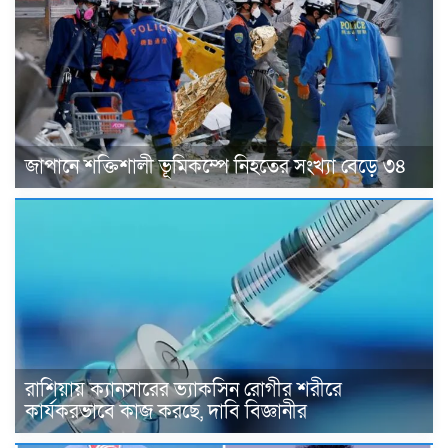
জাপানে শক্তিশালী ভূমিকম্পে নিহতের সংখ্যা বেড়ে ৩৪
রাশিয়ায় ক্যানসারের ভ্যাকসিন রোগীর শরীরে
কার্যকরভাবে কাজ করছে, দাবি বিজ্ঞানীর