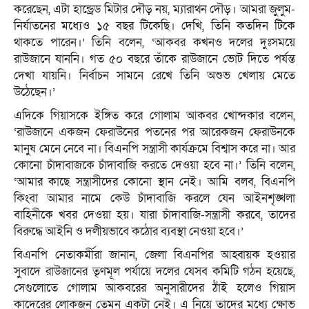
করেছেন, এটা হান্ড্রেড মিটার দৌড় নয়, ম্যারাথন দৌড়। আমরা জুলুম-
নির্যাতনের মধ্যেও ১৫ বছর টিকেছি। দেখি, তিনি কতদিন টিকে
থাকতে পারেন।’ তিনি বলেন, ‘আকবর কখনও দলের দুঃসময়ে
রাউজানে যাননি। গত ৫০ বছরে তাঁকে রাউজানে ভোট দিতে পর্যন্ত
দেখা যায়নি। নির্বাচন সামনে রেখে তিনি অশুভ খেলায় মেতে
উঠেছেন।’
এদিকে গিয়াসকে ইঙ্গিত করে গোলাম আকবর খোন্দকার বলেন,
‘রাউজানে একজন ফেরাউনের পতনের পর আরেকজন ফেরাউনকে
মানুষ মেনে নেবে না। বিএনপি সন্ত্রাসী কার্যক্রমে বিশ্বাস করে না। আর
কোনো চাঁদাবাজকে চাঁদাবাজি করতে দেওয়া হবে না।’ তিনি বলেন,
‘আমার কাছে সন্ত্রাসীদের কোনো স্থান নেই। আমি বলব, বিএনপি
কিংবা আমার নামে কেউ চাঁদাবাজি করলে যেন আইনশৃঙ্খলা
বাহিনীকে খবর দেওয়া হয়। যারা চাঁদাবাজি-সন্ত্রাসী করবে, তাদের
বিরুদ্ধে আইনি ও দলীয়ভাবে কঠোর ব্যবস্থা নেওয়া হবে।’
বিএনপি নেতাকর্মীরা জানান, জেলা বিএনপির আহ্বায়ক হওয়ার
সুবাদে রাউজানের তৃণমূল পর্যায়ে দলের যেসব কমিটি গঠন হয়েছে,
সেগুলোতে গোলাম আকবরের অনুসারীদের ঠাঁই হলেও গিয়াস
কাদেরের লোকজন তেমন একটা নেই। এ নিয়ে তাদের মধ্যে ক্ষোভ