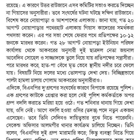
রয়েছে। এ কারণে উত্তর রাউজানে এসব কমিটির সভাও করতে দিচ্ছেন
না গিয়াসের অনুসারীরা। তবে সংঘর্ষের ঘটনা ঘটছে দক্ষিণ রাউজানে।
বিশেষ করে নোয়াপাড়া ও আশপাশের এলাকায়। জানা যায়, গত ২০
আগস্ট নোয়াপাড়ার পথেরহাট এলাকায় গিয়াস কাদেরের সমর্থকরা
পথসভা করেন। এর পর সভা শেষে ফেরার পথে প্রতিপক্ষের ১০-১২
জনকে মারধর করেন। গত ২৮ আগস্ট নোয়াপড়া ইউনিয়ন পরিষদ
কার্যালয় থেকে আকবরের অনুসারী দুই ছাত্রদল নেতা জয়নাল
আবেদিন সোহেল ও সাজ্জাদকে তুলে নিয়ে যায় প্রতিপক্ষের সন্ত্রাসীরা।
পরে মারধর করে, হাত-পা বেঁধে মৃত ভেবে স্থানীয় নদীর চরে ফেলে
যায়। বিষয়টি নিয়ে দলের মধ্যে তোলপাড় দেখা দেয়। বিচ্ছিন্নভাবে
পাল্টা হামলা চালায় গোলাম আকবরের অনুসারীরাও।
এদিকে, বিএনপির দু’গ্রুপের সংঘর্ষের কারণে বিপাকে রয়েছে পুলিশ।
এক গ্রুপের কাউকে গ্রেপ্তার করা হলে সেই পুলিশ কর্মকর্তাকে অপর
গ্রুপ বদলি করাতে মরিয়া হয়ে ওঠে। গত শনিবার থানায় গিয়ে দেখা
যায়, ওসি নেই। আগে বদলি হওয়া ওসির (তদন্ত) পদে নতুন একজন
এসেছেন। তবে তিনি সেদিনও দায়িত্বভার বুঝে নিতে পারেননি।
সেকেন্ড অফিসার আলমগীর থানার কার্যক্রম চালিয়ে নিচ্ছেন। তিনি
বলেন, ‘বিএনপির দুই গ্রুপ মারামারি করে; কিন্তু ব্যবস্থা নিতে গিয়ে