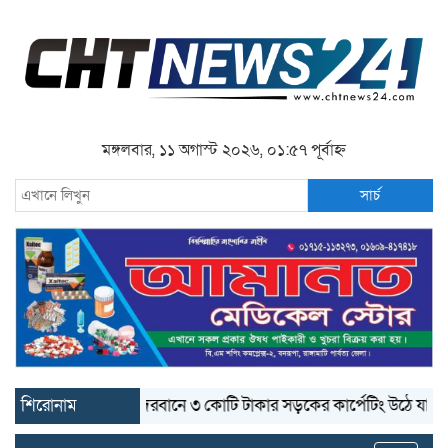
মঙ্গলবার, ১১ অগাস্ট ২০২৬, ০১:৫৭ পূর্বাহ্ন
সার্চ
শিরোনাম
বান্দরবানে ৩ কোটি টাকার সড়কের কার্পেটিং উঠে যাচ্ছে
বান