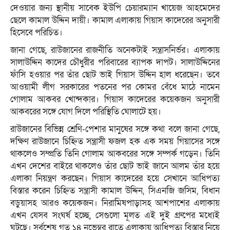
দেওয়ার জন্য স্থানীয় সাবেক ইউপি চেয়ারম্যান খায়েজ আহমেদের
ছেলে কামাল উদ্দিন দায়ী। কামাল এলাকায় গিয়াস কাদেরের অনুসারী
হিসেবে পরিচিত।
জানা গেছে, রাউজানের রাজনীতি অনেকটাই সন্ত্রাসনির্ভর। এলাকায়
সালাউদ্দিন কাদের চৌধুরীর পরিবারের ব্যাপক দাপট। সালাউদ্দিনের
ফাঁসি হওয়ার পর তাঁর ছোট ভাই গিয়াস উদ্দিন হাল ধরেছেন। তবে
আওয়ামী লীগ সরকারের পতনের পর কোমর বেঁধে মাঠে নামেন
গোলাম আকবর খোন্দকার। গিয়াস কাদেরের কয়েকজন অনুসারী
আকবরের সঙ্গে যোগ দিলে পরিস্থিতি ঘোলাটে হয়।
রাউজানের বিভিন্ন শ্রেণি-পেশার মানুষের সঙ্গে কথা বলে জানা গেছে,
দক্ষিণ রাউজানে চিহ্নিত সন্ত্রাসী ফজল হক এক সময় গিয়াসের সঙ্গে
থাকলেও সম্প্রতি তিনি গোলাম আকবরের সঙ্গে সম্পর্ক গড়েন। তিনি
এখন দেশের বাইরে থাকলেও তাঁর ছোট ভাই জানে আলম তাঁর হয়ে
এলাকা নিয়ন্ত্রণ করছেন। গিয়াস কাদেরের হয়ে সেখানে আধিপত্য
বিস্তার করেন চিহ্নিত সন্ত্রাসী কামাল উদ্দিন, সিএনজি জসিম, বিধান
বড়ুয়াসহ আরও কয়েকজন। নিরামিষপাড়াসহ আশপাশের এলাকায়
এখন যেসব সংঘর্ষ হচ্ছে, সেগুলো মূলত এই দুই গ্রুপের মধ্যেই
ঘটছে। সর্বশেষ গত ১৪ নভেম্বর রাতে এলাকায় আধিপত্য বিস্তার নিয়ে