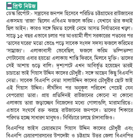
ডেস্ক রির্পোট:- সন্ত্রাসের জনপদ হিসেবে পরিচিত চট্টগ্রামের রাউজানের
একসময় ‘রাজা’ ছিলেন এবিএম ফজলে করিম। যেখানে তাঁর কথাই
ছিল আইন। কারও সঙ্গে দ্বিমত হলেই নেমে আসত নির্যাতনের খড়্গ।
সাড়ে ১৫ বছর এভাবে চলার পর আওয়ামী লীগ সরকারের পতনের পর
‘তাসের ঘরের’ মতো ভেঙে পড়ে সাবেক সংসদ সদস্য ফজলে করিমের
‘সাম্রাজ্য’। এলাকাবাসী ভেবেছিল, ফজলে করিম তল্পিতল্পা
গোটানোয় এবার হয়তো এলাকায় শান্তি ফিরবে, মিলবে মুক্তি। তাদের
সেই আশায় গুড়ে বালি। দৃশ্যপটে এখন আবির্ভূত হয়েছেন তারই
চাচাতো ভাই গিয়াস উদ্দিন কাদের চৌধুরী। সঙ্গে আছেন কিছু বিএনপি
নেতা। সাবেক বিএনপি নেতা সালাউদ্দিন কাদের চৌধুরীর ছোট ভাই
এই গিয়াস উদ্দিন। দীর্ঘদিন পর অনুকূল পরিবেশ পেয়েই যেন
বেপরোয়া তারা। প্রায় প্রতিদিনই রাউজানের কোনো না কোনো
এলাকায় তারা জড়াচ্ছেন নিজেদের মধ্যে গোলাগুলি, মারামারিতে।
এভাবে সংঘর্ষে রক্ত ঝরছে রাউজানের জনপদে। তাদের শিকারে
পরিণত হচ্ছে সাধারণ মানুষও। নির্বিচারে চলছে চাঁদাবাজিও।
বিএনপির ভাইস চেয়ারম্যান গিয়াস উদ্দিন কাদের চৌধুরী এবং
বিএনপি চেয়ারপারসনের উপদেষ্টা ও চট্টগ্রাম উত্তর জেলা বিএনপির