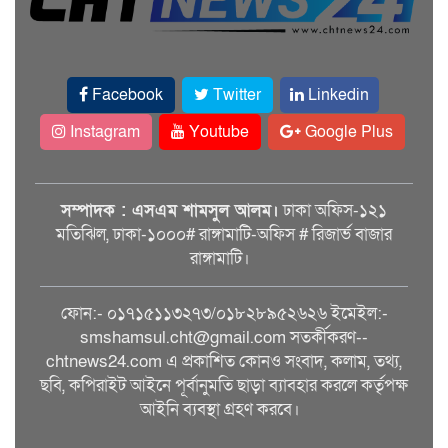
Facebook
Twitter
Linkedin
Instagram
Youtube
Google Plus
সম্পাদক : এসএম শামসুল আলম।
ঢাকা অফিস-১২১
মতিঝিল, ঢাকা-১০০০# রাঙ্গামাটি-অফিস # রিজার্ভ বাজার
রাঙ্গামাটি।
ফোন:- ০১৭১৫১১৩২৭৩/০১৮২৮৯৫২৬২৬ ইমেইল:-
smshamsul.cht@gmail.com সতর্কীকরণ--
chtnews24.com এ প্রকাশিত কোনও সংবাদ, কলাম, তথ্য,
ছবি, কপিরাইট আইনে পূর্বানুমতি ছাড়া ব্যাবহার করলে কর্তৃপক্ষ
আইনি ব্যবস্থা গ্রহণ করবে।