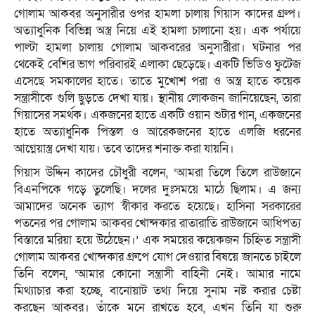
গোলাম আকবর অনুসারীর ওপর হামলা চালায় গিয়াস কাদের গ্রুপ।
অত্যাধুনিক বিভিন্ন অস্ত্র নিয়ে এই হামলা চালানো হয়। এক পর্যায়ে
পাল্টা হামলা চালায় গোলাম আকবরের অনুসারীরা। ঘটনার পর
থেকেই বেশির ভাগ পরিবারই এলাকা ছেড়েছে। একটি ভিডিও ফুটেজ
এসেছে সমকালের হাতে। তাতে মুখোশ পরা ও অস্ত্র হাতে কয়েক
সন্ত্রাসীকে গুলি ছুড়তে দেখা যায়। স্থানীয় লোকজন জানিয়েছেন, তারা
গিয়াসের সমর্থক। একজনের হাতে একটি ওয়ান শুটার গান, একজনের
হাতে অত্যাধুনিক পিস্তল ও আরেকজনের হাতে এলজি ধরনের
আগ্নেয়াস্ত্র দেখা যায়। তবে তাদের শনাক্ত করা যায়নি।
গিয়াস উদ্দিন কাদের চৌধুরী বলেন, ‘আমরা তিলে তিলে রাউজানে
বিএনপিকে গড়ে তুলেছি। দলের দুঃসময়ে মাঠে ছিলাম। এ জন্য
আমাদের অনেক ত্যাগ স্বীকার করতে হয়েছে। হাসিনা সরকারের
পতনের পর গোলাম আকবর খোন্দকার রাতারাতি রাউজানে আধিপত্য
বিস্তারে মরিয়া হয়ে উঠেছেন।’ এক সময়ের কয়েকজন চিহ্নিত সন্ত্রাসী
গোলাম আকবর খোন্দকার গ্রুপে যোগ দেওয়ার বিষয়ে জানতে চাইলে
তিনি বলেন, ‘আমার কোনো সন্ত্রাসী বাহিনী নেই। আমার নামে
মিথ্যাচার করা হচ্ছে, বানোয়াট তথ্য দিয়ে সুনাম নষ্ট করার চেষ্টা
করছেন আকবর। তাঁকে মনে রাখতে হবে, এখন তিনি যা শুরু