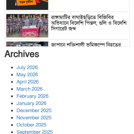
রাঙ্গামাটির বাঘাইছড়িতে বিজিবির
অভিযানে বিদেশি পিস্তল, গুলি ও বিদেশি
সিগারেট জব্দ
জাপানে শক্তিশালী ভূমিকম্পে নিহতের
সংখ্যা বেড়ে ৩৪
Archives
July 2026
রাশিয়ায় ক্যানসারের ভ্যাকসিন রোগীর
May 2026
শরীরে কার্যকরভাবে কাজ করছে, দাবি
April 2026
বিজ্ঞানীর
March 2026
February 2026
কাপ্তাই প্রেস ক্লাবের সভাপতি মাহফুজ,
January 2026
সম্পাদক রিপন মারমা নির্বাচিত
December 2025
November 2025
October 2025
মালয়েশিয়ার প্রধানমন্ত্রীকে চিঠি দেয়ার
September 2025
পর ফোন তারেক রহমানের,গ্যাস সঙ্কট