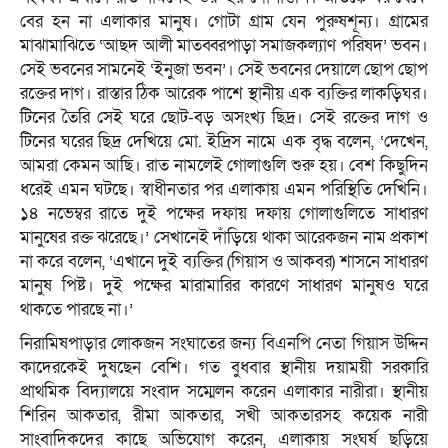
বের হন না এলাকার মানুষ। গোটা গ্রাম যেন পুরুষশূন্য। গ্রামের
মাঝামাঝিতে ‘আছদ আলী মাতব্বরপাড়া সমাজকল্যাণ পরিষদ’ ভবন।
সেই ভবনের সামনেই ‘ইনুজা ভবন’। সেই ভবনের দেয়ালে ছোপ ছোপ
রক্তের দাগ। রাস্তার ঠিক আরেক পাশে স্থানীয় এক ব্যক্তির লাকড়িঘর।
টিনের তৈরি সেই ঘরে ছোট-বড় অসংখ্য ছিদ্র। সেই রক্তের দাগ ও
টিনের ঘরের ছিদ্র দেখিয়ে মো. ইদ্রিস নামে এক বৃদ্ধ বলেন, ‘দেখেন,
আমরা কেমন আছি। রাত নামলেই গোলাগুলি শুরু হয়। বেশ কিছুদিন
ধরেই এমন ঘটছে। স্বাধীনতার পর এলাকায় এমন পরিস্থিতি দেখিনি।
১৪ নভেম্বর রাতে দুই পক্ষের দফায় দফায় গোলাগুলিতে সাধারণ
মানুষের রক্ত ঝরেছে।’ সেখানেই দাঁড়িয়ে থাকা আরেকজন নাম প্রকাশ
না করে বলেন, ‘এখানে দুই ব্যক্তির (গিয়াস ও আকবর) শাসনে সাধারণ
মানুষ পিষ্ট। দুই পক্ষের মারামারির কারণে সাধারণ মানুষও ঘরে
থাকতে পারছে না।’
নিরামিষপাড়ার লোকজন সংঘাতের জন্য বিএনপি নেতা গিয়াস উদ্দিন
কাদেরকেই দুষছেন বেশি। গত বুধবার স্থানীয় দয়াময়ী সরকারি
প্রাথমিক বিদ্যালয়ে সংবাদ সম্মেলন করেন এলাকার নারীরা। স্থানীয়
শিরিন আকতার, রীমা আকতার, সখী আকতারসহ কয়েক নারী
সাংবাদিকদের কাছে অভিযোগ করেন, এলাকায় সংঘর্ষ ছড়িয়ে