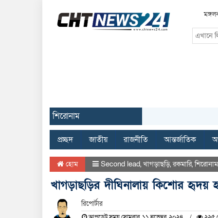
মঙ্গল
শিরোনাম
প্রচ্ছদ
জাতীয়
রাজনীতি
আন্তর্জাতিক
অর
হোম
Second lead
,
খাগড়াছড়ি
,
রকমারি
,
শিরোনাম
খাগড়াছড়ির দীঘিনালায় কিশোর হৃদয় হত
রিপোর্টার
আপডেট সময় সোমবার, ১১ নভেম্বর, ২০২৪
২২৫ দ