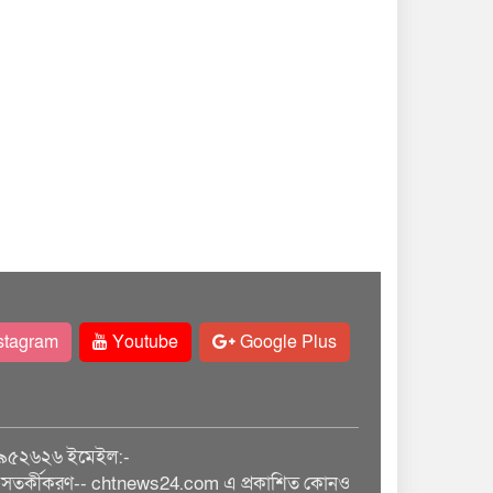
stagram
Youtube
Google Plus
৯৫২৬২৬ ইমেইল:-
তর্কীকরণ-- chtnews24.com এ প্রকাশিত কোনও