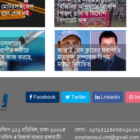
নে মোটরসাইকেল
বিজিবির অভিযানে বিদেশি
প্রাণ গেল দুই
পিস্তল, গুলি ও বিদেশি
সিগারেট জব্দ
্যানসারের
রোগীর শরীরে
কাপ্তাই প্রেস ক্লাবের সভাপতি
াবে কাজ করছে,
মাহফুজ, সম্পাদক রিপন
ানীর
মারমা নির্বাচিত
Facebook
Twitter
Linkedin
In
অফিস-১২১ মতিঝিল, ঢাকা-১০০০#
ফোন:- ০১৭১৫১১৩২৭৩/০১৮২৮
ি-অফিস # রিজার্ভ বাজার রাঙ্গামাটি।
smshamsul.cht@gmail.com স