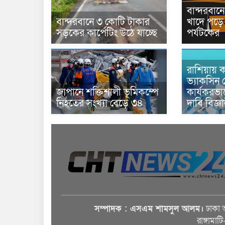
বান্দরবা
বান্দরবানে ৩ কোটি টাকার
খাদে পড়ে 
সড়কের কার্পেটিং উঠে যাচ্ছে
পর্যটকের
রাশিয়ায় ক
ভ্যাকসিন 
জাপানে শক্তিশালী ভূমিকম্পে
কার্যকরভ
নিহতের সংখ্যা বেড়ে ৩৪
দাবি বিজ্ঞ
সম্পাদক : এসএম শামসুল আলম।
ঢাকা 
রাঙ্গামাট