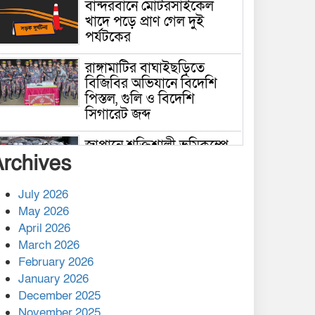
বান্দরবানে মোটরসাইকেল
খাদে পড়ে প্রাণ গেল দুই
পর্যটকের
রাঙ্গামাটির বাঘাইছড়িতে
বিজিবির অভিযানে বিদেশি
পিস্তল, গুলি ও বিদেশি
সিগারেট জব্দ
জাপানে শক্তিশালী ভূমিকম্পে
Archives
নিহতের সংখ্যা বেড়ে ৩৪
July 2026
রাশিয়ায় ক্যানসারের ভ্যাকসিন
May 2026
রোগীর শরীরে কার্যকরভাবে
April 2026
কাজ করছে, দাবি বিজ্ঞানীর
March 2026
February 2026
কাপ্তাই প্রেস ক্লাবের সভাপতি
মাহফুজ, সম্পাদক রিপন মারমা
January 2026
নির্বাচিত
December 2025
November 2025