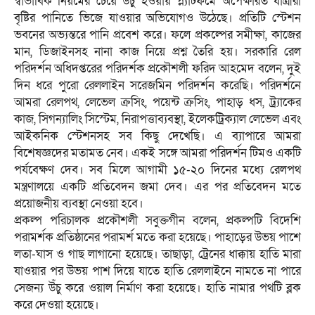
স্বাভাবিক নিয়মের চেয়ে উঁচু হওয়ায় প্ল্যাটফর্মে অপেক্ষারত যাত্রীরা
বৃষ্টির পানিতে ভিজে যাওয়ার অভিযোগও উঠেছে। প্রতিটি স্টেশন
ভবনের অভ্যন্তরে পানি প্রবেশ করে। ফলে প্রকল্পের সমীক্ষা, কাজের
মান, ডিজাইনসহ নানা কাজ নিয়ে প্রশ্ন তৈরি হয়। সরকারি রেল
পরিদর্শন অধিদপ্তরের পরিদর্শক প্রকৌশলী ফরিদ আহমেদ বলেন, দুই
দিন ধরে পুরো রেললাইন সরেজমিন পরিদর্শন করেছি। পরিদর্শনে
আমরা রেলপথ, লেভেল ক্রসিং, পয়েন্ট ক্রসিং, পাহাড় ধস, ট্র্যাকের
কাজ, সিগন্যালিং সিস্টেম, নিরাপত্তাব্যবস্থা, ইলেকট্রিক্যাল লেভেল এবং
আইকনিক স্টেশনসহ সব কিছু দেখেছি। এ ব্যাপারে আমরা
বিশেষজ্ঞদের মতামত নেব। একই সঙ্গে আমরা পরিদর্শন টিমও একটি
পর্যবেক্ষণ দেব। সব মিলে আগামী ১৫-২০ দিনের মধ্যে রেলপথ
মন্ত্রণালয়ে একটি প্রতিবেদন জমা দেব। এর পর প্রতিবেদন মতে
প্রয়োজনীয় ব্যবস্থা নেওয়া হবে।
প্রকল্প পরিচালক প্রকৌশলী সবুক্তগীন বলেন, প্রকল্পটি বিদেশি
পরামর্শক প্রতিষ্ঠানের পরামর্শ মতে করা হয়েছে। পাহাড়ের উভয় পাশে
লতা-ঘাস ও গাছ লাগানো হয়েছে। তাছাড়া, ট্রেনের ধাক্কায় হাতি মারা
যাওয়ার পর উভয় পাশ দিয়ে যাতে হাতি রেললাইনে নামতে না পারে
সেজন্য উঁচু করে ওয়াল নির্মাণ করা হয়েছে। হাতি নামার পথটি ব্লক
করে দেওয়া হয়েছে।