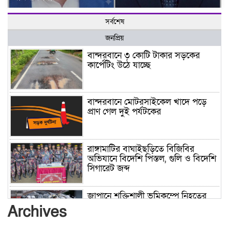
সর্বশেষ
জনপ্রিয়
বান্দরবানে ৩ কোটি টাকার সড়কের
কার্পেটিং উঠে যাচ্ছে
বান্দরবানে মোটরসাইকেল খাদে পড়ে
প্রাণ গেল দুই পর্যটকের
রাঙ্গামাটির বাঘাইছড়িতে বিজিবির
অভিযানে বিদেশি পিস্তল, গুলি ও বিদেশি
সিগারেট জব্দ
জাপানে শক্তিশালী ভূমিকম্পে নিহতের
সংখ্যা বেড়ে ৩৪
Archives