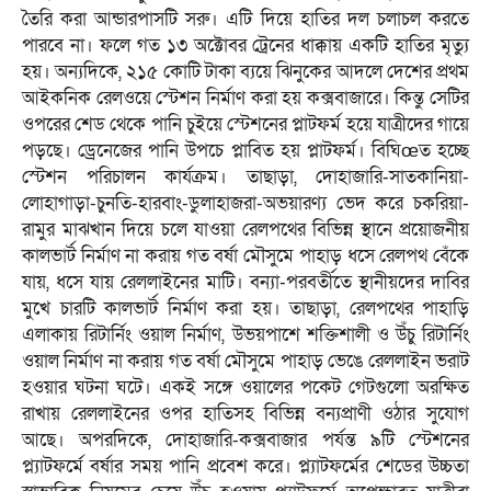
তৈরি করা আন্ডারপাসটি সরু। এটি দিয়ে হাতির দল চলাচল করতে
পারবে না। ফলে গত ১৩ অক্টোবর ট্রেনের ধাক্কায় একটি হাতির মৃত্যু
হয়। অন্যদিকে, ২১৫ কোটি টাকা ব্যয়ে ঝিনুকের আদলে দেশের প্রথম
আইকনিক রেলওয়ে স্টেশন নির্মাণ করা হয় কক্সবাজারে। কিন্তু সেটির
ওপরের শেড থেকে পানি চুইয়ে স্টেশনের প্লাটফর্ম হয়ে যাত্রীদের গায়ে
পড়ছে। ড্রেনেজের পানি উপচে প্লাবিত হয় প্লাটফর্ম। বিঘিœত হচ্ছে
স্টেশন পরিচালন কার্যক্রম। তাছাড়া, দোহাজারি-সাতকানিয়া-
লোহাগাড়া-চুনতি-হারবাং-ডুলাহাজরা-অভয়ারণ্য ভেদ করে চকরিয়া-
রামুর মাঝখান দিয়ে চলে যাওয়া রেলপথের বিভিন্ন স্থানে প্রয়োজনীয়
কালভার্ট নির্মাণ না করায় গত বর্ষা মৌসুমে পাহাড় ধসে রেলপথ বেঁকে
যায়, ধসে যায় রেললাইনের মাটি। বন্যা-পরবর্তীতে স্থানীয়দের দাবির
মুখে চারটি কালভার্ট নির্মাণ করা হয়। তাছাড়া, রেলপথের পাহাড়ি
এলাকায় রিটার্নিং ওয়াল নির্মাণ, উভয়পাশে শক্তিশালী ও উঁচু রিটার্নিং
ওয়াল নির্মাণ না করায় গত বর্ষা মৌসুমে পাহাড় ভেঙে রেললাইন ভরাট
হওয়ার ঘটনা ঘটে। একই সঙ্গে ওয়ালের পকেট গেটগুলো অরক্ষিত
রাখায় রেললাইনের ওপর হাতিসহ বিভিন্ন বন্যপ্রাণী ওঠার সুযোগ
আছে। অপরদিকে, দোহাজারি-কক্সবাজার পর্যন্ত ৯টি স্টেশনের
প্ল্যাটফর্মে বর্ষার সময় পানি প্রবেশ করে। প্ল্যাটফর্মের শেডের উচ্চতা