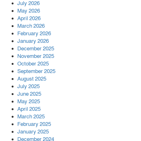
July 2026
রাশিয়ায় ক্যানসারের ভ্যাকসিন রোগীর
May 2026
শরীরে কার্যকরভাবে কাজ করছে, দাবি
April 2026
বিজ্ঞানীর
March 2026
February 2026
কাপ্তাই প্রেস ক্লাবের সভাপতি মাহফুজ,
January 2026
সম্পাদক রিপন মারমা নির্বাচিত
December 2025
November 2025
October 2025
মালয়েশিয়ার প্রধানমন্ত্রীকে চিঠি দেয়ার
September 2025
পর ফোন তারেক রহমানের,গ্যাস সঙ্কট
মোকাবিলায় সহায়তার আশ্বাস
August 2025
July 2025
June 2025
২২১ কোটি টাকা বেড়েছে রেলের আয়,
কীভাবে?
May 2025
April 2025
March 2025
এক বিলিয়ন ডলার বিনিয়োগ হবে
February 2025
আনোয়ারায়
January 2025
December 2024