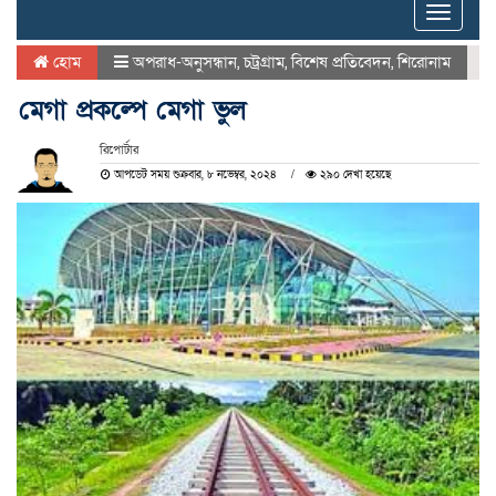
Toggle
naviga
হোম
অপরাধ-অনুসন্ধান
,
চট্রগ্রাম
,
বিশেষ প্রতিবেদন
,
শিরোনাম
মেগা প্রকল্পে মেগা ভুল
রিপোর্টার
আপডেট সময় শুক্রবার, ৮ নভেম্বর, ২০২৪
২৯০ দেখা হয়েছে