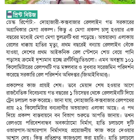
ডেস্ক রির্পোট:- দোহাজারী-কক্সবাজার রেললাইন গত সরকারের
অগ্রাধিকার মেগা প্রকল্প। কিন্তু এ মেগা প্রকল্প চালু হওয়ার এক
বছরের মধ্যেই মেগা মেগা ভুলত্রুটি ধরা পড়েছে। অভয়ারণ্য এলাকায়
রেলের ধাক্কায় হাতির মৃত্যু, প্রথম বছরেই বন্যায় রেললাইন বেঁকে
যাওয়া, দেশের প্রথম আইকনিক রেল স্টেশনে শেড বেয়ে পানি
পড়াসহ ক্রমেই দৃশ্যমান হচ্ছে ত্রুটিবিচ্যুতিগুলো। এমন অবস্থায় ১০১
কিলোমিটারের রেলপথটি গত মঙ্গলবার ও বুধবার সরেজমিন পরিদর্শন
করেছে সরকারি রেল পরিদর্শন অধিদপ্তর (জিআইবিআর)।
প্রকল্পের কাজ প্রায়ই শেষ। তবে মেয়াদ শেষ হওয়ার আগে
রাজনৈতিক বিবেচনায় গত বছরের ১ ডিসেম্বর থেকে রেললাইনটি দিয়ে
ট্রেন চলাচল শুরু করেছে। জানা যায়, দোহাজারি-কক্সবাজার রেলপথের
প্রায় ২২ কিলোমিটার বন্যপ্রাণীর অভয়ারণ্য এলাকা আছে। এ পথ
দিয়ে প্রকল্প বাস্তবায়নে বন বিভাগ শুরুতে আপত্তি জানায়। তখন
রেলওয়ে পরিবেশবান্ধব অবকাঠামো নির্মাণ, হাতি চলাচলে দুটি
ওভারপাস-আন্ডারপাস নির্মাণসহ প্রয়োজনীয় কাজ করে দেওয়ার
আশ্বাস দেয়। কিন্তু প্রতিশ্রুত কাজগুলো করা হয়নি। হাতি চলাচলে