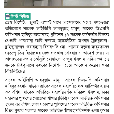
ডেস্ক রির্পোট:- জুলাই–অগাস্ট মাসে আন্দোলনের মধ্যে ‘গণহত্যার’
অভিযোগে সাবেক আইজিপি আবদুল্লাহ মামুন, সাবেক ডিএমপি
কমিশনার হাবিবুর রহমানসহ পুলিশের ১৭ সাবেক কর্মকর্তার বিরুদ্ধে
গ্রেপ্তারি পরোয়ানা জারি করেছে আন্তর্জাতিক অপরাধ ট্রাইব্যুনাল।
ট্রাইব্যুনালের চেয়ারম্যান বিচারপতি মো. গোলাম মর্তুজা মজুমদারের
নেতৃত্বে তিন বিচারকের বেঞ্চ গতকাল রোববার এ আদেশ দেয়। এ
আদালতের প্রধান কৌঁসুলি মোহাম্মদ তাজুল ইসলাম এদিন ওই ১৭
জনকে ট্রাইব্যুনালে তলবের নির্দেশনা চেয়ে আবেদন করেন। খবর
বিডিনিউজের।
সাবেক আইজিপি আবদুল্লাহ মামুন, সাবেক ডিএমপি কমিশনার
হাবিবুর রহমান ছাড়াও র‌্যাবের সাবেক মহাপরিচালক ব্যারিস্টার হারুন
অর রশিদ, সাবেক অতিরিক্ত মহাপরিদর্শক মনিরুল ইসলাম, ঢাকা
মহানগর পুলিশের গোয়েন্দা শাখার (ডিবি) সাবেক অতিরিক্ত কমিশনার
হারুন অর রশিদ, ঢাকা মহানগর পুলিশের সাবেক অতিরিক্ত কমিশনার
বিপ্লব কুমার সরকার, সাবেক অতিরিক্ত উপমহাপরিদর্শক প্রলয় কুমার