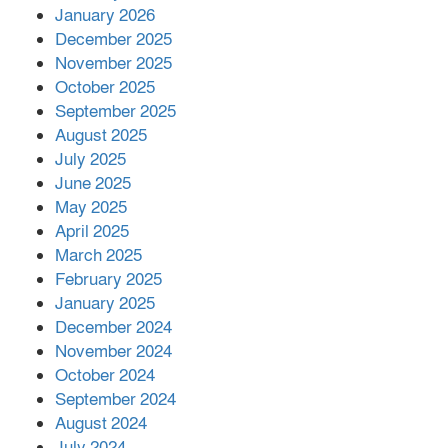
কাপ্তাই প্রেস ক্লাবের সভাপতি মাহফুজ,
January 2026
সম্পাদক রিপন মারমা নির্বাচিত
December 2025
November 2025
October 2025
মালয়েশিয়ার প্রধানমন্ত্রীকে চিঠি দেয়ার
September 2025
পর ফোন তারেক রহমানের,গ্যাস সঙ্কট
মোকাবিলায় সহায়তার আশ্বাস
August 2025
July 2025
June 2025
২২১ কোটি টাকা বেড়েছে রেলের আয়,
কীভাবে?
May 2025
April 2025
March 2025
এক বিলিয়ন ডলার বিনিয়োগ হবে
February 2025
আনোয়ারায়
January 2025
December 2024
November 2024
বান্দরবানে বন্যায় ক্ষতিগ্রস্তদের মাঝে
October 2024
সহায়তা দিলেন সাচিং প্রু জেরী
September 2024
August 2024
July 2024