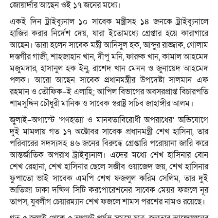
জোয়ার্দার আছেন ওই ১৭ জনের মধ্যে।
একই দিন ট্রাইব্যুনাল ১০ সাবেক মন্ত্রীসহ ১৪ জনকে ট্রাইব্যুনালে
হাজির করার নির্দেশ দেয়, যারা ইতোমধ্যে গ্রেপ্তার হয়ে কারাগারে
আছেন। তারা হলেন সাবেক মন্ত্রী আনিসুল হক, আব্দুর রাজ্জাক, গোলাম
দস্তগীর গাজী, শাহজাহান খান, দীপু মনি, ফারুক খান, কামাল আহমেদ
মজুমদার, হাসানুল হক ইনু, রাশেদ খান মেনন ও জুনায়েদ আহমেদ
পলক। আরো আছেন সাবেক প্রধানমন্ত্রীর উপদেষ্টা সালমান এফ
রহমান ও তৌফিক–ই এলাহি; আপিল বিভাগের অবসরপ্রাপ্ত বিচারপতি
শামসুদ্দিন চৌধুরী মানিক ও সাবেক স্বরাষ্ট্র সচিব জাহাঙ্গীর আলম।
জুলাই–অগাস্টে ‘গণহত্যা ও মানবতাবিরোধী অপরাধের’ অভিযোগে
দুই মামলায় গত ১৭ অক্টোবর সাবেক প্রধানমন্ত্রী শেখ হাসিনা, তার
পরিবারের সদস্যসহ ৪৬ জনের বিরুদ্ধে গ্রেপ্তারি পরোয়ানা জারি করে
আন্তর্জাতিক অপরাধ ট্রাইব্যুনাল। এদের মধ্যে শেখ হাসিনার বোন
শেখ রেহানা, শেখ হাসিনার ছেলে সজীব ওয়াজেদ জয়, শেখ হাসিনার
ফুপাতো ভাই সাবেক এমপি শেখ ফজলুল করিম সেলিম, তার দুই
ভাতিজা ঢাকা দক্ষিণ সিটি করপোরেশনের সাবেক মেয়র ফজলে নূর
তাপস, যুবলীগ চেয়ারম্যান শেখ ফজলে শামস পরশের নামও রয়েছে।