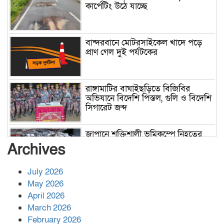
কার্পেটিং উঠে যাচ্ছে
বান্দরবানে মোটরসাইকেল খাদে পড়ে
প্রাণ গেল দুই পর্যটকের
রাঙ্গামাটির বাঘাইছড়িতে বিজিবির
অভিযানে বিদেশি পিস্তল, গুলি ও বিদেশি
সিগারেট জব্দ
জাপানে শক্তিশালী ভূমিকম্পে নিহতের
সংখ্যা বেড়ে ৩৪
Archives
July 2026
রাশিয়ায় ক্যানসারের ভ্যাকসিন রোগীর
May 2026
শরীরে কার্যকরভাবে কাজ করছে, দাবি
April 2026
বিজ্ঞানীর
March 2026
February 2026