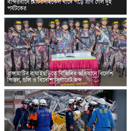
বান্দরবানে মোটরসাইকেল খাদে পড়ে প্রাণ গেল দুই
পর্যটকের
রাঙ্গামাটির বাঘাইছড়িতে বিজিবির অভিযানে বিদেশি
পিস্তল, গুলি ও বিদেশি সিগারেট জব্দ