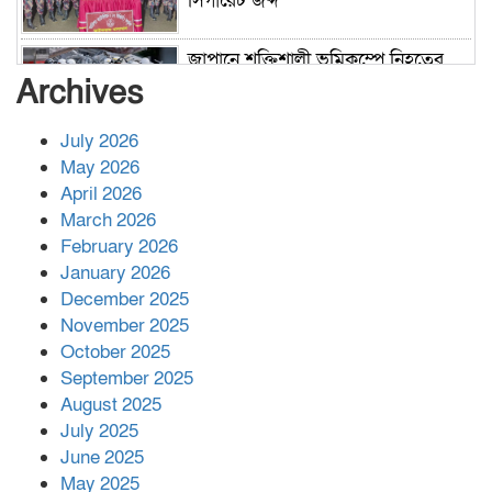
সিগারেট জব্দ
জাপানে শক্তিশালী ভূমিকম্পে নিহতের
সংখ্যা বেড়ে ৩৪
Archives
July 2026
রাশিয়ায় ক্যানসারের ভ্যাকসিন রোগীর
May 2026
শরীরে কার্যকরভাবে কাজ করছে, দাবি
April 2026
বিজ্ঞানীর
March 2026
February 2026
কাপ্তাই প্রেস ক্লাবের সভাপতি মাহফুজ,
January 2026
সম্পাদক রিপন মারমা নির্বাচিত
December 2025
November 2025
October 2025
মালয়েশিয়ার প্রধানমন্ত্রীকে চিঠি দেয়ার
September 2025
পর ফোন তারেক রহমানের,গ্যাস সঙ্কট
মোকাবিলায় সহায়তার আশ্বাস
August 2025
July 2025
June 2025
২২১ কোটি টাকা বেড়েছে রেলের আয়,
কীভাবে?
May 2025