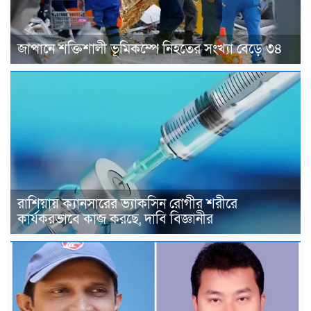
জাপানে শক্তিশালী ভূমিকম্পে নিহতের সংখ্যা বেড়ে ৩৪
রাশিয়ায় ক্যানসারের ভ্যাকসিন রোগীর শরীরে
কার্যকরভাবে কাজ করছে, দাবি বিজ্ঞানীর