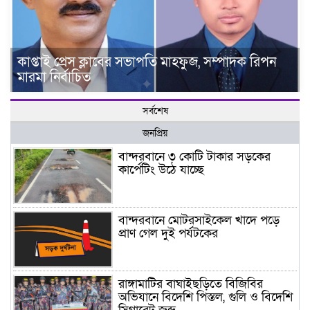
কাপ্তাই প্রেস ক্লাবের সভাপতি মাহফুজ, সম্পাদক রিপন
মারমা নির্বাচিত
সর্বশেষ
জনপ্রিয়
বান্দরবানে ৩ কোটি টাকার সড়কের
কার্পেটিং উঠে যাচ্ছে
বান্দরবানে মোটরসাইকেল খাদে পড়ে
প্রাণ গেল দুই পর্যটকের
রাঙ্গামাটির বাঘাইছড়িতে বিজিবির
অভিযানে বিদেশি পিস্তল, গুলি ও বিদেশি