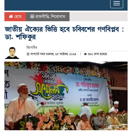
Toggle
naviga
হোম
রাজনীতি
,
শিরোনাম
জাতীয় ঐক্যের ভিত্তি হবে চব্বিশের গণবিপ্লব :
ডা. শফিকুর
রিপোর্টার
আপডেট সময় শুক্রবার, ২৫ অক্টোবর, ২০২৪
৩৯০ দেখা হয়েছে