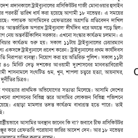
 প্রদানকালে ট্রাইব্যুনালের প্রসিকিউটর গাজী মোনাওয়ার হুসাইন
র পরবর্তী তারিখ ধার্য করা হয়েছে আগামী ১৮ নভেম্বর। এ সময়ের
েছে। পলাতক আসামিদের গ্রেফতারের অগ্রগতি প্রতিবেদন দাখিল
ত ‘আন্তর্জাতিক অপরাধ ট্রাইব্যুনাল’ দীর্ঘদিন ধরে অযন্তে পড়ে ছিল।
গ নেয় অন্তর্বর্তীকালিন সরকার। এখনো সংস্কার কার্যক্রম চলমান। এ
িচার কার্যক্রম শুরু হয়। সকাল ১১টায় ট্রাইব্যুনালের চেয়ারম্যান
সঙ্গে ট্রাইব্যুনালে প্রবেশ করেন। ট্রাইব্যুনালের প্রথম কার্যদিবস
তি নিরাপত্তা ব্যবস্থা। নিয়োগ করা হয় অতিরিক্ত পুলিশ। সকাল ১১টা
ি টানা ৪০ মিনিট দেড় দশকের আওয়ামী দুঃশাসনের মানবতাবিরোধী
ী শাসনামলে সংঘটিত গুম, খুন, শাপলা চত্বরে হত্যা, আয়নাঘর,
ুর্নীতির চিত্রও।
তে গণহত্যার প্রাথমিক অভিযোগের সত্যতা মিলেছে। আসামি দেশের
খনো প্রশাসনের বিভিন্ন স্তরে আসামির লোকজন বিভিন্ন পজিশনে
ছে। এছাড়া মামলার তদন্ত কার্যক্রম বাধাগ্রস্ত হতে পারে। তাই
ছি।
রাষ্ট্রীয়ভাবে আসামির অবস্থান জানেন কি না? জবাবে চীফ প্রসিকিউটর
 মঞ্জুর করে গ্রেফতারি পরোয়ানা জারির আদেশ দেন। আর ১৮ নভেম্বর
ে আদালতে হাজির করতে বলেন।