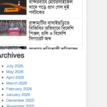
বান্দরবানে মোটরসাইকেল
খাদে পড়ে প্রাণ গেল দুই
পর্যটকের
রাঙ্গামাটির বাঘাইছড়িতে
বিজিবির অভিযানে বিদেশি
পিস্তল, গুলি ও বিদেশি
সিগারেট জব্দ
জাপানে শক্তিশালী ভূমিকম্পে
Archives
নিহতের সংখ্যা বেড়ে ৩৪
July 2026
রাশিয়ায় ক্যানসারের ভ্যাকসিন
May 2026
রোগীর শরীরে কার্যকরভাবে
April 2026
কাজ করছে, দাবি বিজ্ঞানীর
March 2026
February 2026
কাপ্তাই প্রেস ক্লাবের সভাপতি
মাহফুজ, সম্পাদক রিপন মারমা
January 2026
নির্বাচিত
December 2025
November 2025