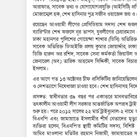
আরাফাত, সাবেক তথ্য ও যোগাযোগপ্রযুক্তি (আইসিটি) প্রতি
মোজাম্মেল হক, শেখ হাসিনার পুত্র সজীব ওয়াজেদ জয় ও
রয়েছেন আওয়ামী লীগের প্রেসিডিয়াম সদস্য শেখ ফজল
ব্যারিস্টার শেখ ফজলে নূর তাপস, যুবলীগের চেয়ারম্
ঢাকা মহানগর পুলিশের গোয়েন্দা শাখার (ডিবি) অতিরিক্ত
সাবেক অতিরিক্ত ডিআইজি প্রলয় কুমার জোয়ার্দ্দার, ঢা
ডিজি হারুন অর রশিদ, সাবেক সেনা কর্মকর্তা জিয়াউল আহ
জেনারেল (অব.) তারিক আহমেদ সিদ্দিকী, সাবেক বিচারপ
ইসলাম।
এর আগে গত ১৩ অক্টোবর চীফ প্রসিকিটির জানিয়েছিলেন, 
ও দেশত্যাগে নিষেধাজ্ঞা চাওয়া হবে। শেখ হাসিনাসহ 
প্রসঙ্গত: স্বাধীনতার ৩৯ বছর পর একাত্তরে মানবতাব
তৎকালীন আওয়ামী লীগ সরকার আন্তর্জাতিক অপরাধ ট্রাইব্যু
শুরু হয়। পরে ২০১২ সালের ২২ মার্চ ট্রাইব্যুনাল-২ নামে আ
বিএনপি এবং জামায়াতে ইসলামীর শীর্ষ নেতাদের মৃত্যুদ
ব্যক্তিরা হলেন, বিএনপি’র স্থায়ী কমিটির সদস্য, বিশিষ্
আমির মাওলানা মতিউর রহমান নিজামী, জামায়াতের সহক