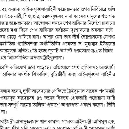
বং অন্যান্য আইন-শৃঙ্খলাবাহিনী ছাত্র-জনতার ওপর নির্বিচারে গুলি
এতে নারী, শিশু, ছাত্র, তরুণ-বৃদ্ধসহ নানা বয়সের মানুষের শত শত
হাজার ছাত্র-জনতার। আন্দোলন দমনে শেখ হাসিনার নির্দেশে চালানো
প্লবের মধ্য দিয়ে শেখ হাসিনার বর্বরতম দুঃশাসনের অবসান ঘটে।
েড়ে পালিয়ে যান। আশ্রয় নেন তার দীর্ঘ স্বৈরশাসনের নেপথ্য
্জাতিক খ্যাতিসম্পন্ন অর্থর্নীতিবিদ প্রফেসর ড. মুহাম্মদ ইউনূনের
াধিকারমূলক প্রতিশ্রæতি হচ্ছে জুলাই-আগস্ট গণহত্যার দ্রæত বিচার।
হয় ‘আন্তর্জাতিক অপরাধ ট্রাইব্যুনাল’।
হ ৬০টির বেশি অভিযোগ জমা পড়েছে। অভিযোগে শেখ হাসিনাসহ আওয়ামী
হাসিনার সমর্থক শিক্ষাবিদ, বুদ্ধিজীবী এবং আইনশৃঙ্খলা বাহিনীর
ম বলেন, দু’টি আবেদনের প্রেক্ষিতে ট্রাইব্যুনাল সাবেক প্রধানমন্ত্রী
ওবায়দুল কাদেরসহ ৪৬ জনের বিরুদ্ধে গ্রেফতারি পরোয়ানা জারি
ার সম্পূর্ণ নামের তালিকা প্রকাশে অপারগতা প্রকাশ করেন। তিনি
ে না।
াষ্ট্রমন্ত্রী আসাদুজ্জামান খান কামাল, সাবেক আইনমন্ত্রী আনিসুল হক,
ত্রী ডা. দীপু মনি, সাবেক তথ্য ও স¤প্রচার প্রতিমন্ত্রী মোহাম্মদ আলী