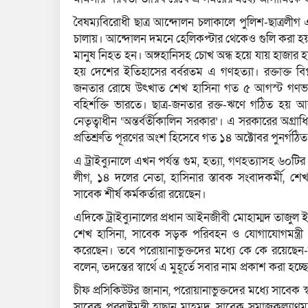
বৈষম্যবিরোধী ছাত্র আন্দোলন চলাকালে পুলিশ-ছাত্রলীগ এ
চালায়। আন্দোলন দমনে হেলিকপ্টার থেকেও গুলি করা হয়। 
মানুষ নিহত হন। অঙ্গহানিসহ চোখ অন্ধ হয়ে যায় হাজার 
হয় দেশের ইতিহাসের বর্বরতম এ গণহত্যা। রক্তাক্ত বি
জনতার রোষে উৎখাত শেখ হাসিনা গত ৫ আগস্ট গণভবন ছ
বহির্শক্তি ভারতে। ছাত্র-জনতার রক্ত-ঋণে গঠিত হয় আন্তর
নেতৃত্বাধীন ‘অন্তর্বর্তীকালিন সরকার’। এ সরকারের অগ্র
প্রতিশ্রুতি পূরণের অংশ হিসেবে গত ১৪ অক্টোবর পুনর্গঠিত 
এ ট্রাইব্যুনালে এখন পর্যন্ত গুম, হত্যা, গণহত্যাস
লীগ, ১৪ দলের নেতা, হাসিনার স্তাবক সংবাদকর্মী, শেখ 
সাবেক শীর্ষ কর্মকর্তারা রয়েছেন।
এদিকে ট্রাইব্যুনালের প্রধান আইনজীবী মোহাম্মদ তাজুল ইসলা
শেখ হাসিনা, সাবেক সড়ক পরিবহন ও যোগাযোগমন্ত্রী 
করেছেন। তবে পরোয়ানাভুক্তদের মধ্যে কে কে রয়েছেন-ত
বলেন, তদন্তের স্বার্থে এ মুহূর্তে সবার নাম প্রকাশ করা হচ্ছ
চীফ প্রসিকিউটর জানান, পরোয়ানাভুক্তদের মধ্যে সাবেক স্বর
সাবেক পররাষ্ট্রমন্ত্রী হাছান মাহমুদ, সাবেক সমাজকল্যাণমন্