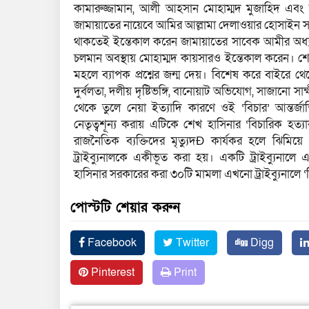
কামারুজ্জামান, আলী আহসান মোহাম্মদ মুজাহিদ এবং 
জামায়াতের নায়েবে আমির আল্লামা দেলাওয়ার হোসাইন সাঈদী
থাকতেই ইন্তেকাল করেন জামায়াতের সাবেক আমীর অধ
চলমান অবস্থায় মোহাম্মদ কায়সারও ইন্তেকাল করেন। শেখ
মহলে ব্যাপক প্রশ্নের জন্ম দেয়। বিশেষ করে বাইরে থেকে ল
দুর্বলতা, দলীয় দৃষ্টিভঙ্গি, বানোয়াট অভিযোগ, সাজানো সাক্ষ
থেকে তুলে নেয়া ইত্যাদি কারণে ওই ‘বিচার’ আন্তর্জ
নেতৃত্বশূন্য করায় এটিকে শেখ হাসিনার ‘বিচারিক হত
রাজনৈতিক ব্যক্তিদের মৃত্যুদÐ কার্যকর হলে ঝিমিয়ে প
ট্রাইব্যুনালকে একীভূত করা হয়। একটি ট্রাইব্যুনাল
হাসিনার সরকারের করা ৩০টি মামলা এখনো ট্রাইব্যুনালে ‘
পোস্টটি শেয়ার করুন
Facebook
Twitter
Digg
Pinterest
Print