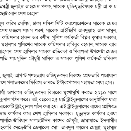
মন্ত্রী জুনাইদ আহমেদ পলক, সাবেক মুক্তিযুদ্ধবিষয়ক মন্ত্রী আ ক ম
 ছোট বোন শেখ রেহানা।
ুল করিম সেলিম, ঢাকা দক্ষিণ সিটি করপোরেশনের সাবেক মেয়র
যান শেখ ফজলে শামস পরশ, সাবেক আইজিপি আবদুল্লাহ আল মামুন,
 কমিশনার হারুন অর রশীদ, পুলিশ কর্মকর্তা বিপ্লব কুমার সরকার,
কা মহানগর পুলিশের সাবেক কমিশনার হাবিবুর রহমান, সাবেক র‌্যাব
সান, শেখ হাসিনার সাবেক প্রতিরক্ষা ও নিরাপত্তা উপদেষ্টা মেজর
তি শামসুদ্দিন চৌধুরী মানিক ও সাবেক পুলিশ কর্মকর্তা মনিরুল
জুলাই-আগস্ট গণহত্যায় অভিযুক্তদের বিরুদ্ধে গ্রেফতারি পরোয়ানা
বিদেশে পলাতকদের ফিরিয়ে আনতে ইন্টারপোলের সহায়তা নেয়া হবে।
িরোধী অপরাধে অভিযুক্তদের বিচারের মুখোমুখি করতে ২০১০ সালে
নাল গঠন করে। ওই বছরের ২৫ মার্চ ট্রাইব্যুনালের আনুষ্ঠানিক যাত্রা
রেকটি ট্রাইব্যুনাল গঠন করা হয়। এই ট্রাইব্যুনালের রায়ের প্রেক্ষিতে
ন্ড কার্যকর করে শেখ হাসিনার সরকার। মৃত্যুদন্ড কার্যকর হওয়া
ট পার্লামেন্টারিয়ান সালাহউদ্দিন কাদের চৌধুরী, জামায়াতে ইসলামীর
ারি সেক্রেটারি জেনারেল মো: আবদুল কাদের মোল্লা, মুহাম্মদ