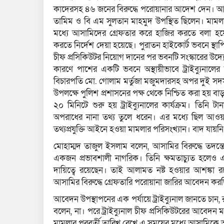
কাদেরসহ ৪৬ জনের বিরুদ্ধে পরোয়ানার আদেশ দেন। আদেশ
তামিম ও বি এম সুলতান মাহমুদ উপস্থিত ছিলেন। মামলা
মধ্যে আসামিদের গ্রেফতার করে হাজির করতে বলা হয়
করতে নির্দেশ দেয়া হয়েছে। পুরাতন হাইকোর্ট ভবনে স্থাপি
চীফ প্রসিকিউটর নিয়োগ দানের পর ভবনটি সংস্কারের উদ্যো
কারণে পাশের একটি ভবনে অস্থায়ীভাবে ট্রাইব্যুনালের ব
বিচারপতি মো. গোলাম মর্তুজা মজুমদারসহ অপর দুই সদস্য এক
উপলক্ষে পুলিশ প্রশাসনের পক্ষ থেকে নিশ্চিত করা হয় বাড়
২০ মিনিটে শুরু হয় ট্রাইব্যুনালের কার্যক্রম। তিন
অপরাধের নানা তথ্য তুলে ধরেন। এর মধ্যে ছিল আওয়াম
তথ্যপ্রযুক্তি আইনে হওয়া মামলার পরিসংখ্যান। বাদ যায়নি দ
মোহাম্মদ তাজুল ইসলাম বলেন, আসামির বিরুদ্ধে তদন্
একজন প্রভাবশালী নাগরিক। তিনি ক্ষমতাচ্যুত হলেও এ
দায়িত্বে রয়েছেন। তাই আলামত নষ্ট হওয়ার আশঙ্কা রয়ে
আসামির বিরুদ্ধে গ্রেফতারি পরোয়ানা জারির আবেদন কর
আবেদন উপস্থাপনের এক পর্যায়ে ট্রাইব্যুনাল জানতে চান, 
বলেন, না। পরে ট্রাইব্যুনাল চীফ প্রসিকিউটরের আবেদন
মামলার পরবর্তী তারিখ রেখে এ সময়ের মধ্যে আসামিক