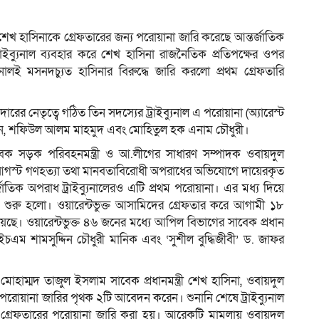
ট শেখ হাসিনাকে গ্রেফতারের জন্য পরোয়ানা জারি করেছে আন্তর্জাতিক
যে ট্রাইব্যুনাল ব্যবহার করে শেখ হাসিনা রাজনৈতিক প্রতিপক্ষের ওপর
ম
্যুনালই মসনদচ্যুত হাসিনার বিরুদ্ধে জারি করলো প্রথম গ্রেফতারি
ের নেতৃত্বে গঠিত তিন সদস্যের ট্রাইব্যুনাল এ পরোয়ানা (অ্যারেস্ট
 হলেন, শফিউল আলম মাহমুদ এবং মোহিতুল হক এনাম চৌধুরী।
েক সড়ক পরিবহনমন্ত্রী ও আ.লীগের সাধারণ সম্পাদক ওবায়দুল
আগস্ট গণহত্যা তথা মানবতাবিরোধী অপরাধের অভিযোগে দায়েরকৃত
াতিক অপরাধ ট্রাইব্যুনালেরও এটি প্রথম পরোয়ানা। এর মধ্য দিয়ে
কতা শুরু হলো। ওয়ারেন্টভুক্ত আসামিদের গ্রেফতার করে আগামী ১৮
া হয়েছে। ওয়ারেন্টভুক্ত ৪৬ জনের মধ্যে আপিল বিভাগের সাবেক প্রধান
 শামসুদ্দিন চৌধুরী মানিক এবং ‘সুশীল বুদ্ধিজীবী’ ড. জাফর
 মোহাম্মদ তাজুল ইসলাম সাবেক প্রধানমন্ত্রী শেখ হাসিনা, ওবায়দুল
ারি পরোয়ানা জারির পৃথক ২টি আবেদন করেন। শুনানি শেষে ট্রাইব্যুনাল
্রেফতারের পরোয়ানা জারি করা হয়। আরেকটি মামলায় ওবায়দুল