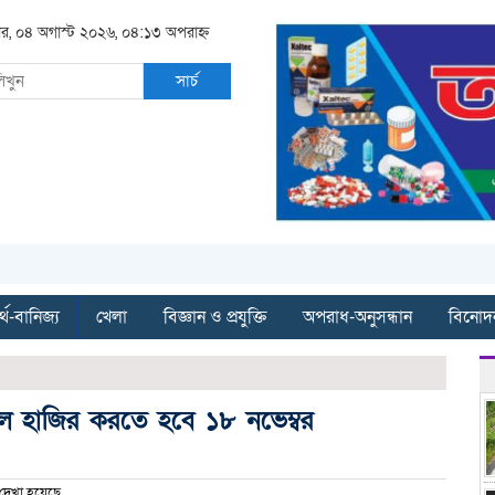
বার, ০৪ অগাস্ট ২০২৬, ০৪:১৩ অপরাহ্ন
সার্চ
্থ-বানিজ্য
খেলা
বিজ্ঞান ও প্রযুক্তি
অপরাধ-অনুসন্ধান
বিনোদ
ুনালে হাজির করতে হবে ১৮ নভেম্বর
দেখা হয়েছে