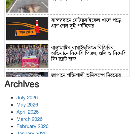
বান্দরবানে মোটরসাইকেল খাদে পড়ে
প্রাণ গেল দুই পর্যটকের
রাঙ্গামাটির বাঘাইছড়িতে বিজিবির
অভিযানে বিদেশি পিস্তল, গুলি ও বিদেশি
সিগারেট জব্দ
জাপানে শক্তিশালী ভূমিকম্পে নিহতের
সংখ্যা বেড়ে ৩৪
Archives
July 2026
রাশিয়ায় ক্যানসারের ভ্যাকসিন রোগীর
May 2026
শরীরে কার্যকরভাবে কাজ করছে, দাবি
April 2026
বিজ্ঞানীর
March 2026
February 2026
কাপ্তাই প্রেস ক্লাবের সভাপতি মাহফুজ,
January 2026