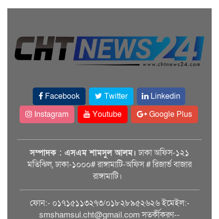
Facebook
Twitter
Linkedin
Instagram
Youtube
Google Plus
সম্পাদক : এসএম শামসুল আলম।
ঢাকা অফিস-১২১
মতিঝিল, ঢাকা-১০০০# রাঙ্গামাটি-অফিস # রিজার্ভ বাজার
রাঙ্গামাটি।
ফোন:- ০১৭১৫১১৩২৭৩/০১৮২৮৯৫২৬২৬ ইমেইল:-
smshamsul.cht@gmail.com সতর্কীকরণ--