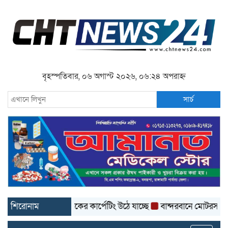
বৃহস্পতিবার, ০৬ অগাস্ট ২০২৬, ০৬:২৪ অপরাহ্ন
সার্চ
 ৩ কোটি টাকার সড়কের কার্পেটিং উঠে যাচ্ছে
শিরোনাম
বান্দরবানে মোটরসাইকেল খা