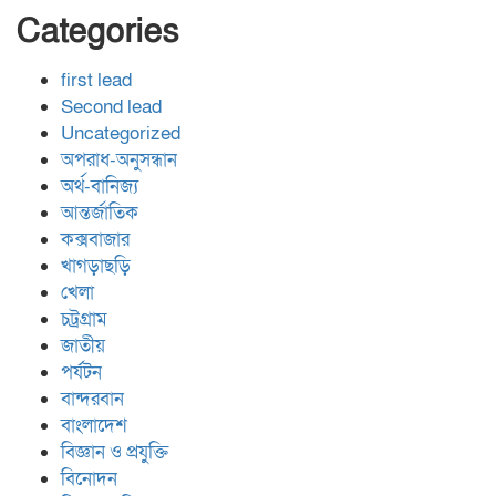
Categories
first lead
Second lead
Uncategorized
অপরাধ-অনুসন্ধান
অর্থ-বানিজ্য
আন্তর্জাতিক
কক্সবাজার
খাগড়াছড়ি
খেলা
চট্রগ্রাম
জাতীয়
পর্যটন
বান্দরবান
বাংলাদেশ
বিজ্ঞান ও প্রযুক্তি
বিনোদন