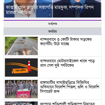
কাপ্তাই প্রেস ক্লাবের সভাপতি মাহফুজ, সম্পাদক রিপন
মারমা নির্বাচিত
সর্বশেষ
জনপ্রিয়
বান্দরবানে ৩ কোটি টাকার সড়কের
কার্পেটিং উঠে যাচ্ছে
বান্দরবানে মোটরসাইকেল খাদে পড়ে
প্রাণ গেল দুই পর্যটকের
রাঙ্গামাটির বাঘাইছড়িতে বিজিবির
অভিযানে বিদেশি পিস্তল, গুলি ও বিদেশি
সিগারেট জব্দ
জাপানে শক্তিশালী ভূমিকম্পে নিহতের