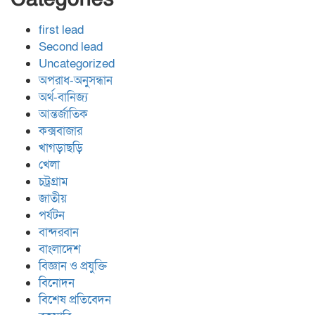
first lead
Second lead
Uncategorized
অপরাধ-অনুসন্ধান
অর্থ-বানিজ্য
আন্তর্জাতিক
কক্সবাজার
খাগড়াছড়ি
খেলা
চট্রগ্রাম
জাতীয়
পর্যটন
বান্দরবান
বাংলাদেশ
বিজ্ঞান ও প্রযুক্তি
বিনোদন
বিশেষ প্রতিবেদন