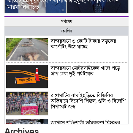
কাপ্তাই প্রেস ক্লাবের সভাপতি মাহফুজ, সম্পাদক রিপন
মারমা নির্বাচিত
সর্বশেষ
জনপ্রিয়
বান্দরবানে ৩ কোটি টাকার সড়কের
কার্পেটিং উঠে যাচ্ছে
বান্দরবানে মোটরসাইকেল খাদে পড়ে
প্রাণ গেল দুই পর্যটকের
রাঙ্গামাটির বাঘাইছড়িতে বিজিবির
অভিযানে বিদেশি পিস্তল, গুলি ও বিদেশি
সিগারেট জব্দ
জাপানে শক্তিশালী ভূমিকম্পে নিহতের
সংখ্যা বেড়ে ৩৪
Archives