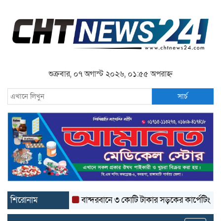
শুক্রবার, ০৭ অগাস্ট ২০২৬, ০১:৫৫ অপরাহ্ন
সার্চ
শিরোনাম
বান্দরবানে ৩ কোটি টাকার সড়কের কার্পেটিং উঠে যাচ্