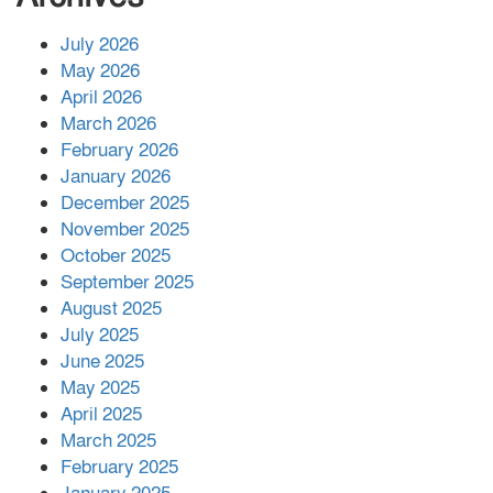
July 2026
রাশিয়ায় ক্যানসারের ভ্যাকসিন রোগীর
May 2026
শরীরে কার্যকরভাবে কাজ করছে, দাবি
April 2026
বিজ্ঞানীর
March 2026
February 2026
কাপ্তাই প্রেস ক্লাবের সভাপতি মাহফুজ,
January 2026
সম্পাদক রিপন মারমা নির্বাচিত
December 2025
November 2025
October 2025
মালয়েশিয়ার প্রধানমন্ত্রীকে চিঠি দেয়ার
September 2025
পর ফোন তারেক রহমানের,গ্যাস সঙ্কট
মোকাবিলায় সহায়তার আশ্বাস
August 2025
July 2025
June 2025
২২১ কোটি টাকা বেড়েছে রেলের আয়,
কীভাবে?
May 2025
April 2025
March 2025
এক বিলিয়ন ডলার বিনিয়োগ হবে
February 2025
আনোয়ারায়