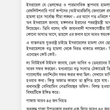
ইসরায়েল যে তেলক্ষেত্র ও পারমাণবিক স্থাপনায় হামল
রেভলিউশনারি গার্ড কর্পসের (আইআরজিসি) জেনারেল রসুল
হামলা হবে ‘সর্বোচ্চ সীমা লঙ্ঘন’। এর আগে গত এপ্রিলে 
অব ইসরায়েল জানায়, মঙ্গলবার ইরানের পররাষ্ট্রমন্ত্রী 
দিয়েছেন। তিনি বলেন, যদি জায়নবাদী শাসকগোষ্ঠীর উচ
কোনো আঘাত আসে, তাহলে এর জবাব হবে আরও ভয়ংক
এ বাস্তবতায় যুক্তরাষ্ট্র চাইছে ইসরায়েলের হামলা যেন ছো
ইসরায়েলকে বড় হামলা থেকে বিরত থাকতে বলছেন। উদ
এনেছেন কেউ কেউ।
দ্য নিউইয়র্ক টাইমস জানায়, তেল আবিব ও তেহরানের উত্তে
আরব সফর করছেন। মধ্যপ্রাচ্যে বড় সংঘাত ঠেকাতেই তিন
গ্যালেন্টের ওয়াশিংটন সফর করার কথা ছিল। সেখানে মার্কিন
হওয়ার কথা। কিন্তু অজ্ঞাত কারণে তা স্থগিত হয়ে যায়
প্রধানমন্ত্রী বেনিয়ামিন নেতানিয়াহুর অফিস। বিলম্ব হওয়
বিষয়টিকে ইঙ্গিত করে।
গাজায় আরও ৪৫ জন নিহত
অবরুদ্ধ গাজা উপত্যকায় বুধবার এক দিনে আরও ৪৫ 