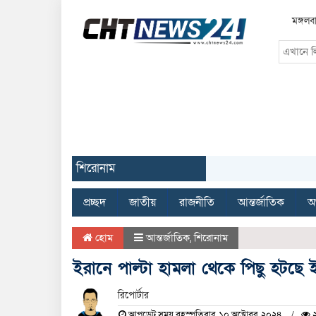
মঙ্গল
শিরোনাম
প্রচ্ছদ
জাতীয়
রাজনীতি
আন্তর্জাতিক
অর
হোম
আন্তর্জাতিক
,
শিরোনাম
ইরানে পাল্টা হামলা থেকে পিছু হটছে
রিপোর্টার
আপডেট সময় বৃহস্পতিবার, ১০ অক্টোবর, ২০২৪
২