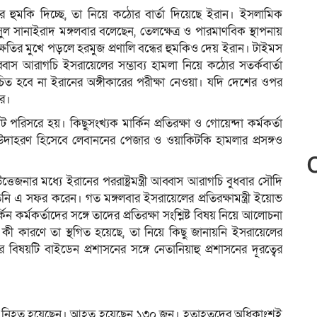
ার হুমকি দিচ্ছে, তা নিয়ে কঠোর বার্তা দিয়েছে ইরান। ইসলামিক
 সানাইরাদ মঙ্গলবার বলেছেন, তেলক্ষেত্র ও পারমাণবিক স্থাপনায়
ক্ষতির মুখে পড়লে হরমুজ প্রণালি বন্ধের হুমকিও দেয় ইরান। টাইমস
আব্বাস আরাগচি ইসরায়েলের সম্ভাব্য হামলা নিয়ে কঠোর সতর্কবার্তা
িত হবে না ইরানের অঙ্গীকারের পরীক্ষা নেওয়া। যদি দেশের ওপর
র।
ট পরিসরে হয়। কিছুসংখ্যক মার্কিন প্রতিরক্ষা ও গোয়েন্দা কর্মকর্তা
াহরণ হিসেবে লেবাননের পেজার ও ওয়াকিটকি হামলার প্রসঙ্গও
জনার মধ্যে ইরানের পররাষ্ট্রমন্ত্রী আব্বাস আরাগচি বুধবার সৌদি
ি এ সফর করেন। গত মঙ্গলবার ইসরায়েলের প্রতিরক্ষামন্ত্রী ইয়োভ
 কর্মকর্তাদের সঙ্গে তাদের প্রতিরক্ষা সংশ্লিষ্ট বিষয় নিয়ে আলোচনা
। কী কারণে তা স্থগিত হয়েছে, তা নিয়ে কিছু জানায়নি ইসরায়েলের
ার বিষয়টি বাইডেন প্রশাসনের সঙ্গে নেতানিয়াহু প্রশাসনের দূরত্বের
জন নিহত হয়েছেন। আহত হয়েছেন ১৩০ জন। হতাহতদের অধিকাংশই