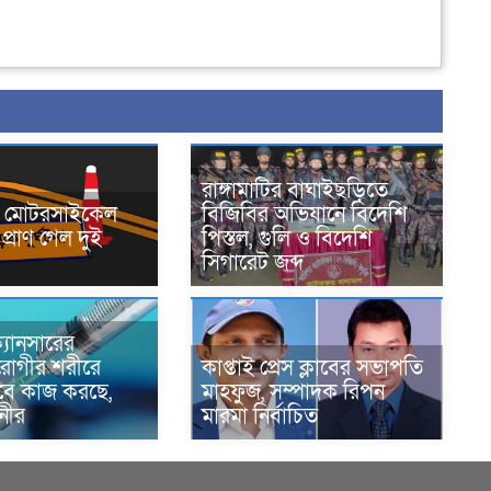
রাঙ্গামাটির বাঘাইছড়িতে
নে মোটরসাইকেল
বিজিবির অভিযানে বিদেশি
প্রাণ গেল দুই
পিস্তল, গুলি ও বিদেশি
সিগারেট জব্দ
্যানসারের
রোগীর শরীরে
কাপ্তাই প্রেস ক্লাবের সভাপতি
াবে কাজ করছে,
মাহফুজ, সম্পাদক রিপন
ানীর
মারমা নির্বাচিত