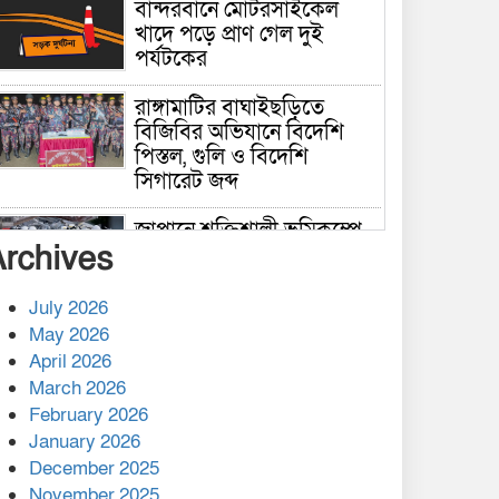
বান্দরবানে মোটরসাইকেল
খাদে পড়ে প্রাণ গেল দুই
পর্যটকের
রাঙ্গামাটির বাঘাইছড়িতে
বিজিবির অভিযানে বিদেশি
পিস্তল, গুলি ও বিদেশি
সিগারেট জব্দ
জাপানে শক্তিশালী ভূমিকম্পে
Archives
নিহতের সংখ্যা বেড়ে ৩৪
July 2026
রাশিয়ায় ক্যানসারের ভ্যাকসিন
May 2026
রোগীর শরীরে কার্যকরভাবে
April 2026
কাজ করছে, দাবি বিজ্ঞানীর
March 2026
February 2026
কাপ্তাই প্রেস ক্লাবের সভাপতি
মাহফুজ, সম্পাদক রিপন মারমা
January 2026
নির্বাচিত
December 2025
November 2025