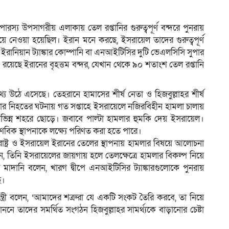
পারস্য উপসাগরীয় এলাকায় তেল রপ্তানির গুরুত্বপূর্ণ বন্দরে পুনরায়
 নেওয়া হয়েছিল। ইরান মনে করছে, ইসরায়েল তাদের গুরুত্বপূর্ণ
ম
 ইরানিয়ান ট্যাঙ্কার কোম্পানি বা এনআইটিসির দুটি ভেএলসিসি সুপার
ীপে রয়েছে ইরানের বৃহত্তম বন্দর, যেখান থেকে ৯০ শতাংশ তেল রপ্তানি
উঠে এসেছে। তেহরানে হামাসের শীর্ষ নেতা ও হিজবুল্লাহর শীর্ষ
ডার নিহতের ঘটনায় গত সপ্তাহে ইসরায়েলে নজিরবিহীন হামলা চালায়
বিভিন্ন শহরে ছোড়ে। জবাবে পাল্টা হামলার হুমকি দেয় ইসরায়েল।
াণবিক স্থাপনাকে লক্ষ্যে পরিণত করা হতে পারে।
ক্তরাষ্ট্র ও ইসরায়েল ইরানের তেলের স্থাপনায় হামলার বিষয়ে আলোচনা
লেন, তিনি ইসরায়েলের জায়গায় হলে তেলক্ষেত্রে হামলার বিকল্প নিয়ে
মির মাদানি বলেন, খারগ দ্বীপে এনআইটিসির ট্যাঙ্কারগুলোকে পুনরায়
ে।
ন্ত্রী বলেন, ‘আমাদের শত্রুরা যে একটি সংকট তৈরি করবে, তা নিয়ে
বাননে তাদের সমর্থিত সংগঠন হিজবুল্লাহর সামর্থ্যকে বাড়ানোর চেষ্টা