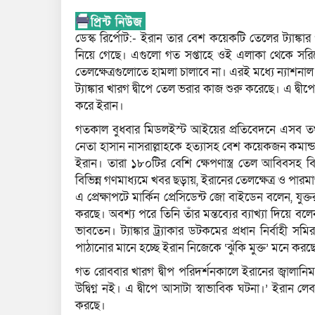
ডেস্ক রির্পোট:- ইরান তার বেশ কয়েকটি তেলের ট্যাঙ্কার 
নিয়ে গেছে। এগুলো গত সপ্তাহে ওই এলাকা থেকে সরিয়ে
তেলক্ষেত্রগুলোতে হামলা চালাবে না। এরই মধ্যে ন্যাশনাল
ট্যাঙ্কার খারগ দ্বীপে তেল ভরার কাজ শুরু করেছে। এ দ্ব
করে ইরান।
গতকাল বুধবার মিডলইস্ট আইয়ের প্রতিবেদনে এসব তথ্য 
নেতা হাসান নাসরাল্লাহকে হত্যাসহ বেশ কয়েকজন কমান্
ইরান। তারা ১৮০টির বেশি ক্ষেপণাস্ত্র তেল আবিবসহ 
বিভিন্ন গণমাধ্যমে খবর ছড়ায়, ইরানের তেলক্ষেত্র ও পারম
এ প্রেক্ষাপটে মার্কিন প্রেসিডেন্ট জো বাইডেন বলেন, যু
করছে। অবশ্য পরে তিনি তাঁর মন্তব্যের ব্যাখ্যা দিয়ে ব
ভাবতেন। ট্যাঙ্কার ট্র্যাকার ডটকমের প্রধান নির্বাহী স
পাঠানোর মানে হচ্ছে ইরান নিজেকে ‘ঝুঁকি মুক্ত’ মনে করছ
গত রোববার খারগ দ্বীপ পরিদর্শনকালে ইরানের জ্বালানিম
উদ্বিগ্ন নই। এ দ্বীপে আসাটা স্বাভাবিক ঘটনা।’ ইরান লে
করছে।