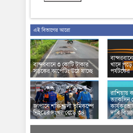
এই বিভাগের আরো
বান্দরবা
বান্দরবানে ৩ কোটি টাকার
খাদে পড়ে 
সড়কের কার্পেটিং উঠে যাচ্ছে
পর্যটকের
রাশিয়ায় ক
ভ্যাকসিন 
জাপানে শক্তিশালী ভূমিকম্পে
কার্যকরভ
নিহতের সংখ্যা বেড়ে ৩৪
দাবি বিজ্ঞ