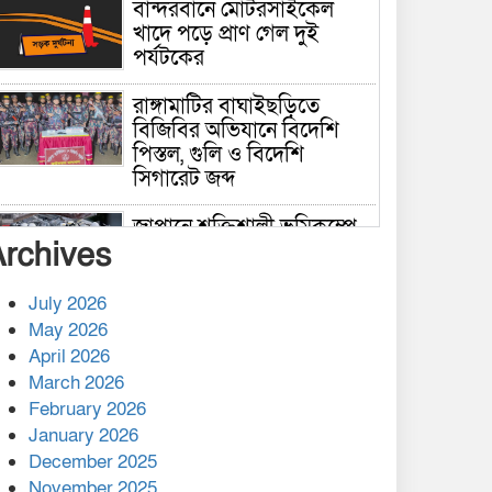
বান্দরবানে মোটরসাইকেল
খাদে পড়ে প্রাণ গেল দুই
পর্যটকের
রাঙ্গামাটির বাঘাইছড়িতে
বিজিবির অভিযানে বিদেশি
পিস্তল, গুলি ও বিদেশি
সিগারেট জব্দ
জাপানে শক্তিশালী ভূমিকম্পে
Archives
নিহতের সংখ্যা বেড়ে ৩৪
July 2026
রাশিয়ায় ক্যানসারের ভ্যাকসিন
May 2026
রোগীর শরীরে কার্যকরভাবে
April 2026
কাজ করছে, দাবি বিজ্ঞানীর
March 2026
February 2026
কাপ্তাই প্রেস ক্লাবের সভাপতি
মাহফুজ, সম্পাদক রিপন মারমা
January 2026
নির্বাচিত
December 2025
November 2025