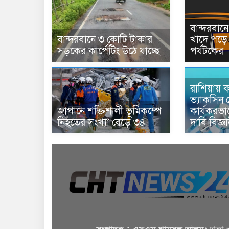
বান্দরবা
বান্দরবানে ৩ কোটি টাকার
খাদে পড়ে 
সড়কের কার্পেটিং উঠে যাচ্ছে
পর্যটকের
রাশিয়ায় ক
ভ্যাকসিন 
জাপানে শক্তিশালী ভূমিকম্পে
কার্যকরভ
নিহতের সংখ্যা বেড়ে ৩৪
দাবি বিজ্ঞ