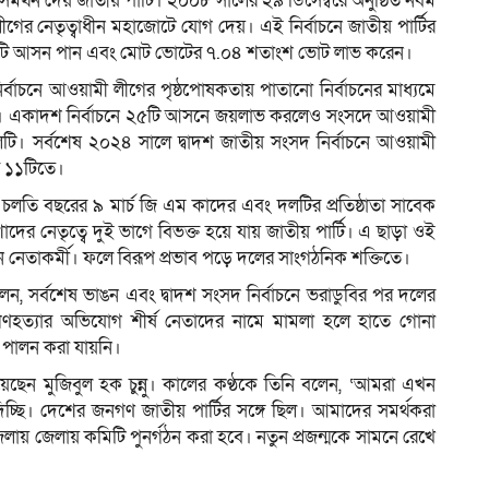
থন দেয় জাতীয় পার্টি। ২০০৮ সালের ২৯ ডিসেম্বরে অনুষ্ঠিত নবম
ীগের নেতৃত্বাধীন মহাজোটে যোগ দেয়। এই নির্বাচনে জাতীয় পার্টির
তাঁরা ২৭টি আসন পান এবং মোট ভোটের ৭.০৪ শতাংশ ভোট লাভ করেন।
্বাচনে আওয়ামী লীগের পৃষ্ঠপোষকতায় পাতানো নির্বাচনের মাধ্যমে
্টি। একাদশ নির্বাচনে ২৫টি আসনে জয়লাভ করলেও সংসদে আওয়ামী
ি। সর্বশেষ ২০২৪ সালে দ্বাদশ জাতীয় সংসদ নির্বাচনে আওয়ামী
র ১১টিতে।
র চলতি বছরের ৯ মার্চ জি এম কাদের এবং দলটির প্রতিষ্ঠাতা সাবেক
াদের নেতৃত্বে দুই ভাগে বিভক্ত হয়ে যায় জাতীয় পার্টি। এ ছাড়া ওই
৮ জন নেতাকর্মী। ফলে বিরূপ প্রভাব পড়ে দলের সাংগঠনিক শক্তিতে।
েন, সর্বশেষ ভাঙন এবং দ্বাদশ সংসদ নির্বাচনে ভরাডুবির পর দলের
ে গণহত্যার অভিযোগ শীর্ষ নেতাদের নামে মামলা হলে হাতে গোনা
 পালন করা যায়নি।
নিয়েছেন মুজিবুল হক চুন্নু। কালের কণ্ঠকে তিনি বলেন, ‘আমরা এখন
্ছি। দেশের জনগণ জাতীয় পার্টির সঙ্গে ছিল। আমাদের সমর্থকরা
েলায় জেলায় কমিটি পুনর্গঠন করা হবে। নতুন প্রজন্মকে সামনে রেখে