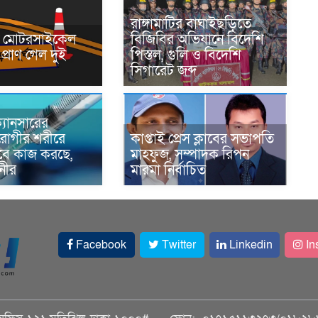
রাঙ্গামাটির বাঘাইছড়িতে
নে মোটরসাইকেল
বিজিবির অভিযানে বিদেশি
প্রাণ গেল দুই
পিস্তল, গুলি ও বিদেশি
সিগারেট জব্দ
্যানসারের
রোগীর শরীরে
কাপ্তাই প্রেস ক্লাবের সভাপতি
াবে কাজ করছে,
মাহফুজ, সম্পাদক রিপন
ানীর
মারমা নির্বাচিত
Facebook
Twitter
Linkedin
In