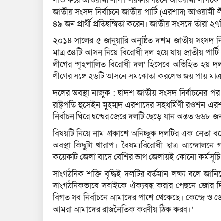
লাভ করে আওয়ামী লীগ। সরকার গঠনে আওয়ামী লীগকে সমর্
জাতীয় সংসদ নির্বাচনে জাতীয় পার্টি (এরশাদ) আওয়ামী ল
৪৯ জন প্রার্থী প্রতিদ্বন্দ্বিতা করেন। জাতীয় সংসদে 
২০১৪ সালের ৫ জানুয়ারি অনুষ্ঠিত দশম জাতীয় সংসদ নির
মাত্র ৩৪টি আসন নিয়ে বিরোধী দল হয়ে যায় জাতীয় পার
লীগের ‘গৃহপালিত বিরোধী দল’ হিসেবে অভিহিত হয় দলট
লীগের সঙ্গে ২৬টি আসনে সমঝোতা করলেও জয় পায় মাত্
দলের অবস্থা নাজুক : দ্বাদশ জাতীয় সংসদ নির্বাচনের প
রাষ্ট্রপতি হুসেইন মুহম্মদ এরশাদের সহধর্মিণী রওশন এরশ
নির্বাচন ঘিরে দ্বন্দ্বের জেরে দলটি ছেড়ে যান অন্তত ৬৬
বিষয়টি নিয়ে নাম প্রকাশে অনিচ্ছুক দলটির এক নেতা বল
অবস্থা কিছুটা খারাপ। বৈষম্যবিরোধী ছাত্র আন্দোলন
কয়েকটি জেলা বাদে বেশির ভাগ জেলায়ই কোনো কর্মসূচি
সাংগঠনিক শক্তি বৃদ্ধিই দলটির বর্তমান লক্ষ্য বলে জা
সাংগঠনিকভাবে সবাইকে ঐক্যবদ্ধ করার পেছনে জোর দিচ
বিগত সব নির্বাচনে আমাদের পাশে থেকেছে। কেন্দ্রে ও জ
আমরা আমাদের রাজনৈতিক করণীয় ঠিক করব।’