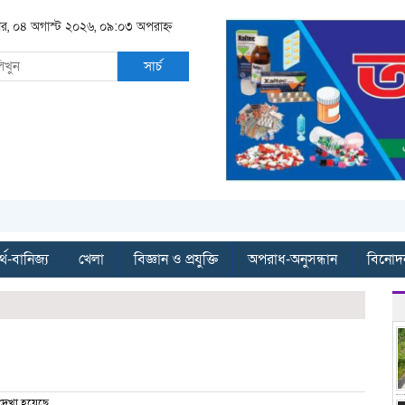
বার, ০৪ অগাস্ট ২০২৬, ০৯:০৩ অপরাহ্ন
সার্চ
্থ-বানিজ্য
খেলা
বিজ্ঞান ও প্রযুক্তি
অপরাধ-অনুসন্ধান
বিনোদ
েখা হয়েছে