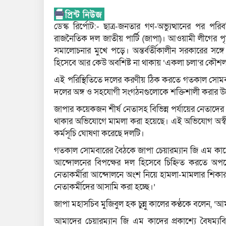
ডেস্ক রির্পোট:- ছাত্র-জনতার গণ-অভ্যুত্থানের পর 
রাজনৈতিক দল জাতীয় পার্টি (জাপা)। আওয়ামী লীগের প
সমালোচনার মুখে পড়ে। অন্তর্বর্তীকালীন সরকারের সঙ্গ
হিসেবে আর কেউ অবশিষ্ট না থাকায় ‘একলা চলা’র কৌশল
এই পরিস্থিতিতে দলের করণীয় ঠিক করতে গতকাল সোমবার 
দলের অঙ্গ ও সহযোগী সংগঠনগুলোকে শক্তিশালী করার উদ্যোগ
জাপার কয়েকজন শীর্ষ নেতাসহ বিভিন্ন পর্যায়ের নেতাদের 
থাকার অভিযোগে মামলা করা হয়েছে। এই অভিযোগ অস্বীক
কর্মসূচি ঘোষণা করেছে দলটি।
গতকাল সোমবারের বৈঠকে জাপা চেয়ারম্যান জি এম কাদের 
আন্দোলনের বিপক্ষের দল হিসেবে চিহ্নিত করতে অপচে
নেতাকর্মীরা আন্দোলনে অংশ নিয়ে হামলা-মামলার শিকা
নেতাকর্মীদের আসামি করা হচ্ছে।’
জাপা মহাসচিব মুজিবুল হক চুন্নু কালের কণ্ঠকে বলেন, ‘আ
আমাদের চেয়ারম্যান জি এম কাদের প্রকাশ্যে বৈষম্যব