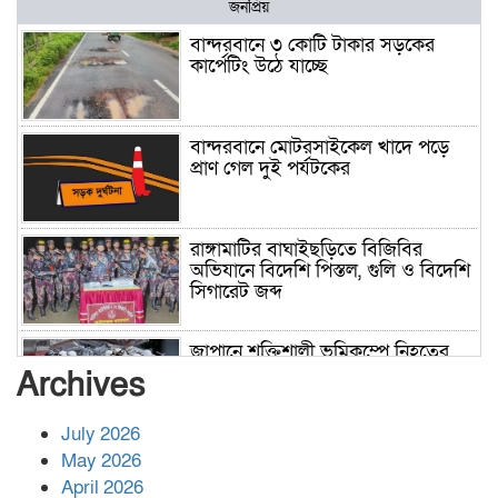
জনপ্রিয়
বান্দরবানে ৩ কোটি টাকার সড়কের
কার্পেটিং উঠে যাচ্ছে
বান্দরবানে মোটরসাইকেল খাদে পড়ে
প্রাণ গেল দুই পর্যটকের
রাঙ্গামাটির বাঘাইছড়িতে বিজিবির
অভিযানে বিদেশি পিস্তল, গুলি ও বিদেশি
সিগারেট জব্দ
জাপানে শক্তিশালী ভূমিকম্পে নিহতের
সংখ্যা বেড়ে ৩৪
Archives
July 2026
রাশিয়ায় ক্যানসারের ভ্যাকসিন রোগীর
May 2026
শরীরে কার্যকরভাবে কাজ করছে, দাবি
April 2026
বিজ্ঞানীর