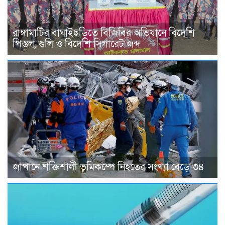
রাঙ্গামাটির বাঘাইছড়িতে বিজিবির অভিযানে বিদেশি
পিস্তল, গুলি ও বিদেশি সিগারেট জব্দ
জাপানে শক্তিশালী ভূমিকম্পে নিহতের সংখ্যা বেড়ে ৩৪