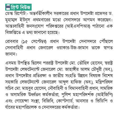
ডেস্ক রির্পোট:- অন্তর্বর্তীকালীন সরকারের প্রধান উপদেষ্টা প্রফেসর ড.
মুহাম্মদ ইউনূস প্রথমবারের মতো সেনাসদরে আগমন করেছেন।
আন্তঃবাহিনী জনসংযোগ পরিদপ্তরের (আইএসপিআর) পাঠানো এক
বিজ্ঞপ্তিতে এ তথ্য জানানো হয়েছে।
রোববার (১৫ সেপ্টেম্বর) প্রধান উপদেষ্টা সেনাসদরে পৌঁছালে
সেনাবাহিনী প্রধান জেনারেল ওয়াকার-উজ-জামান তাকে স্বাগত
জানান।
এসময় উপস্থিত ছিলেন পররাষ্ট্র উপদেষ্টা মো. তৌহিদ হোসেন, স্বরাষ্ট্র
উপদেষ্টা লেফটেন্যান্ট জেনারেল মো. জাহাঙ্গীর আলম চৌধুরী (অব.),
প্রধান উপদেষ্টার প্রতিরক্ষা ও জাতীয় সংহতি উন্নয়ন বিষয়ক বিশেষ
সহকারি লেফটেন্যান্ট জেনারেল আব্দুল হাফিজ (অব.), মন্ত্রিপরিষদ
সচিব মো. মাহবুব হোসেন, নৌবাহিনী ও বিমানবাহিনী প্রধান, সামরিক
ও অসামরিক ঊর্ধ্বতন কর্মকর্তারা, পুলিশ মহাপরিদর্শক (আইজিপি)
এবং গোয়েন্দা সংস্থা, বিজিবি, কোস্টগার্ড, আনসার ও ভিডিপি ও
র্যাবের মহাপরিচালক ও সেনাসদরের কর্মকর্তারা।