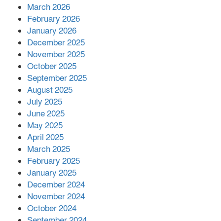
March 2026
February 2026
কাপ্তাই প্রেস ক্লাবের সভাপতি মাহফুজ,
January 2026
সম্পাদক রিপন মারমা নির্বাচিত
December 2025
November 2025
October 2025
মালয়েশিয়ার প্রধানমন্ত্রীকে চিঠি দেয়ার
September 2025
পর ফোন তারেক রহমানের,গ্যাস সঙ্কট
মোকাবিলায় সহায়তার আশ্বাস
August 2025
July 2025
June 2025
২২১ কোটি টাকা বেড়েছে রেলের আয়,
কীভাবে?
May 2025
April 2025
March 2025
এক বিলিয়ন ডলার বিনিয়োগ হবে
February 2025
আনোয়ারায়
January 2025
December 2024
November 2024
বান্দরবানে বন্যায় ক্ষতিগ্রস্তদের মাঝে
October 2024
সহায়তা দিলেন সাচিং প্রু জেরী
September 2024