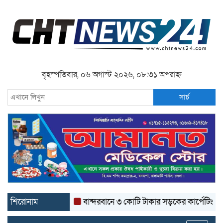
বৃহস্পতিবার, ০৬ অগাস্ট ২০২৬, ০৮:৩১ অপরাহ্ন
সার্চ
শিরোনাম
বান্দরবানে ৩ কোটি টাকার সড়কের কার্পেটিং উঠে যাচ্