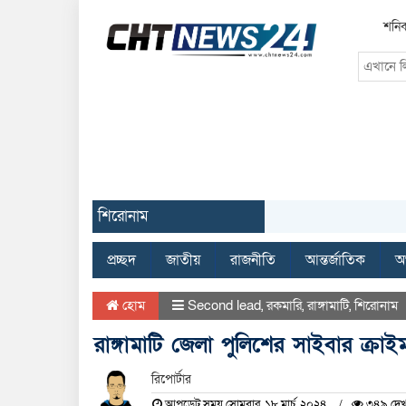
শনিব
শিরোনাম
প্রচ্ছদ
জাতীয়
রাজনীতি
আন্তর্জাতিক
অর
হোম
Second lead
,
রকমারি
,
রাঙ্গামাটি
,
শিরোনাম
রাঙ্গামাটি জেলা পুলিশের সাইবার ক্র
রিপোর্টার
আপডেট সময় সোমবার, ১৮ মার্চ, ২০২৪
৩৪৯ দেখ