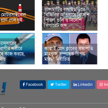
রাঙ্গামাটির বাঘাইছড়িতে
নে মোটরসাইকেল
বিজিবির অভিযানে বিদেশি
প্রাণ গেল দুই
পিস্তল, গুলি ও বিদেশি
সিগারেট জব্দ
্যানসারের
রোগীর শরীরে
কাপ্তাই প্রেস ক্লাবের সভাপতি
াবে কাজ করছে,
মাহফুজ, সম্পাদক রিপন
ানীর
মারমা নির্বাচিত
Facebook
Twitter
Linkedin
In