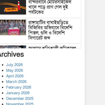
বান্দরবানে মোটরসাইকেল
খাদে পড়ে প্রাণ গেল দুই
পর্যটকের
রাঙ্গামাটির বাঘাইছড়িতে
বিজিবির অভিযানে বিদেশি
পিস্তল, গুলি ও বিদেশি
সিগারেট জব্দ
জাপানে শক্তিশালী ভূমিকম্পে
Archives
নিহতের সংখ্যা বেড়ে ৩৪
July 2026
রাশিয়ায় ক্যানসারের ভ্যাকসিন
May 2026
রোগীর শরীরে কার্যকরভাবে
April 2026
কাজ করছে, দাবি বিজ্ঞানীর
March 2026
February 2026
কাপ্তাই প্রেস ক্লাবের সভাপতি
মাহফুজ, সম্পাদক রিপন মারমা
January 2026
নির্বাচিত
December 2025
November 2025