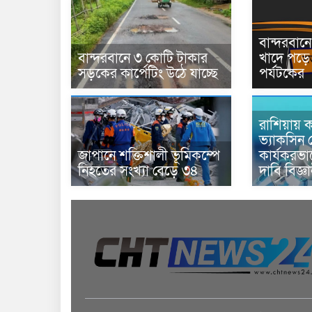
বান্দরবা
বান্দরবানে ৩ কোটি টাকার
খাদে পড়ে 
সড়কের কার্পেটিং উঠে যাচ্ছে
পর্যটকের
রাশিয়ায় ক
ভ্যাকসিন 
জাপানে শক্তিশালী ভূমিকম্পে
কার্যকরভ
নিহতের সংখ্যা বেড়ে ৩৪
দাবি বিজ্ঞ