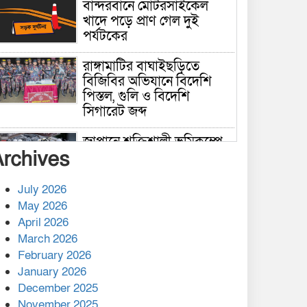
বান্দরবানে মোটরসাইকেল
খাদে পড়ে প্রাণ গেল দুই
পর্যটকের
রাঙ্গামাটির বাঘাইছড়িতে
বিজিবির অভিযানে বিদেশি
পিস্তল, গুলি ও বিদেশি
সিগারেট জব্দ
জাপানে শক্তিশালী ভূমিকম্পে
Archives
নিহতের সংখ্যা বেড়ে ৩৪
July 2026
রাশিয়ায় ক্যানসারের ভ্যাকসিন
May 2026
রোগীর শরীরে কার্যকরভাবে
April 2026
কাজ করছে, দাবি বিজ্ঞানীর
March 2026
February 2026
কাপ্তাই প্রেস ক্লাবের সভাপতি
মাহফুজ, সম্পাদক রিপন মারমা
January 2026
নির্বাচিত
December 2025
November 2025