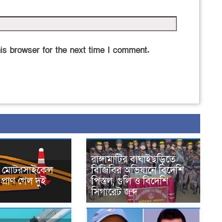
is browser for the next time I comment.
রাঙ্গামাটির বাঘাইছড়িতে
নে মোটরসাইকেল
বিজিবির অভিযানে বিদেশি
প্রাণ গেল দুই
পিস্তল, গুলি ও বিদেশি
সিগারেট জব্দ