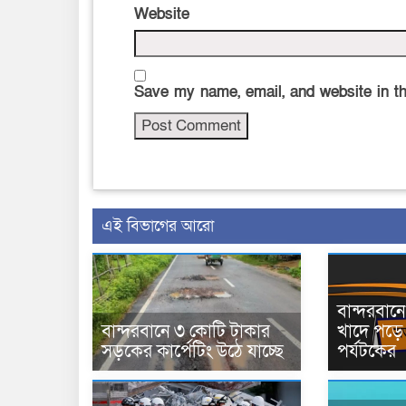
Website
Save my name, email, and website in th
এই বিভাগের আরো
বান্দরবা
বান্দরবানে ৩ কোটি টাকার
খাদে পড়ে 
সড়কের কার্পেটিং উঠে যাচ্ছে
পর্যটকের