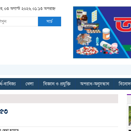
র, ০৩ অগাস্ট ২০২৬, ০১:১৩ অপরাহ্ন
সার্চ
্থ-বানিজ্য
খেলা
বিজ্ঞান ও প্রযুক্তি
অপরাধ-অনুসন্ধান
বিনোদ
 ৫৩
 দেখা হয়েছে