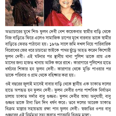
অত্যাচারের মুখে শিশু ফুলন দেবী বেশ কয়েকবার স্বামীর বাড়ি থেকে
নিজ বাড়িতে ফিরে এলেও সামাজিক চাপের মুখে বারবার তাকে স্বামীর
বাড়িতে ফেরত পাঠানো হয়। ১৯৭৯ সালে জমি দখল নিয়ে পারিবারিক
বিরোধের জের ধরে চাচাতো ভাইকে পাথর ছুঁড়ে আহত করেন কিশোরী
ফুলন দেবী। এই ঘটনার পর স্থানীয় থানা পুলিশ তাকে প্রায় এক
মাসের জন্য হাজত খানায় আটক করে রাখে। কারাগারে পুলিশের হাতে
ধর্ষনের শিকার হন ফুলন দেবী। কারাগার থেকে মুক্তি পাওয়ার পর
তাকে পরিবার ও গ্রাম থেকে বহিষ্কার করা হয়।
ওই বছরের জুলাই মাসেই বাবার বাড়ি থেকে স্থানীয় এক ডাকাত দলের
হাতে অপহৃত হন ফুলন দেবী। ফুলন দেবীর ওপর পাশবিক নির্যাতন
চালায় ডাকাত সর্দার বাবু গুজ্জর। ফুলন দেবীর ভাষ্য অনুযায়ী, বাবু
গুজ্জর তাকে টানা তিন দিন ধর্ষণ করে। তবে দলের আরেক ডাকাত
বিক্রম মাল্লার সহায়তায় রক্ষা পান ফুলন দেবী। স্বজাতির ওপর বাবু
গুজ্জরের এই নির্মমতা সহ্য করতে পারেননি বিক্রম মাল্লা।