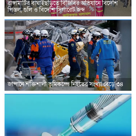
রাঙ্গামাটির বাঘাইছড়িতে বিজিবির অভিযানে বিদেশি
পিস্তল, গুলি ও বিদেশি সিগারেট জব্দ
জাপানে শক্তিশালী ভূমিকম্পে নিহতের সংখ্যা বেড়ে ৩৪