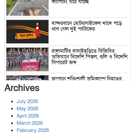
কার্পেটিং উঠে যাচ্ছে
বান্দরবানে মোটরসাইকেল খাদে পড়ে
প্রাণ গেল দুই পর্যটকের
রাঙ্গামাটির বাঘাইছড়িতে বিজিবির
অভিযানে বিদেশি পিস্তল, গুলি ও বিদেশি
সিগারেট জব্দ
জাপানে শক্তিশালী ভূমিকম্পে নিহতের
সংখ্যা বেড়ে ৩৪
Archives
July 2026
রাশিয়ায় ক্যানসারের ভ্যাকসিন রোগীর
May 2026
শরীরে কার্যকরভাবে কাজ করছে, দাবি
April 2026
বিজ্ঞানীর
March 2026
February 2026
কাপ্তাই প্রেস ক্লাবের সভাপতি মাহফুজ,