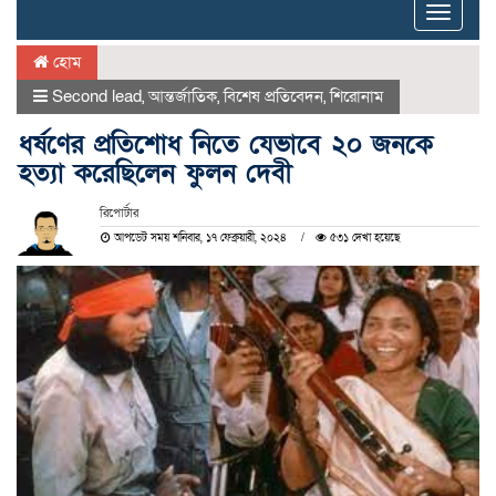
Toggle
naviga
হোম
Second lead
,
আন্তর্জাতিক
,
বিশেষ প্রতিবেদন
,
শিরোনাম
ধর্ষণের প্রতিশোধ নিতে যেভাবে ২০ জনকে
হত্যা করেছিলেন ফুলন দেবী
রিপোর্টার
আপডেট সময় শনিবার, ১৭ ফেব্রুয়ারী, ২০২৪
৫৩১ দেখা হয়েছে