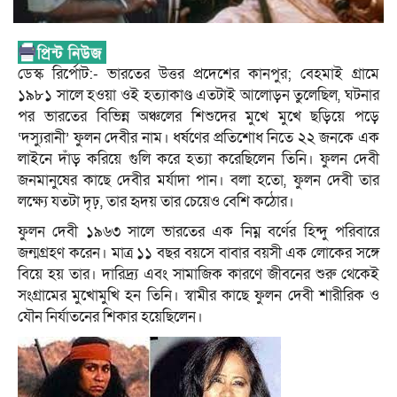
ডেস্ক রির্পোট:- ভারতের উত্তর প্রদেশের কানপুর; বেহমাই গ্রামে
১৯৮১ সালে হওয়া ওই হত্যাকাণ্ড এতটাই আলোড়ন তুলেছিল, ঘটনার
পর ভারতের বিভিন্ন অঞ্চলের শিশুদের মুখে মুখে ছড়িয়ে পড়ে
‘দস্যুরানী’ ফুলন দেবীর নাম। ধর্ষণের প্রতিশোধ নিতে ২২ জনকে এক
লাইনে দাঁড় করিয়ে গুলি করে হত্যা করেছিলেন তিনি। ফুলন দেবী
জনমানুষের কাছে দেবীর মর্যাদা পান। বলা হতো, ফুলন দেবী তার
লক্ষ্যে যতটা দৃঢ়, তার হৃদয় তার চেয়েও বেশি কঠোর।
ফুলন দেবী ১৯৬৩ সালে ভারতের এক নিম্ন বর্ণের হিন্দু পরিবারে
জন্মগ্রহণ করেন। মাত্র ১১ বছর বয়সে বাবার বয়সী এক লোকের সঙ্গে
বিয়ে হয় তার। দারিদ্র্য এবং সামাজিক কারণে জীবনের শুরু থেকেই
সংগ্রামের মুখোমুখি হন তিনি। স্বামীর কাছে ফুলন দেবী শারীরিক ও
যৌন নির্যাতনের শিকার হয়েছিলেন।