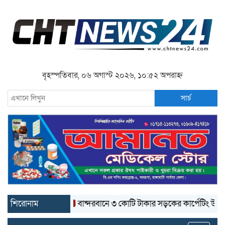
বৃহস্পতিবার, ০৬ অগাস্ট ২০২৬, ১০:৫২ অপরাহ্ন
সার্চ
শিরোনাম
বান্দরবানে ৩ কোটি টাকার সড়কের কার্পেটিং উঠে যাচ্ছে