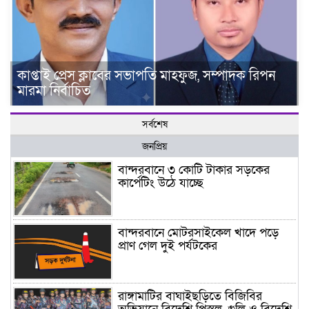
কাপ্তাই প্রেস ক্লাবের সভাপতি মাহফুজ, সম্পাদক রিপন
মারমা নির্বাচিত
সর্বশেষ
জনপ্রিয়
বান্দরবানে ৩ কোটি টাকার সড়কের
কার্পেটিং উঠে যাচ্ছে
বান্দরবানে মোটরসাইকেল খাদে পড়ে
প্রাণ গেল দুই পর্যটকের
রাঙ্গামাটির বাঘাইছড়িতে বিজিবির