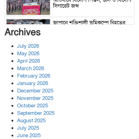
অভিযানে বিদেশি পিস্তল, গুলি ও বিদেশি
সিগারেট জব্দ
জাপানে শক্তিশালী ভূমিকম্পে নিহতের
সংখ্যা বেড়ে ৩৪
Archives
July 2026
রাশিয়ায় ক্যানসারের ভ্যাকসিন রোগীর
May 2026
শরীরে কার্যকরভাবে কাজ করছে, দাবি
April 2026
বিজ্ঞানীর
March 2026
February 2026
কাপ্তাই প্রেস ক্লাবের সভাপতি মাহফুজ,
January 2026
সম্পাদক রিপন মারমা নির্বাচিত
December 2025
November 2025
October 2025
মালয়েশিয়ার প্রধানমন্ত্রীকে চিঠি দেয়ার
September 2025
পর ফোন তারেক রহমানের,গ্যাস সঙ্কট
মোকাবিলায় সহায়তার আশ্বাস
August 2025
July 2025
June 2025
২২১ কোটি টাকা বেড়েছে রেলের আয়,