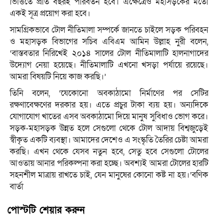
ভিত্তিতে প্রতি বছরই পরিবর্তন হবে। এক্ষেত্রেও মহাসড়কের মতো
একই সূত্র প্রয়োগ করা হবে।
সামগ্রিকভাবে টোল নীতিমালা সম্পর্কে জানতে চাইলে সড়ক পরিবহন
ও মহাসড়ক বিভাগের সচিব এবিএম আমিন উল্লাহ নুরী বলেন,
‘বাস্তবতার নিরিখেই ২০১৪ সালের টোল নীতিমালাটি হালনাগাদের
উদ্যোগ নেয়া হয়েছে। নীতিমালাটি এখনো খসড়া পর্যায়ে রয়েছে।
আমরা বিষয়টি নিয়ে কাজ করছি।’
তিনি বলেন, ‘‌যেকোনো অবকাঠামো নির্মাণের পর সেটির
রক্ষণাবেক্ষণের দরকার হয়। এতে প্রচুর টাকা ব্যয় হয়। অন্যদিকে
যোগাযোগ খাতের এসব অবকাঠামো দিয়ে মানুষ সুবিধাও ভোগ করে।
সড়ক-মহাসড়ক উন্নত হলে সেগুলো থেকে টোল আদায় বিশ্বজুড়েই
স্বীকৃত একটি ব্যবস্থা। আমাদের দেশেও এ সংস্কৃতি তৈরির চেষ্টা আমরা
করছি। এখন থেকে যেসব নতুন হবে, সেতু হবে সেগুলো টোলের
আওতায় আনার পরিকল্পনা করা হচ্ছে। অবশ্যই আমরা টোলের হারটি
সহনশীল মাত্রায় রাখতে চাই, যেন মানুষের কোনো কষ্ট না হয়।’বণিক
বার্তা
পোস্টটি শেয়ার করুন