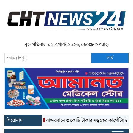
বৃহস্পতিবার, ০৬ অগাস্ট ২০২৬, ০৮:৩৮ অপরাহ্ন
সার্চ
শিরোনাম
বান্দরবানে ৩ কোটি টাকার সড়কের কার্পেটিং উঠে যাচ্ছে