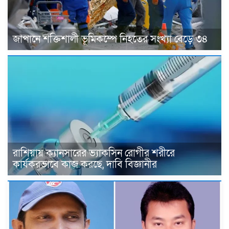
জাপানে শক্তিশালী ভূমিকম্পে নিহতের সংখ্যা বেড়ে ৩৪
রাশিয়ায় ক্যানসারের ভ্যাকসিন রোগীর শরীরে
কার্যকরভাবে কাজ করছে, দাবি বিজ্ঞানীর