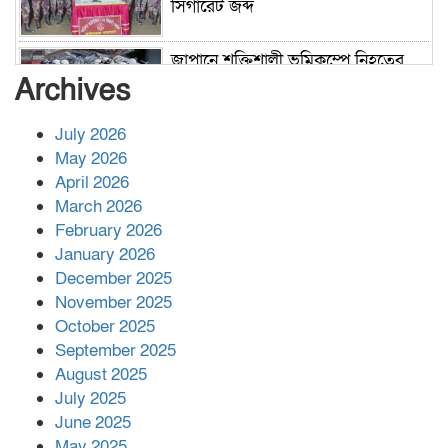
সিগারেট জব্দ
জাপানে শক্তিশালী ভূমিকম্পে নিহতের
সংখ্যা বেড়ে ৩৪
Archives
July 2026
রাশিয়ায় ক্যানসারের ভ্যাকসিন রোগীর
May 2026
শরীরে কার্যকরভাবে কাজ করছে, দাবি
April 2026
বিজ্ঞানীর
March 2026
February 2026
কাপ্তাই প্রেস ক্লাবের সভাপতি মাহফুজ,
January 2026
সম্পাদক রিপন মারমা নির্বাচিত
December 2025
November 2025
October 2025
মালয়েশিয়ার প্রধানমন্ত্রীকে চিঠি দেয়ার
September 2025
পর ফোন তারেক রহমানের,গ্যাস সঙ্কট
মোকাবিলায় সহায়তার আশ্বাস
August 2025
July 2025
June 2025
২২১ কোটি টাকা বেড়েছে রেলের আয়,
কীভাবে?
May 2025