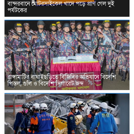
বান্দরবানে মোটরসাইকেল খাদে পড়ে প্রাণ গেল দুই
পর্যটকের
রাঙ্গামাটির বাঘাইছড়িতে বিজিবির অভিযানে বিদেশি
পিস্তল, গুলি ও বিদেশি সিগারেট জব্দ