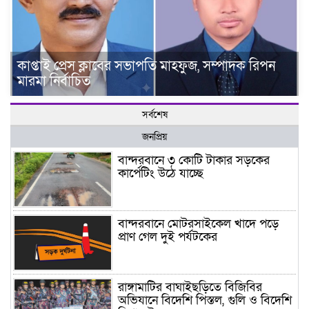
কাপ্তাই প্রেস ক্লাবের সভাপতি মাহফুজ, সম্পাদক রিপন
মারমা নির্বাচিত
সর্বশেষ
জনপ্রিয়
বান্দরবানে ৩ কোটি টাকার সড়কের
কার্পেটিং উঠে যাচ্ছে
বান্দরবানে মোটরসাইকেল খাদে পড়ে
প্রাণ গেল দুই পর্যটকের
রাঙ্গামাটির বাঘাইছড়িতে বিজিবির
অভিযানে বিদেশি পিস্তল, গুলি ও বিদেশি