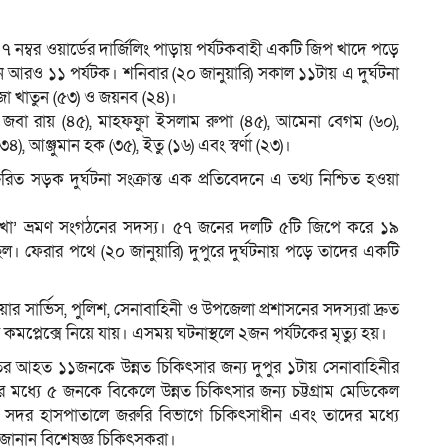
 নম্বর ওয়ার্ডের দার্জিলিং পাড়ায় পর্যটকবাহী একটি জিপ খাদে পড়ে
আরও ১১ পর্যটক। শনিবার (২০ জানুয়ারি) সকাল ১১টায় এ দুর্ঘটনা
ম
রোজা খাতুন (৫৩) ও জয়নব (২৪)।
জবা রায় (৪৫), মাহফফুা ইসলাম রুপা (৪৫), আমেনা বেগম (৬০),
), আঞ্জুমান হক (৩৫), ইতু (১৬) এবং স্বর্ণা (২৩)।
ক্ষরিত সড়ক দুর্ঘটনা সংক্রান্ত এক প্রতিবেদনে এ তথ্য নিশ্চিত হওয়া
ব দেখা’ ভ্রমণ সংগঠনের সদস্য। ৫৭ জনের দলটি ৫টি জিপে করে ১৯
েছিল। ফেরার পথে (২০ জানুয়ারি) দুপুরে দুর্ঘটনায় পড়ে তাদের একটি
য়ার সার্ভিস, পুলিশ, সেনাবাহিনী ও উপজেলা প্রশাসনের সদস্যরা দ্রুত
য কমপ্লেক্সে নিয়ে যায়। এসময় ঘটনাস্থলে ২জন পর্যটকের মৃত্যু হয়।
গুরুতর আহত ১১জনকে উন্নত চিকিৎসার জন্য দুপুর ১টায় সেনাবাহিনীর
ার মধ্যে ৫ জনকে বিকেলে উন্নত চিকিৎসার জন্য চট্টগ্রাম মেডিকেল
র হাসপাতালে জরুরি বিভাগে চিকিৎসাধীন এবং তাদের মধ্যে
জানান বিশেষজ্ঞ চিকিৎসকরা।