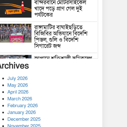
বান্দরবানে মোটরসাইকেল
খাদে পড়ে প্রাণ গেল দুই
পর্যটকের
রাঙ্গামাটির বাঘাইছড়িতে
বিজিবির অভিযানে বিদেশি
পিস্তল, গুলি ও বিদেশি
সিগারেট জব্দ
জাপানে শক্তিশালী ভূমিকম্পে
Archives
নিহতের সংখ্যা বেড়ে ৩৪
July 2026
রাশিয়ায় ক্যানসারের ভ্যাকসিন
May 2026
রোগীর শরীরে কার্যকরভাবে
April 2026
কাজ করছে, দাবি বিজ্ঞানীর
March 2026
February 2026
কাপ্তাই প্রেস ক্লাবের সভাপতি
মাহফুজ, সম্পাদক রিপন মারমা
January 2026
নির্বাচিত
December 2025
November 2025