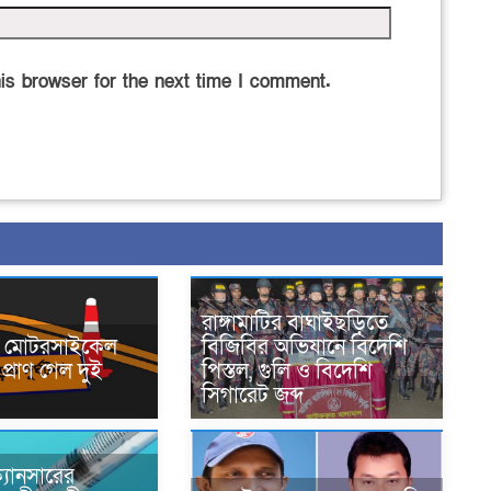
is browser for the next time I comment.
রাঙ্গামাটির বাঘাইছড়িতে
নে মোটরসাইকেল
বিজিবির অভিযানে বিদেশি
প্রাণ গেল দুই
পিস্তল, গুলি ও বিদেশি
সিগারেট জব্দ
্যানসারের