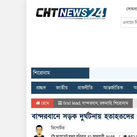
সোমবা
শিরোনাম
প্রচ্ছদ
জাতীয়
রাজনীতি
আন্তর্জাতিক
অর
হোম
first lead
,
বান্দরবান
,
রকমারি
,
শিরোনাম
বান্দরবানে সড়ক দুর্ঘটনায় হতাহতদের
রিপোর্টার
আপডেট সময় রবিবার, ২১ জানুয়ারী, ২০২৪
৪৫১ দ