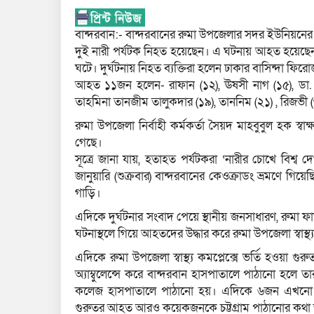
বান্দরবান:- বান্দরবানের রুমা উপজেলার সদর ইউনিয়নের ৭
দুই নারী পর্যটক নিহত হয়েছেন। এ ঘটনায় আহত হয়েছেন 
ঘটে। দুর্ঘটনায় নিহত ব্যক্তিরা হলেন ঢাকার বাসিন্দা ফি
আহত ১১জন হলেন- রাফান (১২), ঊষসী নাগ (১৫), ডা. 
তাহমিনা তানজীম তালুকদার (১৯), তাননিম (২১) , রিজভী (৩৪
রুমা উপজেলা নির্বাহী কর্মকর্তা সৈয়দ মাহবুবুল হক স্বা
গেছে।
সূত্রে জানা যায়, হতাহত পর্যটকরা ‘নারীর চোখে বিশ্
জানুয়ারি (শুক্রবার) বান্দরবানের কেওক্রাডং ভ্রমণে গিয়
গাড়ি।
এদিকে দুর্ঘটনার সংবাদ পেয়ে স্থানীয় জনসাধারণ, রুমা ফা
ঘটনাস্থলে গিয়ে আহতদের উদ্ধার করে রুমা উপজেলা স্বাস্থ্
এদিকে রুমা উপজেলা স্বাস্থ্য কমপ্লেক্সে ভর্তি হওয়া 
অ্যাম্বুলেন্সে করে বান্দরবান হাসপাতালে পাঠানো হলে ত
কলেজ হাসপাতালে পাঠানো হয়। এদিকে ৬জন এখনো সদ
গুরুতর আহত আরও কয়েকজনকে চট্টগ্রাম পাঠানোর কথা 