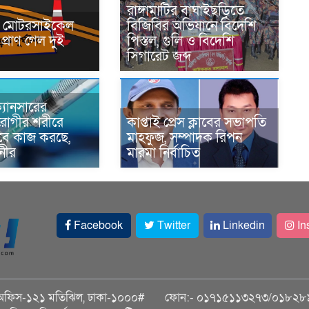
রাঙ্গামাটির বাঘাইছড়িতে
নে মোটরসাইকেল
বিজিবির অভিযানে বিদেশি
প্রাণ গেল দুই
পিস্তল, গুলি ও বিদেশি
সিগারেট জব্দ
্যানসারের
রোগীর শরীরে
কাপ্তাই প্রেস ক্লাবের সভাপতি
াবে কাজ করছে,
মাহফুজ, সম্পাদক রিপন
ানীর
মারমা নির্বাচিত
Facebook
Twitter
Linkedin
In
অফিস-১২১ মতিঝিল, ঢাকা-১০০০#
ফোন:- ০১৭১৫১১৩২৭৩/০১৮২৮