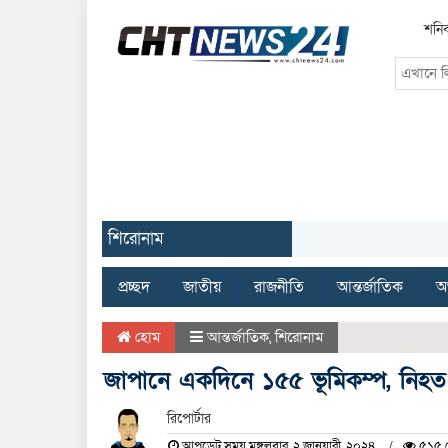
শনিব
শিরোনাম
প্রচ্ছদ
জাতীয়
রাজনীতি
আন্তর্জাতিক
অর
হোম
আন্তর্জাতিক
,
শিরোনাম
জাপানে একদিনে ১৫৫ ভূমিকম্প, নিহ
রিপোর্টার
আপডেট সময় মঙ্গলবার, ২ জানুয়ারী, ২০২৪
৫১৫ দ