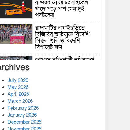
বান্দরবানে মোটরসাইকেল
খাদে পড়ে প্রাণ গেল দুই
পর্যটকের
রাঙ্গামাটির বাঘাইছড়িতে
বিজিবির অভিযানে বিদেশি
পিস্তল, গুলি ও বিদেশি
সিগারেট জব্দ
জাপানে শক্তিশালী ভূমিকম্পে
Archives
নিহতের সংখ্যা বেড়ে ৩৪
July 2026
রাশিয়ায় ক্যানসারের ভ্যাকসিন
May 2026
রোগীর শরীরে কার্যকরভাবে
April 2026
কাজ করছে, দাবি বিজ্ঞানীর
March 2026
February 2026
কাপ্তাই প্রেস ক্লাবের সভাপতি
মাহফুজ, সম্পাদক রিপন মারমা
January 2026
নির্বাচিত
December 2025
November 2025