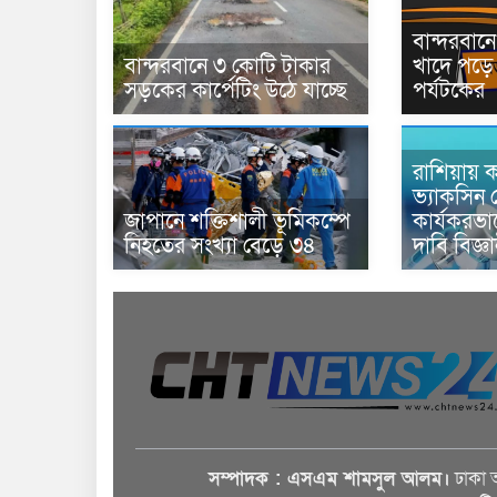
বান্দরবা
বান্দরবানে ৩ কোটি টাকার
খাদে পড়ে 
সড়কের কার্পেটিং উঠে যাচ্ছে
পর্যটকের
রাশিয়ায় ক
ভ্যাকসিন 
জাপানে শক্তিশালী ভূমিকম্পে
কার্যকরভ
নিহতের সংখ্যা বেড়ে ৩৪
দাবি বিজ্ঞ
সম্পাদক : এসএম শামসুল আলম।
ঢাকা 