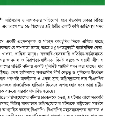
ব্যাপী অগ্নিসন্ত্রাস ও নাশকতার অভিযোগ এনে গতকাল ঢাকার বিভিন্ন
ম
ি। এর আগে গত ২৮ ডিসেম্বর এই চিঠির একটি কপি জাতিসংঘ সদর
নামে একটি প্রহসনমূলক ও সহিংস কারচুপির দিকে এগিয়ে যাচ্ছে
ঠপোষকতায় যে নাশকতা চলছে, তাতে শুধু গণতন্ত্রকামী রাজনৈতিক নেতা-
াওয়া, প্রান্তিক মানুষ। সরকারি-বেসরকারি প্রতিষ্ঠান-কাঠামোতে,
ণের জানমাল ও নিরাপত্তা-স্বাধীনতা বিনষ্ট করছে আওয়ামী লীগ ও
 প্রতিটি ঘটনায় একটি সুনির্দিষ্ট প্যাটার্ন লক্ষ্য করা যাচ্ছে। যার
যন্ত্র। শেখ হাসিনাসহ ক্ষমতাসীন শীর্ষ নেতৃত্ব ও পুলিশের ঊর্ধ্বতন
ি ঘটনার পরপরই অবলীলায় ও একই সুরে, অগ্নিসন্ত্রাসের দায় বিএনপির
জ্ঞকে রাজনৈতিক হাতিয়ার হিসেবে অপব্যবহার করে তারা রাষ্ট্রীয়
ক বক্তব্যে বারবার প্রমাণিত হয়েছে।
 বগিতে অগ্নিসংযোগের ঘটনায় চারজনকে হত্যা, এ ঘটনার আগে সরকারি
সহ বিভিন্ন যানবাহনে অগ্নিসংযোগের ঘটনাকে রাষ্ট্রযন্ত্রের সমর্থনে
িসেবে আখ্যায়িত করেছে বিএনপি। বিএনপির মহাসমাবেশকে বানচাল ও