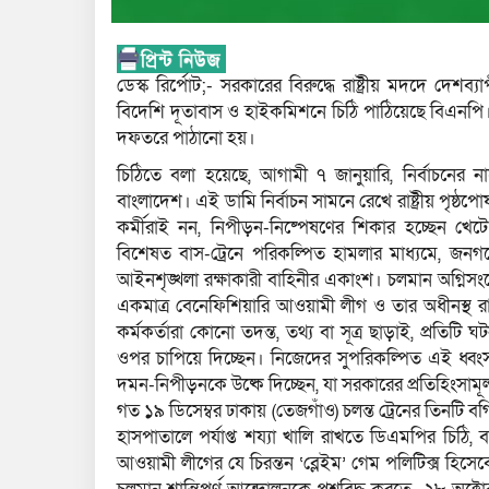
ডেস্ক রির্পোট;- সরকারের বিরুদ্ধে রাষ্ট্রীয় মদদে দেশ
বিদেশি দূতাবাস ও হাইকমিশনে চিঠি পাঠিয়েছে বিএনপ
দফতরে পাঠানো হয়।
চিঠিতে বলা হয়েছে, আগামী ৭ জানুয়ারি, নির্বাচনের 
বাংলাদেশ। এই ডামি নির্বাচন সামনে রেখে রাষ্ট্রীয় পৃষ্
কর্মীরাই নন, নিপীড়ন-নিষ্পেষণের শিকার হচ্ছেন খেটে খ
বিশেষত বাস-ট্রেনে পরিকল্পিত হামলার মাধ্যমে, জনগ
আইনশৃঙ্খলা রক্ষাকারী বাহিনীর একাংশ। চলমান অগ্নিসংযোগের
একমাত্র বেনেফিশিয়ারি আওয়ামী লীগ ও তার অধীনস্থ রাষ্ট্র
কর্মকর্তারা কোনো তদন্ত, তথ্য বা সূত্র ছাড়াই, প্রতিট
ওপর চাপিয়ে দিচ্ছেন। নিজেদের সুপরিকল্পিত এই ধ্বংসয
দমন-নিপীড়নকে উষ্কে দিচ্ছেন, যা সরকারের প্রতিহিংসামূল
গত ১৯ ডিসেম্বর ঢাকায় (তেজগাঁও) চলন্ত ট্রেনের তিনটি
হাসপাতালে পর্যাপ্ত শয্যা খালি রাখতে ডিএমপির চিঠি, বাস
আওয়ামী লীগের যে চিরন্তন ‘ব্লেইম’ গেম পলিটিক্স হ