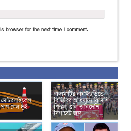
is browser for the next time I comment.
রাঙ্গামাটির বাঘাইছড়িতে
নে মোটরসাইকেল
বিজিবির অভিযানে বিদেশি
প্রাণ গেল দুই
পিস্তল, গুলি ও বিদেশি
সিগারেট জব্দ