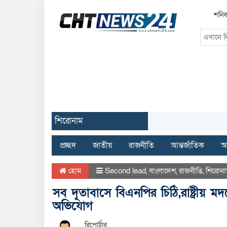
শনিব
শিরোনাম
প্রচ্ছদ
জাতীয়
রাজনীতি
আন্তর্জাতিক
অর
হোম
Second lead
,
বাংলাদেশ
,
রাজনীতি
,
শিরোনা
সব দূতাবাসে বিএনপির চিঠি,রাষ্ট্রীয় মদ
অভিযোগ
রিপোর্টার