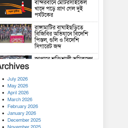
বান্দরবানে মোটরসাইকেল
খাদে পড়ে প্রাণ গেল দুই
পর্যটকের
রাঙ্গামাটির বাঘাইছড়িতে
বিজিবির অভিযানে বিদেশি
পিস্তল, গুলি ও বিদেশি
সিগারেট জব্দ
জাপানে শক্তিশালী ভূমিকম্পে
Archives
নিহতের সংখ্যা বেড়ে ৩৪
July 2026
রাশিয়ায় ক্যানসারের ভ্যাকসিন
May 2026
রোগীর শরীরে কার্যকরভাবে
April 2026
কাজ করছে, দাবি বিজ্ঞানীর
March 2026
February 2026
কাপ্তাই প্রেস ক্লাবের সভাপতি
মাহফুজ, সম্পাদক রিপন মারমা
January 2026
নির্বাচিত
December 2025
November 2025