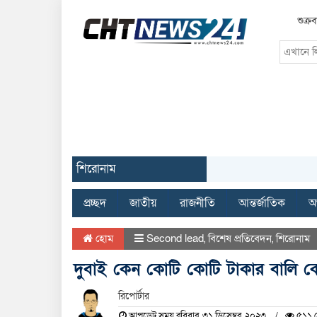
শুক্র
শিরোনাম
প্রচ্ছদ
জাতীয়
রাজনীতি
আন্তর্জাতিক
অর
হোম
Second lead
,
বিশেষ প্রতিবেদন
,
শিরোনাম
দুবাই কেন কোটি কোটি টাকার বালি ক
রিপোর্টার
আপডেট সময় রবিবার, ৩১ ডিসেম্বর, ২০২৩
৫১১ দ