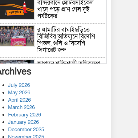
বান্দরবানে মোটরসাইকেল
খাদে পড়ে প্রাণ গেল দুই
পর্যটকের
রাঙ্গামাটির বাঘাইছড়িতে
বিজিবির অভিযানে বিদেশি
পিস্তল, গুলি ও বিদেশি
সিগারেট জব্দ
জাপানে শক্তিশালী ভূমিকম্পে
Archives
নিহতের সংখ্যা বেড়ে ৩৪
July 2026
রাশিয়ায় ক্যানসারের ভ্যাকসিন
May 2026
রোগীর শরীরে কার্যকরভাবে
April 2026
কাজ করছে, দাবি বিজ্ঞানীর
March 2026
February 2026
কাপ্তাই প্রেস ক্লাবের সভাপতি
মাহফুজ, সম্পাদক রিপন মারমা
January 2026
নির্বাচিত
December 2025
November 2025