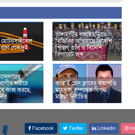
রাঙ্গামাটির বাঘাইছড়িতে
নে মোটরসাইকেল
বিজিবির অভিযানে বিদেশি
প্রাণ গেল দুই
পিস্তল, গুলি ও বিদেশি
সিগারেট জব্দ
্যানসারের
রোগীর শরীরে
কাপ্তাই প্রেস ক্লাবের সভাপতি
াবে কাজ করছে,
মাহফুজ, সম্পাদক রিপন
ানীর
মারমা নির্বাচিত
Facebook
Twitter
Linkedin
In