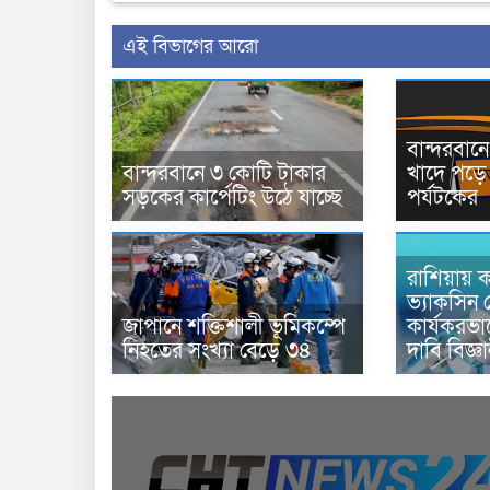
এই বিভাগের আরো
বান্দরবা
বান্দরবানে ৩ কোটি টাকার
খাদে পড়ে 
সড়কের কার্পেটিং উঠে যাচ্ছে
পর্যটকের
রাশিয়ায় ক
ভ্যাকসিন 
জাপানে শক্তিশালী ভূমিকম্পে
কার্যকরভ
নিহতের সংখ্যা বেড়ে ৩৪
দাবি বিজ্ঞ