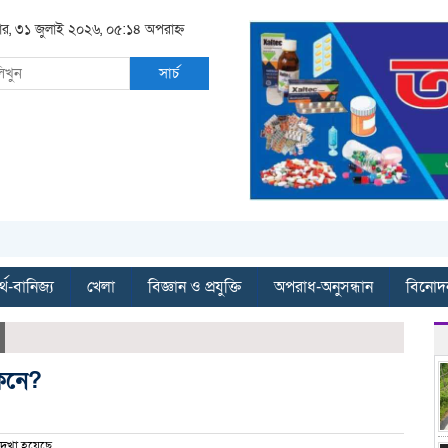
বার, ৩১ জুলাই ২০২৬, ০৫:১৪ অপরাহ্ন
সার্চ
্থ-বানিজ্য
খেলা
বিজ্ঞান ও প্রযুক্তি
অপরাধ-অনুসন্ধান
বিনোদ
েনে?
েখা হয়েছে