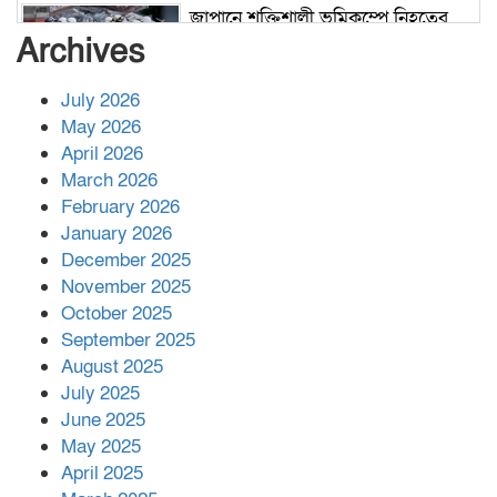
জাপানে শক্তিশালী ভূমিকম্পে নিহতের
সংখ্যা বেড়ে ৩৪
Archives
July 2026
রাশিয়ায় ক্যানসারের ভ্যাকসিন রোগীর
May 2026
শরীরে কার্যকরভাবে কাজ করছে, দাবি
April 2026
বিজ্ঞানীর
March 2026
February 2026
কাপ্তাই প্রেস ক্লাবের সভাপতি মাহফুজ,
January 2026
সম্পাদক রিপন মারমা নির্বাচিত
December 2025
November 2025
October 2025
মালয়েশিয়ার প্রধানমন্ত্রীকে চিঠি দেয়ার
September 2025
পর ফোন তারেক রহমানের,গ্যাস সঙ্কট
মোকাবিলায় সহায়তার আশ্বাস
August 2025
July 2025
June 2025
২২১ কোটি টাকা বেড়েছে রেলের আয়,
কীভাবে?
May 2025
April 2025