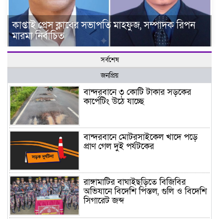
কাপ্তাই প্রেস ক্লাবের সভাপতি মাহফুজ, সম্পাদক রিপন
মারমা নির্বাচিত
সর্বশেষ
জনপ্রিয়
বান্দরবানে ৩ কোটি টাকার সড়কের
কার্পেটিং উঠে যাচ্ছে
বান্দরবানে মোটরসাইকেল খাদে পড়ে
প্রাণ গেল দুই পর্যটকের
রাঙ্গামাটির বাঘাইছড়িতে বিজিবির
অভিযানে বিদেশি পিস্তল, গুলি ও বিদেশি
সিগারেট জব্দ