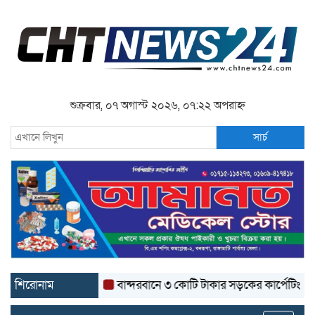
শুক্রবার, ০৭ অগাস্ট ২০২৬, ০৭:২২ অপরাহ্ন
সার্চ
শিরোনাম
বান্দরবানে ৩ কোটি টাকার সড়কের কার্পেটিং উঠে যাচ্ছ