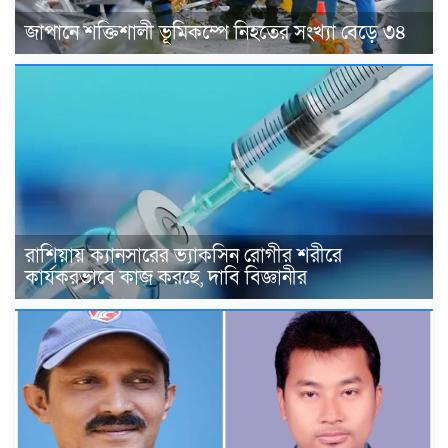
জাপানে শক্তিশালী ভূমিকম্পে নিহতের সংখ্যা বেড়ে ৩৪
রাশিয়ায় ক্যানসারের ভ্যাকসিন রোগীর শরীরে
কার্যকরভাবে কাজ করছে, দাবি বিজ্ঞানীর