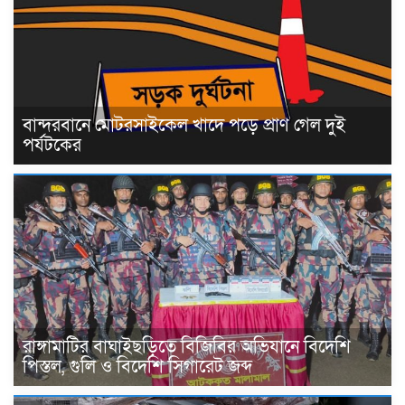
বান্দরবানে মোটরসাইকেল খাদে পড়ে প্রাণ গেল দুই
পর্যটকের
রাঙ্গামাটির বাঘাইছড়িতে বিজিবির অভিযানে বিদেশি
পিস্তল, গুলি ও বিদেশি সিগারেট জব্দ