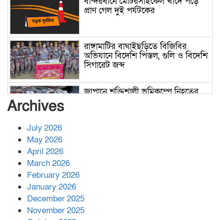
বান্দরবানে মোটরসাইকেল খাদে পড়ে
প্রাণ গেল দুই পর্যটকের
রাঙ্গামাটির বাঘাইছড়িতে বিজিবির
অভিযানে বিদেশি পিস্তল, গুলি ও বিদেশি
সিগারেট জব্দ
জাপানে শক্তিশালী ভূমিকম্পে নিহতের
সংখ্যা বেড়ে ৩৪
Archives
July 2026
রাশিয়ায় ক্যানসারের ভ্যাকসিন রোগীর
May 2026
শরীরে কার্যকরভাবে কাজ করছে, দাবি
April 2026
বিজ্ঞানীর
March 2026
February 2026
কাপ্তাই প্রেস ক্লাবের সভাপতি মাহফুজ,
January 2026
সম্পাদক রিপন মারমা নির্বাচিত
December 2025
November 2025