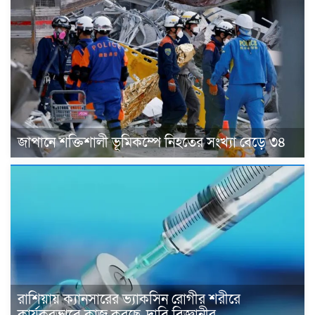
জাপানে শক্তিশালী ভূমিকম্পে নিহতের সংখ্যা বেড়ে ৩৪
রাশিয়ায় ক্যানসারের ভ্যাকসিন রোগীর শরীরে
কার্যকরভাবে কাজ করছে, দাবি বিজ্ঞানীর