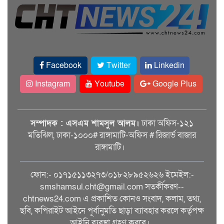
Facebook
Twitter
Linkedin
Instagram
Youtube
Google Plus
সম্পাদক : এসএম শামসুল আলম।
ঢাকা অফিস-১২১
মতিঝিল, ঢাকা-১০০০# রাঙ্গামাটি-অফিস # রিজার্ভ বাজার
রাঙ্গামাটি।
ফোন:- ০১৭১৫১১৩২৭৩/০১৮২৮৯৫২৬২৬ ইমেইল:-
smshamsul.cht@gmail.com সতর্কীকরণ--
chtnews24.com এ প্রকাশিত কোনও সংবাদ, কলাম, তথ্য,
ছবি, কপিরাইট আইনে পূর্বানুমতি ছাড়া ব্যাবহার করলে কর্তৃপক্ষ
আইনি ব্যবস্থা গ্রহণ করবে।