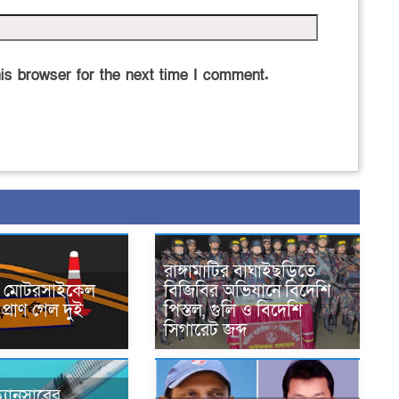
is browser for the next time I comment.
রাঙ্গামাটির বাঘাইছড়িতে
নে মোটরসাইকেল
বিজিবির অভিযানে বিদেশি
প্রাণ গেল দুই
পিস্তল, গুলি ও বিদেশি
সিগারেট জব্দ
্যানসারের