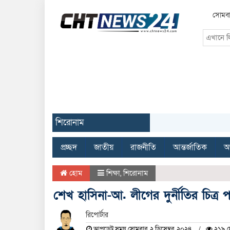
সোমবা
শিরোনাম
প্রচ্ছদ
জাতীয়
রাজনীতি
আন্তর্জাতিক
অর
হোম
শিক্ষা
,
শিরোনাম
শেখ হাসিনা-আ. লীগের দুর্নীতির চিত্
রিপোর্টার
আপডেট সময় সোমবার, ২ ডিসেম্বর, ২০২৪
২১৯ দ