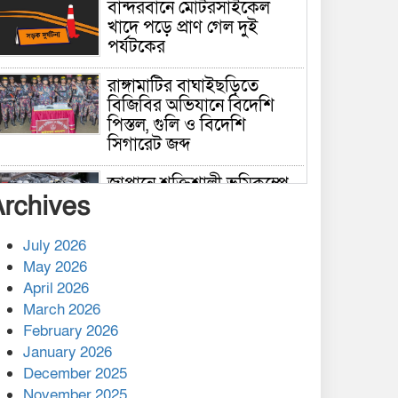
বান্দরবানে মোটরসাইকেল
খাদে পড়ে প্রাণ গেল দুই
পর্যটকের
রাঙ্গামাটির বাঘাইছড়িতে
বিজিবির অভিযানে বিদেশি
পিস্তল, গুলি ও বিদেশি
সিগারেট জব্দ
জাপানে শক্তিশালী ভূমিকম্পে
Archives
নিহতের সংখ্যা বেড়ে ৩৪
July 2026
রাশিয়ায় ক্যানসারের ভ্যাকসিন
May 2026
রোগীর শরীরে কার্যকরভাবে
April 2026
কাজ করছে, দাবি বিজ্ঞানীর
March 2026
February 2026
কাপ্তাই প্রেস ক্লাবের সভাপতি
মাহফুজ, সম্পাদক রিপন মারমা
January 2026
নির্বাচিত
December 2025
November 2025