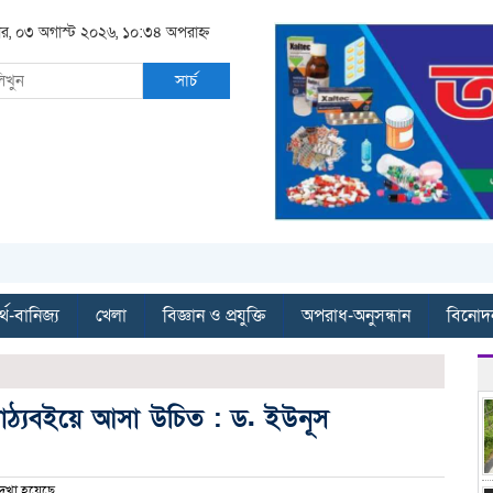
র, ০৩ অগাস্ট ২০২৬, ১০:৩৪ অপরাহ্ন
সার্চ
্থ-বানিজ্য
খেলা
বিজ্ঞান ও প্রযুক্তি
অপরাধ-অনুসন্ধান
বিনোদ
র পাঠ্যবইয়ে আসা উচিত : ড. ইউনূস
েখা হয়েছে