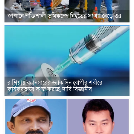
জাপানে শক্তিশালী ভূমিকম্পে নিহতের সংখ্যা বেড়ে ৩৪
রাশিয়ায় ক্যানসারের ভ্যাকসিন রোগীর শরীরে
কার্যকরভাবে কাজ করছে, দাবি বিজ্ঞানীর