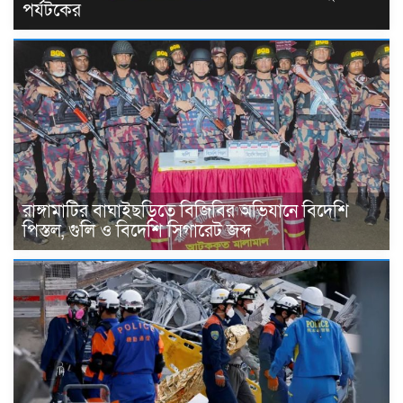
পর্যটকের
রাঙ্গামাটির বাঘাইছড়িতে বিজিবির অভিযানে বিদেশি
পিস্তল, গুলি ও বিদেশি সিগারেট জব্দ