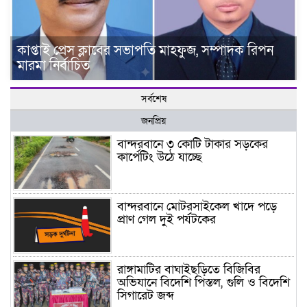
কাপ্তাই প্রেস ক্লাবের সভাপতি মাহফুজ, সম্পাদক রিপন
মারমা নির্বাচিত
সর্বশেষ
জনপ্রিয়
বান্দরবানে ৩ কোটি টাকার সড়কের
কার্পেটিং উঠে যাচ্ছে
বান্দরবানে মোটরসাইকেল খাদে পড়ে
প্রাণ গেল দুই পর্যটকের
রাঙ্গামাটির বাঘাইছড়িতে বিজিবির
অভিযানে বিদেশি পিস্তল, গুলি ও বিদেশি
সিগারেট জব্দ