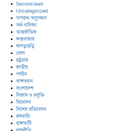
Second lead
Uncategorized
অপরাধ-অনুসন্ধান
অর্থ-বানিজ্য
আন্তর্জাতিক
কক্সবাজার
খাগড়াছড়ি
খেলা
চট্রগ্রাম
জাতীয়
পর্যটন
বান্দরবান
বাংলাদেশ
বিজ্ঞান ও প্রযুক্তি
বিনোদন
বিশেষ প্রতিবেদন
রকমারি
রাঙ্গামাটি
রাজনীতি