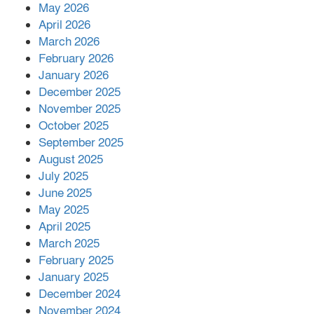
রাশিয়ায় ক্যানসারের ভ্যাকসিন রোগীর
May 2026
শরীরে কার্যকরভাবে কাজ করছে, দাবি
April 2026
বিজ্ঞানীর
March 2026
February 2026
কাপ্তাই প্রেস ক্লাবের সভাপতি মাহফুজ,
January 2026
সম্পাদক রিপন মারমা নির্বাচিত
December 2025
November 2025
October 2025
মালয়েশিয়ার প্রধানমন্ত্রীকে চিঠি দেয়ার
September 2025
পর ফোন তারেক রহমানের,গ্যাস সঙ্কট
মোকাবিলায় সহায়তার আশ্বাস
August 2025
July 2025
June 2025
২২১ কোটি টাকা বেড়েছে রেলের আয়,
কীভাবে?
May 2025
April 2025
March 2025
এক বিলিয়ন ডলার বিনিয়োগ হবে
February 2025
আনোয়ারায়
January 2025
December 2024
November 2024