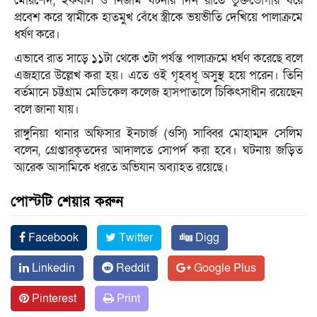
মোরশেদ, ইকবাল ও নিজাম ঘটনার দিন রাতে ভুক্তভোগীর ঘরে
প্রবেশ করে স্বামীকে হাতমুখ বেঁধে স্ত্রীকে ভয়ভীতি দেখিয়ে পালাক্রমে
ধর্ষণ করে।
এভাবে রাত সাড়ে ১১টা থেকে ৩টা পর্যন্ত পালাক্রমে ধর্ষণ করেছে বলে
এজহারে উল্লেখ করা হয়। এতে ওই গৃহবধূ অসুস্থ হয়ে পরেন। তিনি
বর্তমানে চট্টগ্রাম মেডিকেল কলেজ হাসপাতালে চিকিৎসাধীন রয়েছেন
বলে জানা যায়।
রাঙ্গুনিয়া থানার অফিসার ইনচার্জ (ওসি) সাব্বির মোহাম্মদ সেলিম
বলেন, গ্রেপ্তারকৃতদের আদালতে সোপর্দ করা হবে। ঘটনায় জড়িত
আরেক আসামিকে ধরতে অভিযান অব্যাহত রয়েছে।
পোস্টটি শেয়ার করুন
Facebook
Twitter
Digg
Linkedin
Reddit
Google Plus
Pinterest
Print