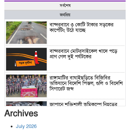
সর্বশেষ
জনপ্রিয়
বান্দরবানে ৩ কোটি টাকার সড়কের
কার্পেটিং উঠে যাচ্ছে
বান্দরবানে মোটরসাইকেল খাদে পড়ে
প্রাণ গেল দুই পর্যটকের
রাঙ্গামাটির বাঘাইছড়িতে বিজিবির
অভিযানে বিদেশি পিস্তল, গুলি ও বিদেশি
সিগারেট জব্দ
জাপানে শক্তিশালী ভূমিকম্পে নিহতের
সংখ্যা বেড়ে ৩৪
Archives
July 2026