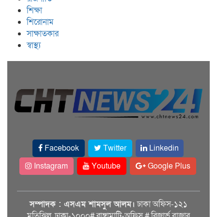
শিক্ষা
শিরোনাম
সাক্ষাতকার
স্বাস্থ্য
Facebook
Twitter
Linkedin
Instagram
Youtube
Google Plus
সম্পাদক : এসএম শামসুল আলম।
ঢাকা অফিস-১২১
মতিঝিল, ঢাকা-১০০০# রাঙ্গামাটি-অফিস # রিজার্ভ বাজার