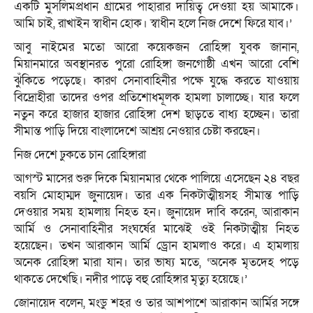
একটি মুসলিমপ্রধান গ্রামের পাহারার দায়িত্ব দেওয়া হয় আমাকে।
আমি চাই, রাখাইন স্বাধীন হোক। স্বাধীন হলে নিজ দেশে ফিরে যাব।’
আবু নাইমের মতো আরো কয়েকজন রোহিঙ্গা যুবক জানান,
মিয়ানমারে অবস্থানরত পুরো রোহিঙ্গা জনগোষ্ঠী এখন আরো বেশি
ঝুঁকিতে পড়েছে। কারণ সেনাবাহিনীর পক্ষে যুদ্ধে করতে যাওয়ায়
বিদ্রোহীরা তাদের ওপর প্রতিশোধমূলক হামলা চালাচ্ছে। যার ফলে
নতুন করে হাজার হাজার রোহিঙ্গা দেশ ছাড়তে বাধ্য হচ্ছেন। তারা
সীমান্ত পাড়ি দিয়ে বাংলাদেশে আশ্রয় নেওয়ার চেষ্টা করছেন।
নিজ দেশে ঢুকতে চান রোহিঙ্গারা
আগস্ট মাসের শুরু দিকে মিয়ানমার থেকে পালিয়ে এসেছেন ২৪ বছর
বয়সি মোহাম্মদ জুনায়েদ। তার এক নিকটাত্মীয়সহ সীমান্ত পাড়ি
দেওয়ার সময় হামলায় নিহত হন। জুনায়েদ দাবি করেন, আরাকান
আর্মি ও সেনাবাহিনীর সংঘর্ষের মাঝেই ওই নিকটাত্মীয় নিহত
হয়েছেন। তখন আরাকান আর্মি ড্রোন হামলাও করে। এ হামলায়
অনেক রোহিঙ্গা মারা যান। তার ভাষ্য মতে, ‘অনেক মৃতদেহ পড়ে
থাকতে দেখেছি। নদীর পাড়ে বহু রোহিঙ্গার মৃত্যু হয়েছে।’
জোনায়েদ বলেন, মংডু শহর ও তার আশপাশে আরাকান আর্মির সঙ্গে