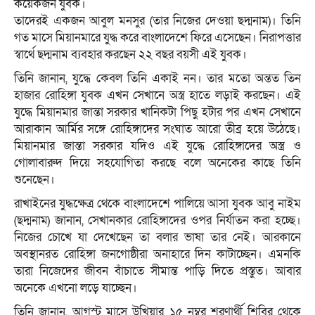
কয়েকজন যুবক।
তাদেরই একজন আবুল মনসুর (তার নিজের দেওয়া ছদ্মনাম)। তিনি
গত মাসে মিয়ানমারে যুদ্ধ করে বাংলাদেশে ফিরে এসেছেন। নিরাপত্তার
স্বার্থে ছদ্মনাম ব্যবহার করছেন ২২ বছর বয়সী এই যুবক।
তিনি জানান, যুদ্ধে কেবল তিনি একাই নন। তার মতো অন্তত তিন
হাজার রোহিঙ্গা যুবক এখন সেখানে অস্ত্র হাতে লড়াই করছেন। এই
যুদ্ধে মিয়ানমার জান্তা সরকার খানিকটা পিছু হটার পর এখন সেখানে
আরাকান আর্মির সঙ্গে রোহিঙ্গাদের সংঘাত আরো তীব্র হয়ে উঠেছে।
মিয়ানমার জান্তা সরকার যদিও এই যুদ্ধে রোহিঙ্গাদের অস্ত্র ও
গোলাবারুদ দিয়ে সহযোগিতা করছে বলে অনেকের কাছে তিনি
শুনেছেন।
রাখাইনের যুদ্ধক্ষেত্র থেকে বাংলাদেশে পালিয়ে আসা যুবক আবু নাইম
(ছদ্মনাম) জানান, সেখানকার রোহিঙ্গাদের ওপর নির্যাতন করা হচ্ছে।
নিজের চোখে যা দেখেছেন তা বলার ভাষা তার নেই। আরকানে
অবস্থানরত রোহিঙ্গা জনগোষ্ঠীরা অনাহারে দিন কাটাচ্ছেন। এমনকি
তারা নিজেদের জীবন বাঁচাতে সীমান্ত পাড়ি দিতে প্রস্তুত। আবার
অনেকে এখনো লড়ে যাচ্ছেন।
তিনি জানান, আগস্ট মাসে উখিয়ার ১৫ নম্বর শরণার্থী শিবির থেকে