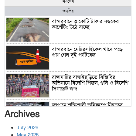
সর্বশেষ
জনপ্রিয়
বান্দরবানে ৩ কোটি টাকার সড়কের
কার্পেটিং উঠে যাচ্ছে
বান্দরবানে মোটরসাইকেল খাদে পড়ে
প্রাণ গেল দুই পর্যটকের
রাঙ্গামাটির বাঘাইছড়িতে বিজিবির
অভিযানে বিদেশি পিস্তল, গুলি ও বিদেশি
সিগারেট জব্দ
জাপানে শক্তিশালী ভূমিকম্পে নিহতের
সংখ্যা বেড়ে ৩৪
Archives
July 2026
রাশিয়ায় ক্যানসারের ভ্যাকসিন রোগীর
May 2026