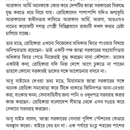
আরাকান আর্মি অনেককে জোর করে দেশটির জান্তা সরকারের বিরুদ্ধে
যুদ্ধ করতে ধরে নিয়ে যায়। রোহিঙ্গাদের পাশাপাশি যদিও জন্মভূমি
আরাকানের স্বাধীনতার দাবিতে আরাকান আর্মি, আরসা, আরএসও
নামের কয়েকটি সশস্ত্র গোষ্ঠী বিছিন্নভাবে রাজ্যটি দখল করার চেষ্টা
চালিয়ে যাচ্ছে।
তার মতে, রোহিঙ্গারা এখনো নিজেদের অধিকার ফিরে পাওয়ার বিষয়ে
অনিশ্চয়তায় রয়েছেন। তাই একটি পক্ষ জান্তা সরকারের সহযোগিতায়
অধিকার ফিরে পেতে নিজেরাই যুদ্ধ করছেন নানা কৌশলে। তাদের
একটাই কথা, রোহিঙ্গারা যদি নিজ দেশে আগে ঢুকতে না পারেন
তাহলে কোনো সরকারই তাদের সঙ্গে আলোচনায় বসবে না।
আবু নাইমের দেওয়া তথ্য মতে, মিয়ানমার জান্তা সরকারের সঙ্গে
অনেক রোহিঙ্গা সমঝোতা করে টিকে থাকতে জিনিসপত্র আনা-নেওয়া
করা, বাংকার খনন, সেনাবাহিনীর জন্য পানি ও ওষুধপত্র সরবরাহ করার
কাজ করছেন। রোহিঙ্গারা বাংলাদেশ সীমান্ত থেকে এসব সংগ্রহ করে
সেখানে সরবরাহ করছেন।
আবু নাইম বলেন, ‘জান্তা সরকারের সেনারা পুলিশ স্টেশনের ভেতরে
অবস্থান করেন। বাইরে বের হন না। এক পর্যায়ে মংডু শহরের পাশের