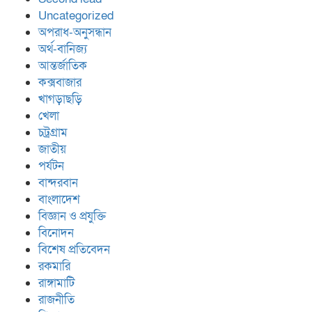
Uncategorized
অপরাধ-অনুসন্ধান
অর্থ-বানিজ্য
আন্তর্জাতিক
কক্সবাজার
খাগড়াছড়ি
খেলা
চট্রগ্রাম
জাতীয়
পর্যটন
বান্দরবান
বাংলাদেশ
বিজ্ঞান ও প্রযুক্তি
বিনোদন
বিশেষ প্রতিবেদন
রকমারি
রাঙ্গামাটি
রাজনীতি