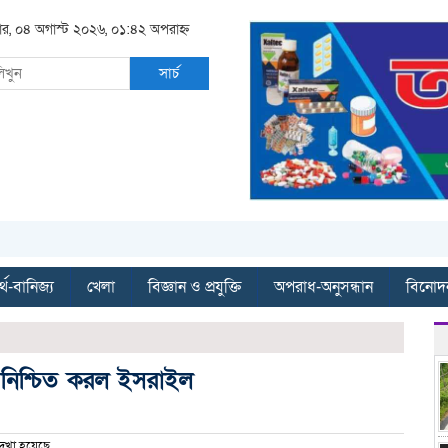
বার, ০৪ অগাস্ট ২০২৬, ০১:৪২ অপরাহ্ন
সার্চ
্থ-বানিজ্য
খেলা
বিজ্ঞান ও প্রযুক্তি
অপরাধ-অনুসন্ধান
বিনোদ
থা নিশ্চিত করল ইসরাইল
েখা হয়েছে