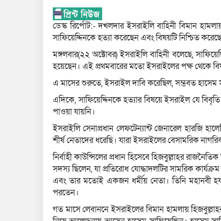
ডেস্ক রির্পোট:- দখলদার ইসরাইলি বাহিনী বিমান হামলায় ন
সাফিয়েদ্দিনকে হত্যা করেছেন এবং বিষয়টি নিশ্চিত করেছ
মঙ্গলবার(২২ অক্টোবর) ইসরাইলি বাহিনী বলেছে, সাফিয়
হয়েছেন। এই প্রথমবারের মতো ইসরাইলের পক্ষ থেকে বিষ
এ মাসের শুরুতে, ইসরাইল দাবি করেছিল, সম্ভবত হাসেম সা
এদিকে, সাফিয়েদ্দিনকে হত্যার বিষয়ে ইসরাইল যে বিবৃতি দ
পাওয়া যায়নি।
ইসরাইলি সেনাপ্রধান লেফটেন্যান্ট জেনারেল হারজি হালে
শীর্ষ নেতাদের ধরেছি। যারা ইসরাইলের বেসামরিক নাগর
নির্বাহী কাউন্সিলের প্রধান হিসেবে হিজবুল্লাহর রাজনৈতিক
সদস্য ছিলেন, যা প্রতিরোধ যোদ্ধাদলটির সামরিক কার্যক্র
এবং তার মতোই একজন ধর্মীয় নেতা। তিনি মহানবী হয
পরতেন।
গত মাসে লেবাননে ইসরাইলের বিমান হামলায় হিজবুল্লাহর প্