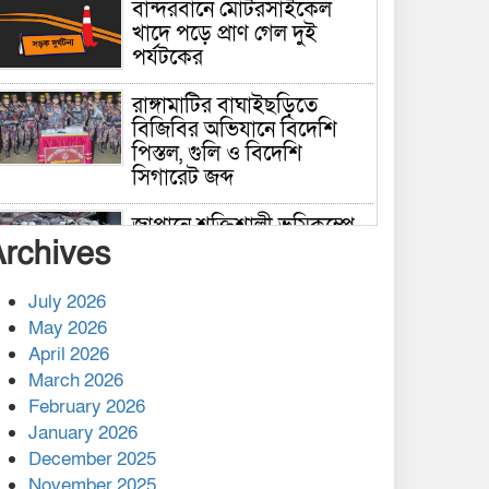
বান্দরবানে মোটরসাইকেল
খাদে পড়ে প্রাণ গেল দুই
পর্যটকের
রাঙ্গামাটির বাঘাইছড়িতে
বিজিবির অভিযানে বিদেশি
পিস্তল, গুলি ও বিদেশি
সিগারেট জব্দ
জাপানে শক্তিশালী ভূমিকম্পে
Archives
নিহতের সংখ্যা বেড়ে ৩৪
July 2026
রাশিয়ায় ক্যানসারের ভ্যাকসিন
May 2026
রোগীর শরীরে কার্যকরভাবে
April 2026
কাজ করছে, দাবি বিজ্ঞানীর
March 2026
February 2026
কাপ্তাই প্রেস ক্লাবের সভাপতি
মাহফুজ, সম্পাদক রিপন মারমা
January 2026
নির্বাচিত
December 2025
November 2025