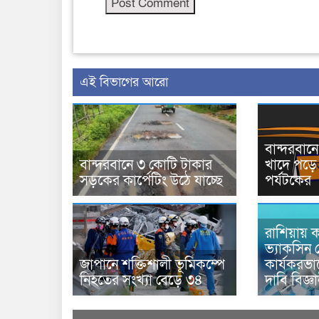
এই বিভাগের আরো
বান্দরবা
বান্দরবানে ৩ কোটি টাকার
খাদে পড়ে 
সড়কের কার্পেটিং উঠে যাচ্ছে
পর্যটকের
রাশিয়ায় ক
ভ্যাকসিন 
জাপানে শক্তিশালী ভূমিকম্পে
কার্যকরভ
নিহতের সংখ্যা বেড়ে ৩৪
দাবি বিজ্ঞ