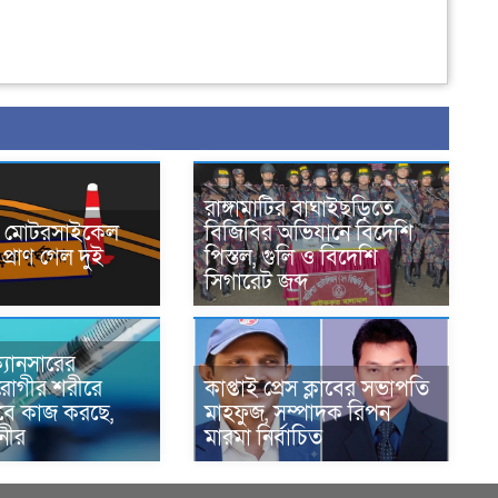
রাঙ্গামাটির বাঘাইছড়িতে
নে মোটরসাইকেল
বিজিবির অভিযানে বিদেশি
প্রাণ গেল দুই
পিস্তল, গুলি ও বিদেশি
সিগারেট জব্দ
্যানসারের
রোগীর শরীরে
কাপ্তাই প্রেস ক্লাবের সভাপতি
াবে কাজ করছে,
মাহফুজ, সম্পাদক রিপন
ানীর
মারমা নির্বাচিত