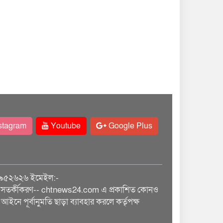
stagram
Youtube
Google Plus
৯৫২৬২৬ ইমেইল:-
তর্কীকরণ-- chtnews24.com এ প্রকাশিত কোনও
আইনে পূর্বানুমতি ছাড়া ব্যাবহার করলে কর্তৃপক্ষ