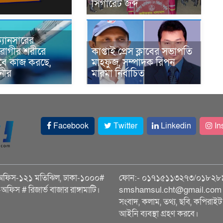
সিগারেট জব্দ
্যানসারের
রোগীর শরীরে
কাপ্তাই প্রেস ক্লাবের সভাপতি
াবে কাজ করছে,
মাহফুজ, সম্পাদক রিপন
ানীর
মারমা নির্বাচিত
Facebook
Twitter
Linkedin
In
অফিস-১২১ মতিঝিল, ঢাকা-১০০০#
ফোন:- ০১৭১৫১১৩২৭৩/০১৮২৮
ি-অফিস # রিজার্ভ বাজার রাঙ্গামাটি।
smshamsul.cht@gmail.com স
সংবাদ, কলাম, তথ্য, ছবি, কপিরাইট 
আইনি ব্যবস্থা গ্রহণ করবে।