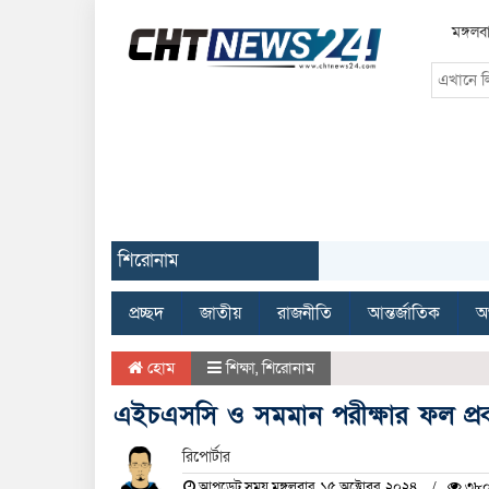
মঙ্গল
শিরোনাম
প্রচ্ছদ
জাতীয়
রাজনীতি
আন্তর্জাতিক
অর
হোম
শিক্ষা
,
শিরোনাম
এইচএসসি ও সমমান পরীক্ষার ফল প্রকা
রিপোর্টার
আপডেট সময় মঙ্গলবার, ১৫ অক্টোবর, ২০২৪
৩৮০ 