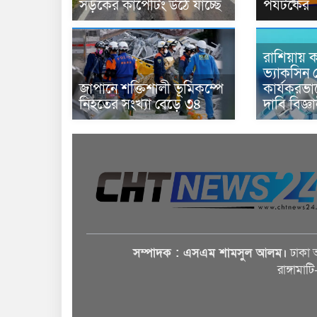
সড়কের কার্পেটিং উঠে যাচ্ছে
পর্যটকের
রাশিয়ায় ক
ভ্যাকসিন 
জাপানে শক্তিশালী ভূমিকম্পে
কার্যকরভ
নিহতের সংখ্যা বেড়ে ৩৪
দাবি বিজ্ঞ
সম্পাদক : এসএম শামসুল আলম।
ঢাকা 
রাঙ্গামাট