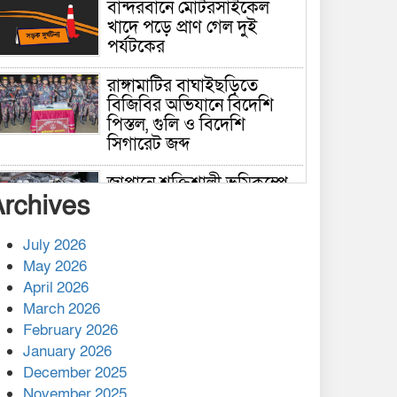
বান্দরবানে মোটরসাইকেল
খাদে পড়ে প্রাণ গেল দুই
পর্যটকের
রাঙ্গামাটির বাঘাইছড়িতে
বিজিবির অভিযানে বিদেশি
পিস্তল, গুলি ও বিদেশি
সিগারেট জব্দ
জাপানে শক্তিশালী ভূমিকম্পে
Archives
নিহতের সংখ্যা বেড়ে ৩৪
July 2026
রাশিয়ায় ক্যানসারের ভ্যাকসিন
May 2026
রোগীর শরীরে কার্যকরভাবে
April 2026
কাজ করছে, দাবি বিজ্ঞানীর
March 2026
February 2026
কাপ্তাই প্রেস ক্লাবের সভাপতি
মাহফুজ, সম্পাদক রিপন মারমা
January 2026
নির্বাচিত
December 2025
November 2025