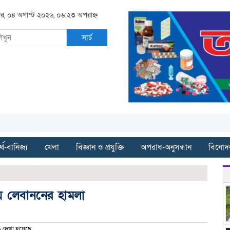
বার, ০৪ অগাস্ট ২০২৬, ০৬:২৩ অপরাহ্ন
সার্চ
্থ-বানিজ্য
খেলা
বিজ্ঞান ও প্রযুক্তি
অপরাধ-অনুসন্ধান
বিনোদ
 লেবাননের হামলা
দেখা হয়েছে