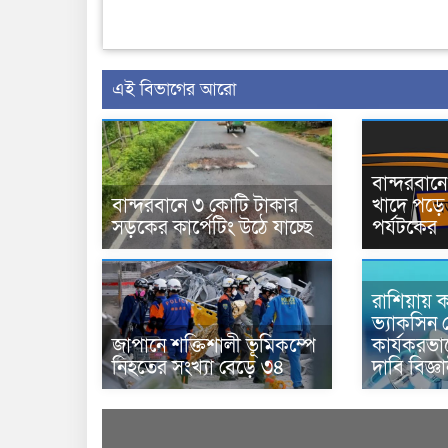
এই বিভাগের আরো
বান্দরবা
বান্দরবানে ৩ কোটি টাকার
খাদে পড়ে 
সড়কের কার্পেটিং উঠে যাচ্ছে
পর্যটকের
রাশিয়ায় ক
ভ্যাকসিন 
জাপানে শক্তিশালী ভূমিকম্পে
কার্যকরভ
নিহতের সংখ্যা বেড়ে ৩৪
দাবি বিজ্ঞ