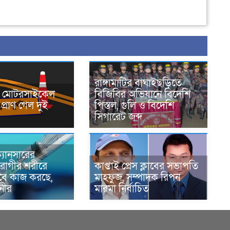
রাঙ্গামাটির বাঘাইছড়িতে
নে মোটরসাইকেল
বিজিবির অভিযানে বিদেশি
প্রাণ গেল দুই
পিস্তল, গুলি ও বিদেশি
সিগারেট জব্দ
্যানসারের
রোগীর শরীরে
কাপ্তাই প্রেস ক্লাবের সভাপতি
াবে কাজ করছে,
মাহফুজ, সম্পাদক রিপন
ানীর
মারমা নির্বাচিত