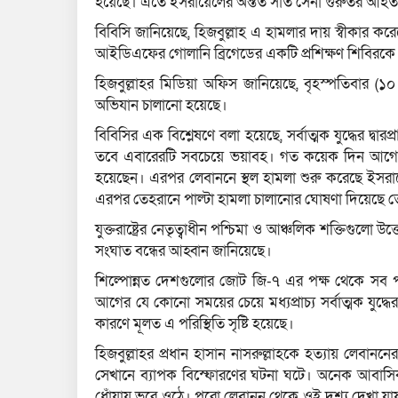
হয়েছে। এতে ইসরায়েলের অন্তত সাত সেনা গুরুতর আহত
বিবিসি জানিয়েছে, হিজবুল্লাহ এ হামলার দায় স্বীকার
আইডিএফের গোলানি ব্রিগেডের একটি প্রশিক্ষণ শিবিরকে
হিজবুল্লাহর মিডিয়া অফিস জানিয়েছে, বৃহস্পতিবার (
অভিযান চালানো হয়েছে।
বিবিসির এক বিশ্লেষণে বলা হয়েছে, সর্বাত্মক যুদ্ধের দ্বার
তবে এবারেরটি সবচেয়ে ভয়াবহ। গত কয়েক দিন আগে লেবা
হয়েছেন। এরপর লেবাননে স্থল হামলা শুরু করেছে ইসরায়ে
এরপর তেহরানে পাল্টা হামলা চালানোর ঘোষণা দিয়েছে
যুক্তরাষ্ট্রের নেতৃত্বাধীন পশ্চিমা ও আঞ্চলিক শক্তিগুলো
সংঘাত বন্ধের আহ্বান জানিয়েছে।
শিল্পোন্নত দেশগুলোর জোট জি-৭ এর পক্ষ থেকে সব পক্ষকে 
আগের যে কোনো সময়ের চেয়ে মধ্যপ্রাচ্য সর্বাত্মক যুদ্ধ
কারণে মূলত এ পরিস্থিতি সৃষ্টি হয়েছে।
হিজবুল্লাহর প্রধান হাসান নাসরুল্লাহকে হত্যায় লেবানন
সেখানে ব্যাপক বিস্ফোরণের ঘটনা ঘটে। অনেক আবাসিক
ধোঁয়ায় ভরে ওঠে। পুরো লেবানন থেকে ওই দৃশ্য দেখা যায়।