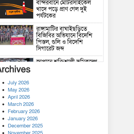
বান্দরবানে মোটরসাইকেল
খাদে পড়ে প্রাণ গেল দুই
পর্যটকের
রাঙ্গামাটির বাঘাইছড়িতে
বিজিবির অভিযানে বিদেশি
পিস্তল, গুলি ও বিদেশি
সিগারেট জব্দ
জাপানে শক্তিশালী ভূমিকম্পে
Archives
নিহতের সংখ্যা বেড়ে ৩৪
July 2026
রাশিয়ায় ক্যানসারের ভ্যাকসিন
May 2026
রোগীর শরীরে কার্যকরভাবে
April 2026
কাজ করছে, দাবি বিজ্ঞানীর
March 2026
February 2026
কাপ্তাই প্রেস ক্লাবের সভাপতি
মাহফুজ, সম্পাদক রিপন মারমা
January 2026
নির্বাচিত
December 2025
November 2025