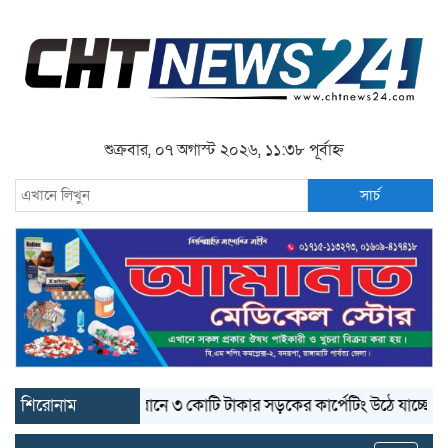
শুক্রবার, ০৭ অগাস্ট ২০২৬, ১১:৩৮ পূর্বাহ্ন
সার্চ
শিরোনাম
বান্দরবানে ৩ কোটি টাকার সড়কের কার্পেটিং উঠে যাচ্ছে
বান্