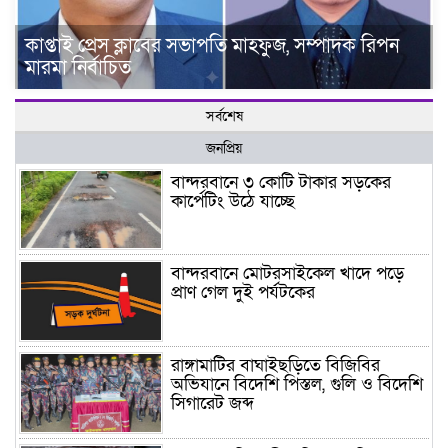
কাপ্তাই প্রেস ক্লাবের সভাপতি মাহফুজ, সম্পাদক রিপন
মারমা নির্বাচিত
সর্বশেষ
জনপ্রিয়
বান্দরবানে ৩ কোটি টাকার সড়কের
কার্পেটিং উঠে যাচ্ছে
বান্দরবানে মোটরসাইকেল খাদে পড়ে
প্রাণ গেল দুই পর্যটকের
রাঙ্গামাটির বাঘাইছড়িতে বিজিবির
অভিযানে বিদেশি পিস্তল, গুলি ও বিদেশি
সিগারেট জব্দ