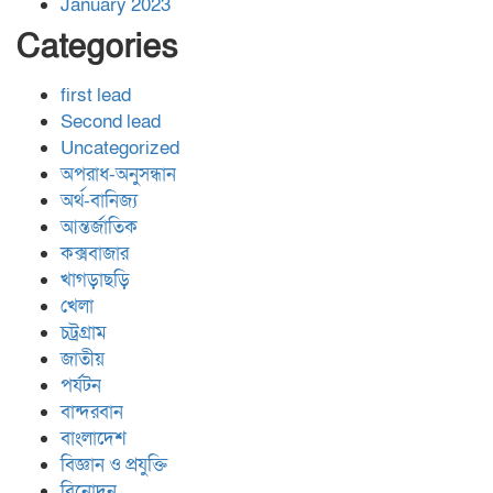
January 2023
Categories
first lead
Second lead
Uncategorized
অপরাধ-অনুসন্ধান
অর্থ-বানিজ্য
আন্তর্জাতিক
কক্সবাজার
খাগড়াছড়ি
খেলা
চট্রগ্রাম
জাতীয়
পর্যটন
বান্দরবান
বাংলাদেশ
বিজ্ঞান ও প্রযুক্তি
বিনোদন