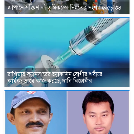
জাপানে শক্তিশালী ভূমিকম্পে নিহতের সংখ্যা বেড়ে ৩৪
রাশিয়ায় ক্যানসারের ভ্যাকসিন রোগীর শরীরে
কার্যকরভাবে কাজ করছে, দাবি বিজ্ঞানীর