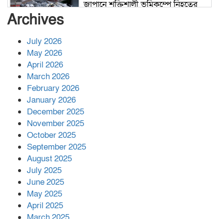
জাপানে শক্তিশালী ভূমিকম্পে নিহতের
সংখ্যা বেড়ে ৩৪
Archives
July 2026
রাশিয়ায় ক্যানসারের ভ্যাকসিন রোগীর
May 2026
শরীরে কার্যকরভাবে কাজ করছে, দাবি
April 2026
বিজ্ঞানীর
March 2026
February 2026
কাপ্তাই প্রেস ক্লাবের সভাপতি মাহফুজ,
January 2026
সম্পাদক রিপন মারমা নির্বাচিত
December 2025
November 2025
October 2025
মালয়েশিয়ার প্রধানমন্ত্রীকে চিঠি দেয়ার
September 2025
পর ফোন তারেক রহমানের,গ্যাস সঙ্কট
মোকাবিলায় সহায়তার আশ্বাস
August 2025
July 2025
June 2025
২২১ কোটি টাকা বেড়েছে রেলের আয়,
কীভাবে?
May 2025
April 2025
March 2025