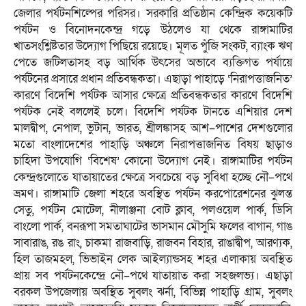
জেলার পর্যটনশিল্পের পরিসর। সরকারি প্রতিষ্ঠান কেন্দ্রিক কয়েকটি
পর্যটন ও বিনোদনকেন্দ্র গড়ে উঠলেও যা থেকে রাঙ্গামাটির
খাতসংশ্লিষ্টতার উদ্যোগ পিছিয়ে রয়েছে। মূলত পুঁজি সংকট, ব্যাংক ঋণ
পেতে জটিলতাসহ বড় আর্থিক উৎসের অভাবে ব্যক্তিগত পর্যায়ে
পর্যটনের প্রসারে প্রধান প্রতিবন্ধকতা। এছাড়া পাহাড়ে ‘নিরাপত্তাজনিত’
কারণে বিদেশি পর্যটক আসার ক্ষেত্রে প্রতিবন্ধকতার কারণে বিদেশি
পর্যটক নেই বললেই চলে। বিদেশি পর্যটক টানতে এশিয়ার দেশ
মালদ্বীপ, নেপাল, ভুটান, ভারত, শ্রীলঙ্কাসহ আশ–পাশের দেশগুলোর
মতো বাংলাদেশের পাহাড়ি অঞ্চলে নিরাপত্তাজনিত বিষয় ছাড়াও
চাহিদা উপযোগি ‘বিশেষ’ কোনো উদ্যোগ নেই। রাঙ্গামাটির পর্যটন
কেন্দ্রগুলোতে যাতায়াতের ক্ষেত্রে সবচেয়ে বড় সুবিধা হচ্ছে নৌ–পথে
ভ্রমণ। রাঙ্গামাটি জেলা শহরে অবস্থিত পর্যটন করপোরেশনের ঝুলন্ত
সেতু, পর্যটন মোটেল, নীলাঞ্জনা বোট ক্লাব, পলওয়েল পার্ক, ডিসি
বাংলো পার্ক, বনরূপা সমতাঘাটের ভাসমান মৌসুমি ফলের বাগান, গাঙ
সাবারাঙ, রঙ রাং, চাকমা রাজবাড়ি, রাজবন বিহার, রাঙাদ্বীপ, আরণ্যক,
হিল তাজমহল, ভিভাইন লেক আইল্যান্ডসহ শহর এলাকায় অবস্থিত
প্রায় সব পর্যটনকেন্দ্রে নৌ–পথে যাতায়াত করা সহজলভ্য। এছাড়া
বরকল উপজেলায় অবস্থিত সুবলং ঝর্না, বিভিন্ন পাহাড়ি গ্রাম, সুবলং