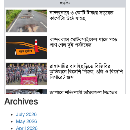
জনপ্রিয়
বান্দরবানে ৩ কোটি টাকার সড়কের
কার্পেটিং উঠে যাচ্ছে
বান্দরবানে মোটরসাইকেল খাদে পড়ে
প্রাণ গেল দুই পর্যটকের
রাঙ্গামাটির বাঘাইছড়িতে বিজিবির
অভিযানে বিদেশি পিস্তল, গুলি ও বিদেশি
সিগারেট জব্দ
জাপানে শক্তিশালী ভূমিকম্পে নিহতের
সংখ্যা বেড়ে ৩৪
Archives
July 2026
রাশিয়ায় ক্যানসারের ভ্যাকসিন রোগীর
May 2026
শরীরে কার্যকরভাবে কাজ করছে, দাবি
April 2026