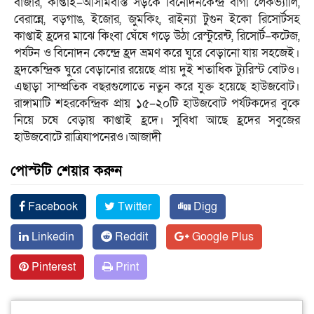
বাজার, কাপ্তাই–আসামবস্তি সড়কে বিনোদনকেন্দ্র বার্গী লেকভ্যালি,
বেরান্নে, বড়গাঙ, ইজোর, জুমকিং, রাইন্যা টুগুন ইকো রিসোর্টসহ
কাপ্তাই হ্রদের মাঝে কিংবা ঘেঁষে গড়ে উঠা রেস্টুরেন্ট, রিসোর্ট–কটেজ,
পর্যটন ও বিনোদন কেন্দ্রে হ্রদ ভ্রমণ করে ঘুরে বেড়ানো যায় সহজেই।
হ্রদকেন্দ্রিক ঘুরে বেড়ানোর রয়েছে প্রায় দুই শতাধিক ট্যুরিস্ট বোটও।
এছাড়া সাম্প্রতিক বছরগুলোতে নতুন করে যুক্ত হয়েছে হাউজবোট।
রাঙ্গামাটি শহরকেন্দ্রিক প্রায় ১৫–২০টি হাউজবোট পর্যটকদের বুকে
নিয়ে চষে বেড়ায় কাপ্তাই হ্রদে। সুবিধা আছে হ্রদের সবুজের
হাউজবোটে রাত্রিযাপনেরও।আজাদী
পোস্টটি শেয়ার করুন
Facebook
Twitter
Digg
Linkedin
Reddit
Google Plus
Pinterest
Print