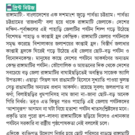
রাঙ্গামাটি:- বাংলাদেশের এক দশমাংশ জুড়ে পার্বত্য চট্টগ্রাম। পার্বত্য
চট্টগ্রামের ‘রাজধানী’ বলা হয়ে থাকে রাঙ্গামাটি জেলাকে। দেশের
দক্ষিণ–পূর্বাঞ্চলের এই পাহাড়ি জেলাটির পর্যটন শিল্প গড়ে উঠেছে
বিশেষত পাহাড় ও কাপ্তাই হ্রদ কেন্দ্রিক। রাঙ্গামাটি জেলার পর্যটনকে
সমৃদ্ধ করেছে বিশালাকার জলাশয়ের কাপ্তাই হ্রদ। বিস্তীর্ণ জলাধার
কাপ্তাই হ্রদকে ঘিরেই গড়ে উঠেছে এই জেলার ছোট–বড় পর্যটন ও
বিনোদনকেন্দ্র। মানুষের কাছে দেশের পর্যটনে আকর্ষণের অন্যতম
কেন্দ্র রাঙ্গামাটির পর্যটন। ভৌগোলিক ও আয়তনের দিক থেকে দেশের
সবচেয়ে বড় জেলা রাঙ্গামাটির বাঘাইছড়িতেই অবস্থিত সাজেক ভ্যালি
উপত্যকা। এছাড়া ‘সিম্বল অব রাঙামাটি’ হিসেবে সুখ্যাতি পাওয়া ঝুলন্ত
সেতু রাঙামাটির অন্যতম প্রধান আকর্ষণ। রয়েছে সুবলং জলপ্রপাত বা
ঝর্ণা, বিলাইছড়ির ধুমপানিসহ নাম জানা না–জানা ছোট–বড় অনেক
গিরি নির্ঝর। তবুও এত কিছুর পরও পাহাড়ি এই জেলায় পর্যটকদের
‘আশানুরূপ’ আগমন না ঘটা নিয়ে হতাশা পর্যটন খাতসংশ্লিষ্টদের মনে।
প্রকৃতি তার পুরো রূপ–লাবণ্য রাঙ্গামাটিকে ছড়িয়ে দিলেও এখানকার
পর্যটনে সরকারি বা রাষ্ট্রীয় পৃষ্ঠপোষকতা নেই বললেই চলে।
এদিকে, ব্যক্তিগত উদ্যোগ নির্ভর হয়ে ছোট পরিসরে বাড়ছে রাঙ্গামাটি