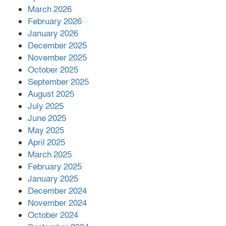
বিজ্ঞানীর
March 2026
February 2026
কাপ্তাই প্রেস ক্লাবের সভাপতি মাহফুজ,
January 2026
সম্পাদক রিপন মারমা নির্বাচিত
December 2025
November 2025
October 2025
মালয়েশিয়ার প্রধানমন্ত্রীকে চিঠি দেয়ার
September 2025
পর ফোন তারেক রহমানের,গ্যাস সঙ্কট
মোকাবিলায় সহায়তার আশ্বাস
August 2025
July 2025
June 2025
২২১ কোটি টাকা বেড়েছে রেলের আয়,
কীভাবে?
May 2025
April 2025
March 2025
এক বিলিয়ন ডলার বিনিয়োগ হবে
February 2025
আনোয়ারায়
January 2025
December 2024
November 2024
বান্দরবানে বন্যায় ক্ষতিগ্রস্তদের মাঝে
October 2024
সহায়তা দিলেন সাচিং প্রু জেরী