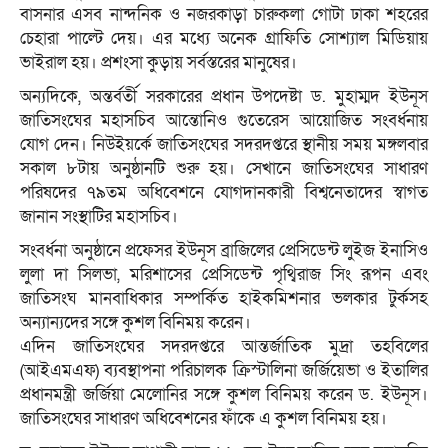
বাসনার এসব নান্দনিক ও নজরকাড়া চারুকলা গোটা ঢাকা শহরের
চেহারা পাল্টে দেয়। এর মধ্যে অনেক গ্রাফিতি সোশ্যাল মিডিয়ায়
ভাইরাল হয়। প্রশংসা কুড়ায় সর্বস্তরের মানুষের।
অন্যদিকে, অন্তর্বর্তী সরকারের প্রধান উপদেষ্টা ড. মুহাম্মদ ইউনূস
জাতিসংঘের মহাসচিব আন্তোনিও গুতেরেস আয়োজিত সংবর্ধনায়
যোগ দেন। নিউইয়র্কে জাতিসংঘের সদরদপ্তরে স্থানীয় সময় মঙ্গলবার
সকাল ৮টায় অনুষ্ঠানটি শুরু হয়। সেখানে জাতিসংঘের সাধারণ
পরিষদের ৭৯তম অধিবেশনে যোগদানকারী বিশ্বনেতাদের স্বাগত
জানান সংস্থাটির মহাসচিব।
সংবর্ধনা অনুষ্ঠানে প্রফেসর ইউনূস ব্রাজিলের প্রেসিডেন্ট লুইজ ইনাসিও
লুলা দা সিলভা, মরিশাসের প্রেসিডেন্ট পৃথ্বিরাজ সিং রূপন এবং
জাতিসংঘ মানবাধিকার সম্পর্কিত হাইকমিশনার ভলকার টুর্কসহ
অন্যান্যদের সঙ্গে কুশল বিনিময় করেন।
এদিন জাতিসংঘের সদরদপ্তরে আন্তর্জাতিক মুদ্রা তহবিলের
(আইএমএফ) ব্যবস্থাপনা পরিচালক ক্রিস্টালিনা জর্জিয়েভা ও ইতালির
প্রধানমন্ত্রী জর্জিয়া মেলোনির সঙ্গে কুশল বিনিময় করেন ড. ইউনূস।
জাতিসংঘের সাধারণ অধিবেশনের ফাঁকে এ কুশল বিনিময় হয়।