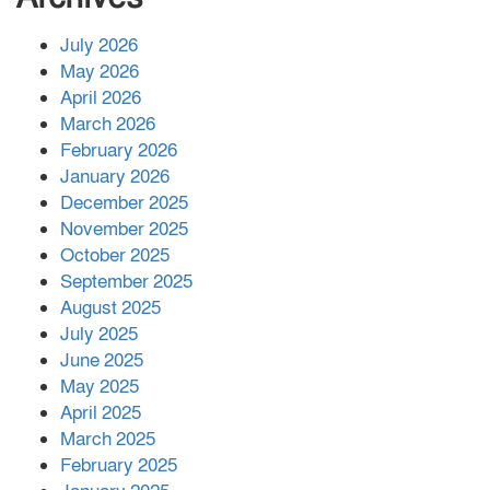
July 2026
রাশিয়ায় ক্যানসারের ভ্যাকসিন রোগীর
May 2026
শরীরে কার্যকরভাবে কাজ করছে, দাবি
April 2026
বিজ্ঞানীর
March 2026
February 2026
কাপ্তাই প্রেস ক্লাবের সভাপতি মাহফুজ,
January 2026
সম্পাদক রিপন মারমা নির্বাচিত
December 2025
November 2025
October 2025
মালয়েশিয়ার প্রধানমন্ত্রীকে চিঠি দেয়ার
September 2025
পর ফোন তারেক রহমানের,গ্যাস সঙ্কট
মোকাবিলায় সহায়তার আশ্বাস
August 2025
July 2025
June 2025
২২১ কোটি টাকা বেড়েছে রেলের আয়,
কীভাবে?
May 2025
April 2025
March 2025
এক বিলিয়ন ডলার বিনিয়োগ হবে
February 2025
আনোয়ারায়