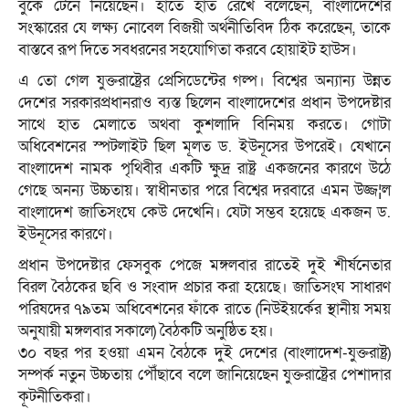
বুকে টেনে নিয়েছেন। হাতে হাত রেখে বলেছেন, বাংলাদেশের
সংস্কারের যে লক্ষ্য নোবেল বিজয়ী অর্থনীতিবিদ ঠিক করেছেন, তাকে
বাস্তবে রূপ দিতে সবধরনের সহযোগিতা করবে হোয়াইট হাউস।
এ তো গেল যুক্তরাষ্ট্রের প্রেসিডেন্টের গল্প। বিশ্বের অন্যান্য উন্নত
দেশের সরকারপ্রধানরাও ব্যস্ত ছিলেন বাংলাদেশের প্রধান উপদেষ্টার
সাথে হাত মেলাতে অথবা কুশলাদি বিনিময় করতে। গোটা
অধিবেশনের স্পটলাইট ছিল মূলত ড. ইউনূসের উপরেই। যেখানে
বাংলাদেশ নামক পৃথিবীর একটি ক্ষুদ্র রাষ্ট্র একজনের কারণে উঠে
গেছে অনন্য উচ্চতায়। স্বাধীনতার পরে বিশ্বের দরবারে এমন উজ্জ¦ল
বাংলাদেশ জাতিসংঘে কেউ দেখেনি। যেটা সম্ভব হয়েছে একজন ড.
ইউনূসের কারণে।
প্রধান উপদেষ্টার ফেসবুক পেজে মঙ্গলবার রাতেই দুই শীর্ষনেতার
বিরল বৈঠকের ছবি ও সংবাদ প্রচার করা হয়েছে। জাতিসংঘ সাধারণ
পরিষদের ৭৯তম অধিবেশনের ফাঁকে রাতে (নিউইয়র্কের স্থানীয় সময়
অনুযায়ী মঙ্গলবার সকালে) বৈঠকটি অনুষ্ঠিত হয়।
৩০ বছর পর হওয়া এমন বৈঠকে দুই দেশের (বাংলাদেশ-যুক্তরাষ্ট্র)
সম্পর্ক নতুন উচ্চতায় পৌঁছাবে বলে জানিয়েছেন যুক্তরাষ্ট্রের পেশাদার
কূটনীতিকরা।