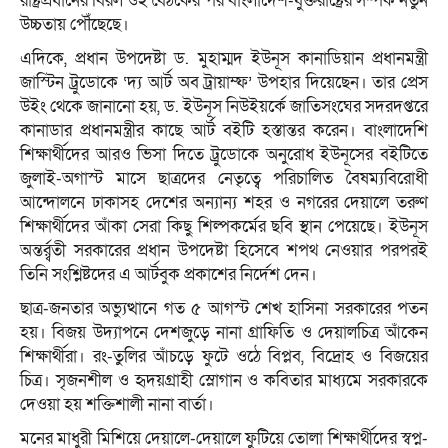
রাষ্ট্রপ্রধানের বিরল ওই বৈঠকের পর বাংলাদেশ-যুক্তরাষ্ট্রের সম্পর্ক নতুন
উচ্চতায় পৌঁছেছে।
এদিকে, প্রধান উপদেষ্টা ড. মুহাম্মদ ইউনূস কানাডিয়ান প্রধানমন্ত্রী
জাস্টিন ট্রুডোকে ‘দ্য আর্ট অব ট্রায়াম্ফ’ উপহার দিয়েছেন। তার প্রেস
উইং থেকে জানানো হয়, ড. ইউনূস নিউইয়র্কে জাতিসংঘের সদরদপ্তরে
কানাডার প্রধানমন্ত্রীর কাছে আর্ট বইটি হস্তান্তর করেন। বাংলাদেশি
শিক্ষার্থীদের আরও ভিসা দিতে ট্রুডোকে অনুরোধ ইউনূসের বইটিতে
জুলাই-অগাস্ট মাসে ছাত্রদের নেতৃত্বে পরিচালিত বৈষম্যবিরোধী
আন্দোলনে ঢাকাসহ দেশের অন্যান্য শহর ও নগরের দেয়ালে তরুণ
শিক্ষার্থীদের আঁকা সেরা কিছু শিল্পকর্মের ছবি স্থান পেয়েছে। ইউনূস
অন্তর্র্বতী সরকারের প্রধান উপদেষ্টা হিসেবে শপথ নেওয়ার পরপরই
তিনি সংশ্লিষ্টদের এ আর্টবুক প্রকাশের নির্দেশ দেন।
ছাত্র-জনতার অভ্যুত্থানে গত ৫ আগস্ট শেখ হাসিনা সরকারের পতন
হয়। বিজয় উদ্যাপনে দেশজুড়ে নানা গ্রাফিতি ও দেয়ালচিত্র আঁকেন
শিক্ষার্থীরা। রং-তুলির আঁচড়ে ফুটে ওঠে বিপ্লব, বিদ্রোহ ও বিজয়ের
চিত্র। সৃজনশীল ও হৃদয়গ্রাহী স্লোগান ও কবিতার মাধ্যমে সরকারকে
দেওয়া হয় শক্তিশালী নানা বার্তা।
মনের মাধুরী মিশিয়ে দেয়ালে-দেয়ালে ফুটিয়ে তোলা শিক্ষার্থীদের স্বপ্ন-