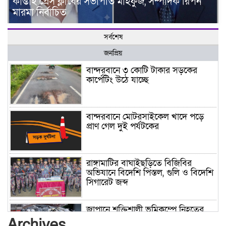
কাপ্তাই প্রেস ক্লাবের সভাপতি মাহফুজ, সম্পাদক রিপন
মারমা নির্বাচিত
সর্বশেষ
জনপ্রিয়
বান্দরবানে ৩ কোটি টাকার সড়কের
কার্পেটিং উঠে যাচ্ছে
বান্দরবানে মোটরসাইকেল খাদে পড়ে
প্রাণ গেল দুই পর্যটকের
রাঙ্গামাটির বাঘাইছড়িতে বিজিবির
অভিযানে বিদেশি পিস্তল, গুলি ও বিদেশি
সিগারেট জব্দ
জাপানে শক্তিশালী ভূমিকম্পে নিহতের
সংখ্যা বেড়ে ৩৪
Archives