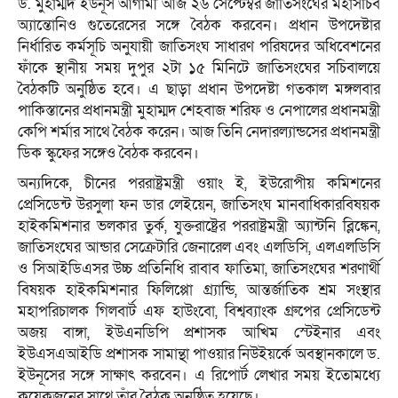
ড. মুহাম্মদ ইউনূস আগামী আজ ২৬ সেপ্টেম্বর জাতিসংঘের মহাসচিব
অ্যান্তোনিও গুতেরেসের সঙ্গে বৈঠক করবেন। প্রধান উপদেষ্টার
নির্ধারিত কর্মসূচি অনুযায়ী জাতিসংঘ সাধারণ পরিষদের অধিবেশনের
ফাঁকে স্থানীয় সময় দুপুর ২টা ১৫ মিনিটে জাতিসংঘের সচিবালয়ে
বৈঠকটি অনুষ্ঠিত হবে। এ ছাড়া প্রধান উপদেষ্টা গতকাল মঙ্গলবার
পাকিস্তানের প্রধানমন্ত্রী মুহাম্মদ শেহবাজ শরিফ ও নেপালের প্রধানমন্ত্রী
কেপি শর্মার সাথে বৈঠক করেন। আজ তিনি নেদারল্যান্ডসের প্রধানমন্ত্রী
ডিক স্কুফের সঙ্গেও বৈঠক করবেন।
অন্যদিকে, চীনের পররাষ্ট্রমন্ত্রী ওয়াং ই, ইউরোপীয় কমিশনের
প্রেসিডেন্ট উরসুলা ফন ডার লেইয়েন, জাতিসংঘ মানবাধিকারবিষয়ক
হাইকমিশনার ভলকার তুর্ক, যুক্তরাষ্ট্রের পররাষ্ট্রমন্ত্রী অ্যান্টনি ব্লিঙ্কেন,
জাতিসংঘের আন্ডার সেক্রেটারি জেনারেল এবং এলডিসি, এলএলডিসি
ও সিআইডিএসর উচ্চ প্রতিনিধি রাবাব ফাতিমা, জাতিসংঘের শরণার্থী
বিষয়ক হাইকমিশনার ফিলিপ্পো গ্র্যান্ডি, আন্তর্জাতিক শ্রম সংস্থার
মহাপরিচালক গিলবার্ট এফ হাউংবো, বিশ্বব্যাংক গ্রুপের প্রেসিডেন্ট
অজয় বাঙ্গা, ইউএনডিপি প্রশাসক আখিম স্টেইনার এবং
ইউএসএআইডি প্রশাসক সামান্থা পাওয়ার নিউইয়র্কে অবস্থানকালে ড.
ইউনূসের সঙ্গে সাক্ষাৎ করবেন। এ রিপোর্ট লেখার সময় ইতোমধ্যে
কয়েকজনের সাথে তাঁর বৈঠক অনুষ্ঠিত হয়েছে।