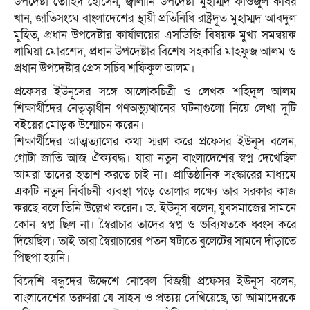
উপদেষ্টা তৌহিদ হোসেন, জ্বালানি উপদেষ্টা মুহাম্মদ ফাওজুল কবির
খান, জাতিসংঘে বাংলাদেশের স্থায়ী প্রতিনিধি রাষ্ট্রদূত মুহাম্মদ আবদুল
মুহিত, প্রধান উপদেষ্টার কার্যালয়ের এসডিজি বিষয়ক মুখ্য সমন্বয়ক
লামিয়া মোরশেদ, প্রধান উপদেষ্টার বিশেষ সহকারি মাহফুজ আলম ও
প্রধান উপদেষ্টার প্রেস সচিব শফিকুল আলম।
প্রফেসর ইউনূসের সঙ্গে আলোকচিত্রী ও লেখক শহিদুল আলম
শিক্ষার্থীদের নেতৃত্বাধীন গণঅভ্যুত্থানের ঘটনাগুলো নিয়ে লেখা দুটি
বইয়ের মোড়ক উন্মোচন করেন।
শিক্ষার্থীদের আত্মত্যাগের কথা স্মরণ করে প্রফেসর ইউনূস বলেন,
গোটা জাতি আজ ঐক্যবদ্ধ। যারা নতুন বাংলাদেশের স্বপ্ন দেখেছিল
আমরা তাদের হতাশ করতে চাই না। প্রাতিষ্ঠানিক সংস্কারের মাধ্যমে
একটি নতুন নির্বাচনী ব্যবস্থা গড়ে তোলার লক্ষ্যে তার সরকার কাজ
করছে বলে তিনি উল্লেখ করেন। ড. ইউনূস বলেন, যুবসমাজের সামনে
কোন স্বপ্ন ছিল না। স্বৈরাচার তাদের স্বপ্ন ও ভব্যিষতকে ধ্বংস করে
দিয়েছিল। তাই তারা স্বৈরাচারের পতন ঘটাতে বুলেটের সামনে দাঁড়াতে
পিছপা হয়নি।
বিদেশি বন্ধুদের উদ্দেশে নোবেল বিজয়ী প্রফেসর ইউনূস বলেন,
বাংলাদেশের তরুণরা যে সাহস ও প্রত্যয় দেখিয়েছে, তা আমাদেরকে