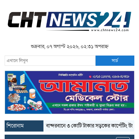
শুক্রবার, ০৭ অগাস্ট ২০২৬, ০২:৩১ অপরাহ্ন
সার্চ
শিরোনাম
বান্দরবানে ৩ কোটি টাকার সড়কের কার্পেটিং উঠে যাচ্ছে
ব