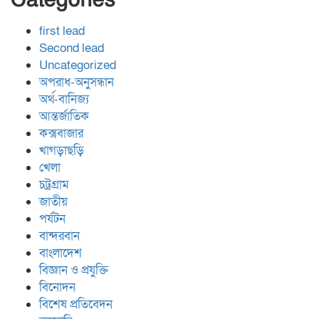
Categories
first lead
Second lead
Uncategorized
অপরাধ-অনুসন্ধান
অর্থ-বানিজ্য
আন্তর্জাতিক
কক্সবাজার
খাগড়াছড়ি
খেলা
চট্রগ্রাম
জাতীয়
পর্যটন
বান্দরবান
বাংলাদেশ
বিজ্ঞান ও প্রযুক্তি
বিনোদন
বিশেষ প্রতিবেদন