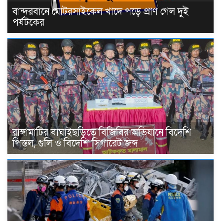
বান্দরবানে মোটরসাইকেল খাদে পড়ে প্রাণ গেল দুই
পর্যটকের
রাঙ্গামাটির বাঘাইছড়িতে বিজিবির অভিযানে বিদেশি
পিস্তল, গুলি ও বিদেশি সিগারেট জব্দ