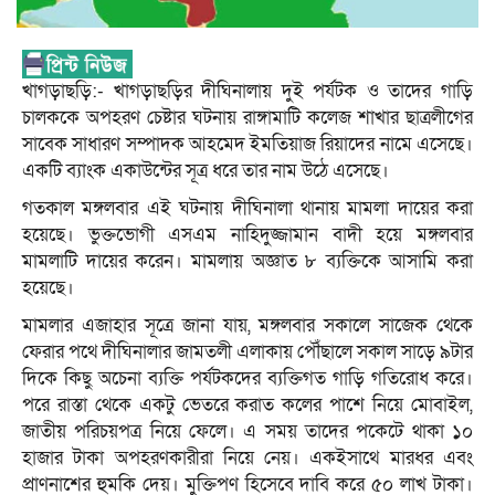
খাগড়াছড়ি:- খাগড়াছড়ির দীঘিনালায় দুই পর্যটক ও তাদের গাড়ি
চালককে অপহরণ চেষ্টার ঘটনায় রাঙ্গামাটি কলেজ শাখার ছাত্রলীগের
সাবেক সাধারণ সম্পাদক আহমেদ ইমতিয়াজ রিয়াদের নামে এসেছে।
একটি ব্যাংক একাউন্টের সূত্র ধরে তার নাম উঠে এসেছে।
গতকাল মঙ্গলবার এই ঘটনায় দীঘিনালা থানায় মামলা দায়ের করা
হয়েছে। ভুক্তভোগী এসএম নাহিদুজ্জামান বাদী হয়ে মঙ্গলবার
মামলাটি দায়ের করেন। মামলায় অজ্ঞাত ৮ ব্যক্তিকে আসামি করা
হয়েছে।
মামলার এজাহার সূত্রে জানা যায়, মঙ্গলবার সকালে সাজেক থেকে
ফেরার পথে দীঘিনালার জামতলী এলাকায় পৌঁছালে সকাল সাড়ে ৯টার
দিকে কিছু অচেনা ব্যক্তি পর্যটকদের ব্যক্তিগত গাড়ি গতিরোধ করে।
পরে রাস্তা থেকে একটু ভেতরে করাত কলের পাশে নিয়ে মোবাইল,
জাতীয় পরিচয়পত্র নিয়ে ফেলে। এ সময় তাদের পকেটে থাকা ১০
হাজার টাকা অপহরণকারীরা নিয়ে নেয়। একইসাথে মারধর এবং
প্রাণনাশের হুমকি দেয়। মুক্তিপণ হিসেবে দাবি করে ৫০ লাখ টাকা।