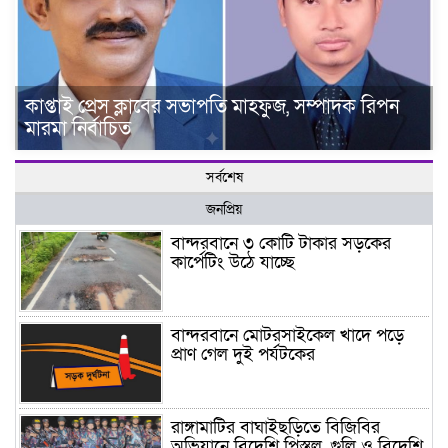
কাপ্তাই প্রেস ক্লাবের সভাপতি মাহফুজ, সম্পাদক রিপন
মারমা নির্বাচিত
সর্বশেষ
জনপ্রিয়
বান্দরবানে ৩ কোটি টাকার সড়কের
কার্পেটিং উঠে যাচ্ছে
বান্দরবানে মোটরসাইকেল খাদে পড়ে
প্রাণ গেল দুই পর্যটকের
রাঙ্গামাটির বাঘাইছড়িতে বিজিবির
অভিযানে বিদেশি পিস্তল, গুলি ও বিদেশি