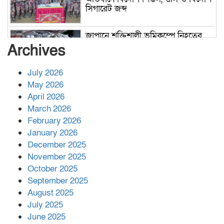
সিগারেট জব্দ
জাপানে শক্তিশালী ভূমিকম্পে নিহতের
সংখ্যা বেড়ে ৩৪
Archives
July 2026
রাশিয়ায় ক্যানসারের ভ্যাকসিন রোগীর
May 2026
শরীরে কার্যকরভাবে কাজ করছে, দাবি
April 2026
বিজ্ঞানীর
March 2026
February 2026
কাপ্তাই প্রেস ক্লাবের সভাপতি মাহফুজ,
January 2026
সম্পাদক রিপন মারমা নির্বাচিত
December 2025
November 2025
October 2025
মালয়েশিয়ার প্রধানমন্ত্রীকে চিঠি দেয়ার
September 2025
পর ফোন তারেক রহমানের,গ্যাস সঙ্কট
মোকাবিলায় সহায়তার আশ্বাস
August 2025
July 2025
June 2025
২২১ কোটি টাকা বেড়েছে রেলের আয়,