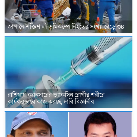
জাপানে শক্তিশালী ভূমিকম্পে নিহতের সংখ্যা বেড়ে ৩৪
রাশিয়ায় ক্যানসারের ভ্যাকসিন রোগীর শরীরে
কার্যকরভাবে কাজ করছে, দাবি বিজ্ঞানীর