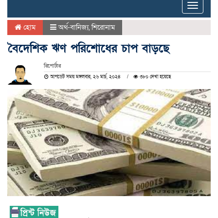
Toggle
naviga
হোম
অর্থ-বানিজ্য
,
শিরোনাম
বৈদেশিক ঋণ পরিশোধের চাপ বাড়ছে
রিপোর্টার
আপডেট সময় মঙ্গলবার, ২৬ মার্চ, ২০২৪
৩৮০ দেখা হয়েছে