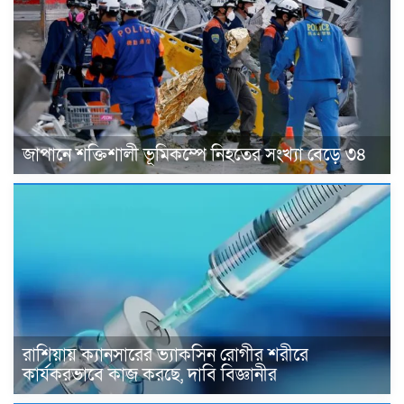
জাপানে শক্তিশালী ভূমিকম্পে নিহতের সংখ্যা বেড়ে ৩৪
রাশিয়ায় ক্যানসারের ভ্যাকসিন রোগীর শরীরে
কার্যকরভাবে কাজ করছে, দাবি বিজ্ঞানীর