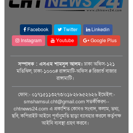
Facebook
Twitter
Linkedin
Instagram
Youtube
Google Plus
সম্পাদক : এসএম শামসুল আলম।
ঢাকা অফিস-১২১
মতিঝিল, ঢাকা-১০০০# রাঙ্গামাটি-অফিস # রিজার্ভ বাজার
রাঙ্গামাটি।
ফোন:- ০১৭১৫১১৩২৭৩/০১৮২৮৯৫২৬২৬ ইমেইল:-
smshamsul.cht@gmail.com সতর্কীকরণ--
chtnews24.com এ প্রকাশিত কোনও সংবাদ, কলাম, তথ্য,
ছবি, কপিরাইট আইনে পূর্বানুমতি ছাড়া ব্যাবহার করলে কর্তৃপক্ষ
আইনি ব্যবস্থা গ্রহণ করবে।