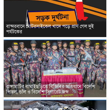
বান্দরবানে মোটরসাইকেল খাদে পড়ে প্রাণ গেল দুই
পর্যটকের
রাঙ্গামাটির বাঘাইছড়িতে বিজিবির অভিযানে বিদেশি
পিস্তল, গুলি ও বিদেশি সিগারেট জব্দ