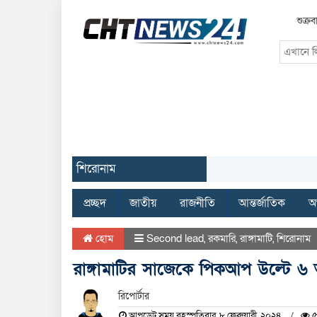
শুক্র
শিরোনাম
প্রচ্ছদ
জাতীয়
রাজনীতি
আন্তর্জাতিক
অর
হোম
Second lead
,
রকমারি
,
রাঙ্গামাটি
,
শিরোনাম
রাঙ্গামাটির সাজেকে পিকআপ উল্টে 
রিপোর্টার
আপডেট সময় বৃহস্পতিবার, ৮ ফেব্রুয়ারী, ২০২৪
৫