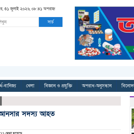
বার, ৩১ জুলাই ২০২৬, ০৮:৪১ অপরাহ্ন
সার্চ
্থ-বানিজ্য
খেলা
বিজ্ঞান ও প্রযুক্তি
অপরাধ-অনুসন্ধান
বিনোদ
৬ আনসার সদস্য আহত
১১ দেখা হয়েছে