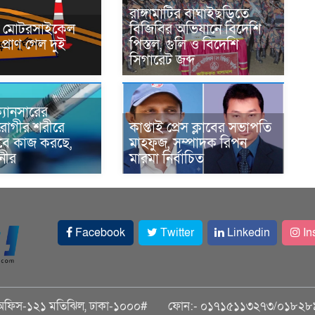
রাঙ্গামাটির বাঘাইছড়িতে
নে মোটরসাইকেল
বিজিবির অভিযানে বিদেশি
প্রাণ গেল দুই
পিস্তল, গুলি ও বিদেশি
সিগারেট জব্দ
্যানসারের
রোগীর শরীরে
কাপ্তাই প্রেস ক্লাবের সভাপতি
াবে কাজ করছে,
মাহফুজ, সম্পাদক রিপন
ানীর
মারমা নির্বাচিত
Facebook
Twitter
Linkedin
In
অফিস-১২১ মতিঝিল, ঢাকা-১০০০#
ফোন:- ০১৭১৫১১৩২৭৩/০১৮২৮