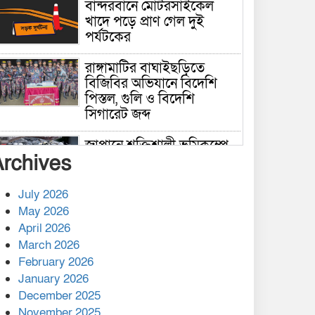
বান্দরবানে মোটরসাইকেল
খাদে পড়ে প্রাণ গেল দুই
পর্যটকের
রাঙ্গামাটির বাঘাইছড়িতে
বিজিবির অভিযানে বিদেশি
পিস্তল, গুলি ও বিদেশি
সিগারেট জব্দ
জাপানে শক্তিশালী ভূমিকম্পে
Archives
নিহতের সংখ্যা বেড়ে ৩৪
July 2026
রাশিয়ায় ক্যানসারের ভ্যাকসিন
May 2026
রোগীর শরীরে কার্যকরভাবে
April 2026
কাজ করছে, দাবি বিজ্ঞানীর
March 2026
February 2026
কাপ্তাই প্রেস ক্লাবের সভাপতি
মাহফুজ, সম্পাদক রিপন মারমা
January 2026
নির্বাচিত
December 2025
November 2025