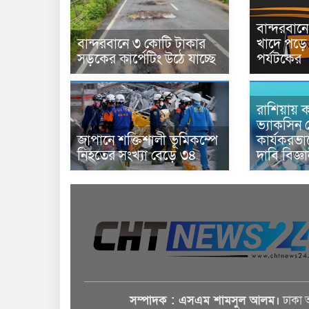
বান্দরবা
বান্দরবানে ৩ কোটি টাকার
খাদে পড়ে 
সড়কের কার্পেটিং উঠে যাচ্ছে
পর্যটকের
রাশিয়ায় ক
ভ্যাকসিন 
জাপানে শক্তিশালী ভূমিকম্পে
কার্যকরভ
নিহতের সংখ্যা বেড়ে ৩৪
দাবি বিজ্ঞ
সম্পাদক : এসএম শামসুল আলম।
ঢাকা 