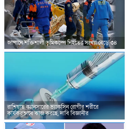
জাপানে শক্তিশালী ভূমিকম্পে নিহতের সংখ্যা বেড়ে ৩৪
রাশিয়ায় ক্যানসারের ভ্যাকসিন রোগীর শরীরে
কার্যকরভাবে কাজ করছে, দাবি বিজ্ঞানীর