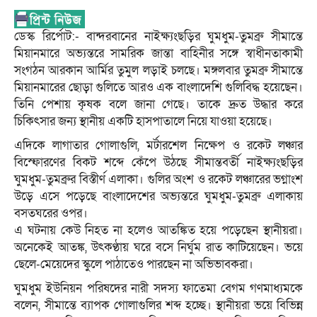
ডেস্ক রির্পোট:- বান্দরবানের নাইক্ষ্যংছড়ির ঘুমধুম-তুমব্রু সীমান্তে
মিয়ানমারে অভ্যন্তরে সামরিক জান্তা বাহিনীর সঙ্গে স্বাধীনতাকামী
সংগঠন আরকান আর্মির তুমুল লড়াই চলছে। মঙ্গলবার তুমব্রু সীমান্তে
মিয়ানমারের ছোড়া গুলিতে আরও এক বাংলাদেশি গুলিবিদ্ধ হয়েছেন।
তিনি পেশায় কৃষক বলে জানা গেছে। তাকে দ্রুত উদ্ধার করে
চিকিৎসার জন্য স্থানীয় একটি হাসপাতালে নিয়ে যাওয়া হয়েছে।
এদিকে লাগাতার গোলাগুলি, মর্টারশেল নিক্ষেপ ও রকেট লঞ্চার
বিস্ফোরণের বিকট শব্দে কেঁপে উঠছে সীমান্তবর্তী নাইক্ষ্যংছড়ির
ঘুমধুম-তুমব্রুর বিস্তীর্ণ এলাকা। গুলির অংশ ও রকেট লঞ্চারের ভগ্নাংশ
উড়ে এসে পড়েছে বাংলাদেশের অভ্যন্তরে ঘুমধুম-তুমব্রু এলাকায়
বসতঘরের ওপর।
এ ঘটনায় কেউ নিহত না হলেও আতঙ্কিত হয়ে পড়েছেন স্থানীয়রা।
অনেকেই আতঙ্ক, উৎকণ্ঠায় ঘরে বসে নির্ঘুম রাত কাটিয়েছেন। ভয়ে
ছেলে-মেয়েদের স্কুলে পাঠাতেও পারছেন না অভিভাবকরা।
ঘুমধুম ইউনিয়ন পরিষদের নারী সদস্য ফাতেমা বেগম গণমাধ্যমকে
বলেন, সীমান্তে ব্যাপক গোলাগুলির শব্দ হচ্ছে। স্থানীয়রা ভয়ে বিভিন্ন