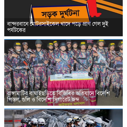
বান্দরবানে মোটরসাইকেল খাদে পড়ে প্রাণ গেল দুই
পর্যটকের
রাঙ্গামাটির বাঘাইছড়িতে বিজিবির অভিযানে বিদেশি
পিস্তল, গুলি ও বিদেশি সিগারেট জব্দ