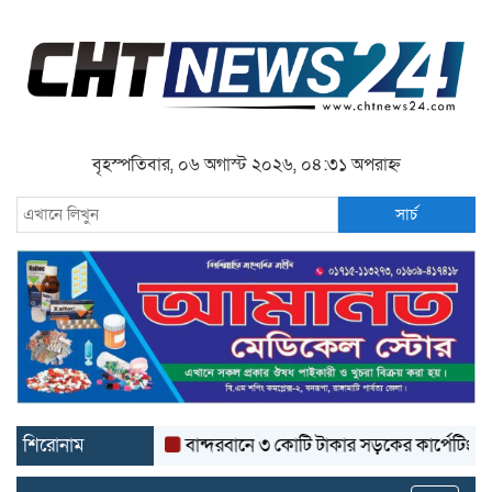
বৃহস্পতিবার, ০৬ অগাস্ট ২০২৬, ০৪:৩১ অপরাহ্ন
সার্চ
শিরোনাম
বান্দরবানে ৩ কোটি টাকার সড়কের কার্পেটিং উঠে যাচ্