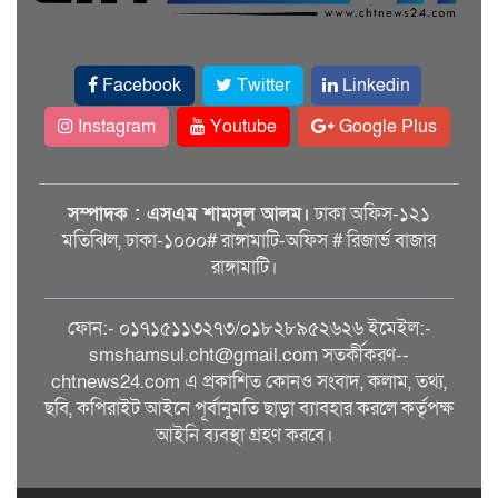
Facebook
Twitter
Linkedin
Instagram
Youtube
Google Plus
সম্পাদক : এসএম শামসুল আলম।
ঢাকা অফিস-১২১
মতিঝিল, ঢাকা-১০০০# রাঙ্গামাটি-অফিস # রিজার্ভ বাজার
রাঙ্গামাটি।
ফোন:- ০১৭১৫১১৩২৭৩/০১৮২৮৯৫২৬২৬ ইমেইল:-
smshamsul.cht@gmail.com সতর্কীকরণ--
chtnews24.com এ প্রকাশিত কোনও সংবাদ, কলাম, তথ্য,
ছবি, কপিরাইট আইনে পূর্বানুমতি ছাড়া ব্যাবহার করলে কর্তৃপক্ষ
আইনি ব্যবস্থা গ্রহণ করবে।