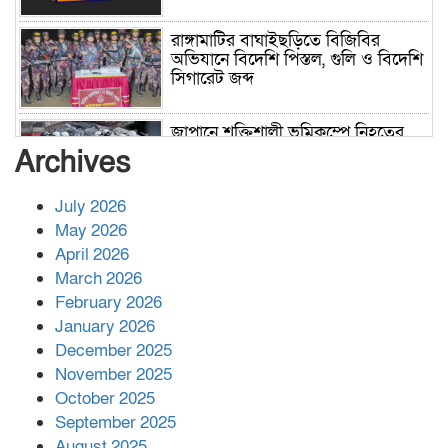
রাঙ্গামাটির বাঘাইছড়িতে বিজিবির
অভিযানে বিদেশি পিস্তল, গুলি ও বিদেশি
সিগারেট জব্দ
জাপানে শক্তিশালী ভূমিকম্পে নিহতের
সংখ্যা বেড়ে ৩৪
Archives
July 2026
রাশিয়ায় ক্যানসারের ভ্যাকসিন রোগীর
May 2026
শরীরে কার্যকরভাবে কাজ করছে, দাবি
April 2026
বিজ্ঞানীর
March 2026
February 2026
কাপ্তাই প্রেস ক্লাবের সভাপতি মাহফুজ,
January 2026
সম্পাদক রিপন মারমা নির্বাচিত
December 2025
November 2025
October 2025
মালয়েশিয়ার প্রধানমন্ত্রীকে চিঠি দেয়ার
September 2025
পর ফোন তারেক রহমানের,গ্যাস সঙ্কট
মোকাবিলায় সহায়তার আশ্বাস
August 2025