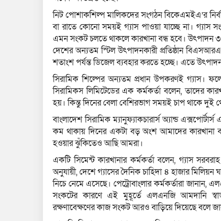
নিট পোশাকশিল্প মালিকদের সংগঠন বিকেএমইএ’র নির্বাহ
বা রাতে কোনো সময়ই গ্যাস পাওয়া যাচ্ছে না। গ্যাস স
এমন সংকট চলতে থাকলে কারখানা বন্ধ হবে। উৎপাদন ৩
দেশের অন্যতম স্টিল উৎপাদনকারী প্রতিষ্ঠান বিএসআরএম
শতাংশ পর্যন্ত ডিজেল ব্যবহার করতে হচ্ছে। এতে উৎপা
সিরামিক শিল্পের অন্যতম প্রধান উপকরণই গ্যাস। ফলে 
সিরামিকস লিমিটেডের এক কর্মকর্তা বলেন, তাদের কা
হয়। কিন্তু দিনের বেলা বেশিরভাগ সময়ই চাপ থাকে দুই 
বাংলাদেশ সিরামিক ম্যানুফ্যাকচারার্স অ্যান্ড এক্সপোর্
কম থাকায় দিনের একটা বড় অংশ আমাদের কারখানা বন্ধ 
হওয়ার ঝুঁকিতেও আছি আমরা।
একটি সিমেন্ট কারখানার কর্মকর্তা বলেন, গ্যাস সরবরা
অনুযায়ী, দেশে গ্যাসের দৈনিক চাহিদা ৪ হাজার মিলিয়ন 
নিচে নেমে এসেছে। পেট্রোবাংলার কর্মকর্তারা জানান,
সংকটের কারণে এই মুহূর্তে এলএনজি আমদানি স্বা
রক্ষণাবেক্ষণের কাজ সংকট আরও বাড়িয়ে দিয়েছে বলে জা