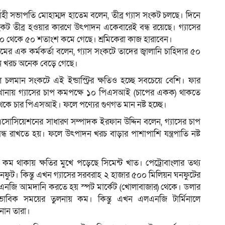
ী সভাপতি মোহাম্মদ হাতেম বলেন, তীব্র গ্যাস সংকট চলছে। দিনে
ংকট তীব্র হওয়ার কারণে উৎপাদন একেবারেই বন্ধ রয়েছে। গ্যাসের
০ থেকে ৫০ শতাংশ কমে গেছে। শ্রমিকেরা কাজ হারাবেন।
ের এক কর্মকর্তা বলেন, গ্যাস সংকটে তাদের জ্বালানি চাহিদার ৫০
দন খরচ অনেক বেড়ে গেছে।
চলমান সংকটে এই ইন্ডাস্ট্রির ক্ষতিও হচ্ছে সবচেয়ে বেশি। ফার
রখানায় গ্যাসের চাপ কমপক্ষে ১০ পিএসআই (চাপের একক) থাকতে
থেকে চার পিএসআই। ফলে পণ্যের গুণগত মান নষ্ট হচ্ছে।
টার্স এসোসিয়েশনের সাধারণ সম্পাদক ইরফান উদ্দিন বলেন, গ্যাসের চাপ
রাখতে হয়। ফলে উৎপাদন খরচ বাড়ার পাশাপাশি যন্ত্রপাতি নষ্ট
হ কম থাকায় ক্ষতির মুখে পড়েছে সিমেন্ট খাত। পেট্রোবাংলার তথ্য
ঘনফুট। কিন্তু এখন গ্যাসের সরবরাহ ২ হাজার ৫০০ মিলিয়ন ঘনফুটের
 এলএনজি আমদানি করতে হয় স্পট মার্কেট (খোলাবাজার) থেকে। ডলার
ভাবিক সময়ের তুলনায় কম। কিন্তু এখন এলএনজি টার্মিনালে
নান তারা।