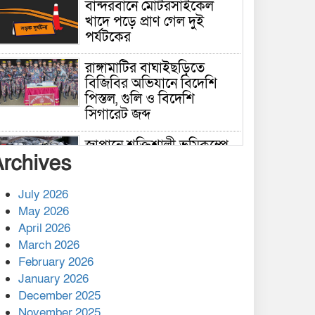
বান্দরবানে মোটরসাইকেল
খাদে পড়ে প্রাণ গেল দুই
পর্যটকের
রাঙ্গামাটির বাঘাইছড়িতে
বিজিবির অভিযানে বিদেশি
পিস্তল, গুলি ও বিদেশি
সিগারেট জব্দ
জাপানে শক্তিশালী ভূমিকম্পে
Archives
নিহতের সংখ্যা বেড়ে ৩৪
July 2026
রাশিয়ায় ক্যানসারের ভ্যাকসিন
May 2026
রোগীর শরীরে কার্যকরভাবে
April 2026
কাজ করছে, দাবি বিজ্ঞানীর
March 2026
February 2026
কাপ্তাই প্রেস ক্লাবের সভাপতি
মাহফুজ, সম্পাদক রিপন মারমা
January 2026
নির্বাচিত
December 2025
November 2025