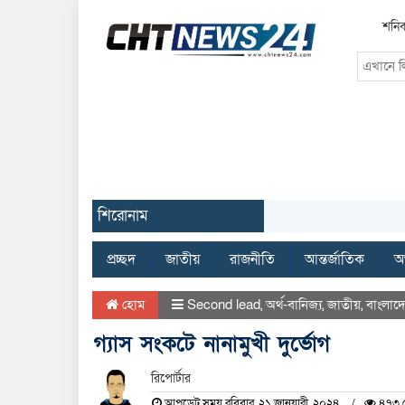
শনিব
শিরোনাম
প্রচ্ছদ
জাতীয়
রাজনীতি
আন্তর্জাতিক
অর
হোম
Second lead
,
অর্থ-বানিজ্য
,
জাতীয়
,
বাংলাদ
গ্যাস সংকটে নানামুখী দুর্ভোগ
রিপোর্টার
আপডেট সময় রবিবার, ২১ জানুয়ারী, ২০২৪
৪৭৩ দ