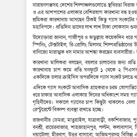
নারায়ণগঞ্জসহ দেশের শিল্পাঞ্চলগুলোতে স্থবিরতা বিরা
ও এর আশপাশের এলাকার বেশিরভাগ কারখানা বন্ধ হওয়
শ্রমিকরা কারখানায় আসছেন ঠিকই কিন্তু গ্যাস সংকট
মহাবিপদে। প্রতিদিন তাদের লাখ লাখ টাকা লোকসান গুনত
উদ্যোক্তারা জানান, গাজীপুর ও ফতুল্লায় কয়েকদিন ধরে 
স্পিনিং, টেক্সটাইল, রি-রোলিং মিলসহ শিল্পপ্রতিষ্ঠানের
বাণিজ্যে মারাত্মক ধস নামার আশঙ্কা করছেন ব্যবসায়ীরা
কারখানা মালিকরা বলছেন, বয়লার চালানোর জন্য প্রত
কারখানায় চাপ কমে প্রতি ঘনফুটে ১ থেকে ২ পিএসআ
একদিকে ডলার ক্রাইসিস অপরদিকে গ্যাস সংকট চলতে থা
এদিকে গ্যাস সংকটে আবাসিক গ্রাহকরাও চরম ভোগান্তি
ধরে ঢাকার আবাসিক এলাকায় দিনের অধিকাংশ সময় গ্যাস থ
গৃহিণীদের। সকালে গ্যাসের চাপ কিছুটা থাকলেও বেলা
রেস্টুরেন্টে বিকল্প ব্যবস্থা রাখতে হচ্ছে।
রাজধানীর ডেমরা, মাতুয়াইল, যাত্রাবাড়ী, বকশিবাজার, পুরান
বনশ্রী, রায়েরবাজার, শাহজাহানপুর, পল্টন, কলাবাগান, ম
নয়াটোলা, মীরবাগ, উত্তর বাসাবো, আজিমপুরসহ বিভিন্ন