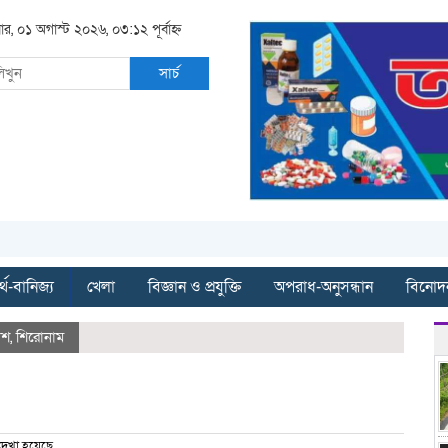
ার, ০১ অগাস্ট ২০২৬, ০৩:১২ পূর্বাহ্ন
সার্চ
্থ-বানিজ্য
খেলা
বিজ্ঞান ও প্রযুক্তি
অপরাধ-অনুসন্ধান
বিনোদ
েশ
,
শিরোনাম
েখা হয়েছে