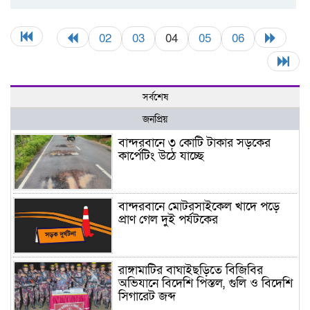
02
03
04
05
06
সর্বশেষ
জনপ্রিয়
বান্দরবানে ৩ কোটি টাকার সড়কের
কার্পেটিং উঠে যাচ্ছে
বান্দরবানে মোটরসাইকেল খাদে পড়ে
প্রাণ গেল দুই পর্যটকের
রাঙ্গামাটির বাঘাইছড়িতে বিজিবির
অভিযানে বিদেশি পিস্তল, গুলি ও বিদেশি
সিগারেট জব্দ