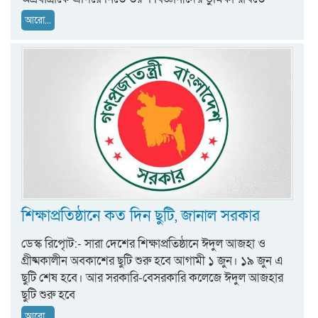
আরো...
শিক্ষাপ্রতিষ্ঠানে কত দিন ছুটি, জানাল সরকার
ডেস্ক রিপেৃাট:- সারা দেশের শিক্ষাপ্রতিষ্ঠানে ঈদুল আজহা ও
গ্রীষ্মকালীন অবকাশের ছুটি শুরু হবে আগামী ১ জুন। ১৯ জুন এ
ছুটি শেষ হবে। আর সরকারি-বেসরকারি কলেজে ঈদুল আজহার
ছুটি শুরু হবে
আরো...