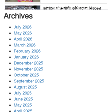
জাপানে শক্তিশালী ভূমিকম্পে নিহতের
সংখ্যা বেড়ে ৩৪
Archives
July 2026
রাশিয়ায় ক্যানসারের ভ্যাকসিন রোগীর
May 2026
শরীরে কার্যকরভাবে কাজ করছে, দাবি
April 2026
বিজ্ঞানীর
March 2026
February 2026
কাপ্তাই প্রেস ক্লাবের সভাপতি মাহফুজ,
January 2026
সম্পাদক রিপন মারমা নির্বাচিত
December 2025
November 2025
October 2025
মালয়েশিয়ার প্রধানমন্ত্রীকে চিঠি দেয়ার
September 2025
পর ফোন তারেক রহমানের,গ্যাস সঙ্কট
মোকাবিলায় সহায়তার আশ্বাস
August 2025
July 2025
June 2025
২২১ কোটি টাকা বেড়েছে রেলের আয়,
কীভাবে?
May 2025
April 2025