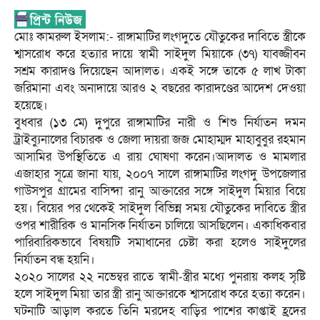
মোঃ কামরুল ইসলাম:- রাঙ্গামাটির লংগদুতে যৌতুকের দাবিতে স্ত্রীকে
শ্বাসরোধ করে হত্যার দায়ে স্বামী সাইদুল মিয়াকে (৩৭) যাবজ্জীবন
সশ্রম কারাদণ্ড দিয়েছেন আদালত। একই সঙ্গে তাকে ৫ লাখ টাকা
জরিমানা এবং অনাদায়ে আরও ২ বছরের কারাদণ্ডের আদেশ দেওয়া
হয়েছে।
​বুধবার (১৩ মে) দুপুরে রাঙ্গামাটির নারী ও শিশু নির্যাতন দমন
ট্রাইব্যুনালের বিচারক ও জেলা দায়রা জজ মোহাম্মদ মাহাবুবুর রহমান
আসামির উপস্থিতিতে এ রায় ঘোষণা করেন।আদালত ও মামলার
এজাহার সূত্রে জানা যায়, ২০০৭ সালে রাঙ্গামাটির লংগদু উপজেলার
গাউসপুর গ্রামের বাসিন্দা রানু আক্তারের সঙ্গে সাইদুল মিয়ার বিয়ে
হয়। বিয়ের পর থেকেই সাইদুল বিভিন্ন সময় যৌতুকের দাবিতে স্ত্রীর
ওপর শারীরিক ও মানসিক নির্যাতন চালিয়ে আসছিলেন। একাধিকবার
পারিবারিকভাবে বিষয়টি সমাধানের চেষ্টা করা হলেও সাইদুলের
নির্যাতন বন্ধ হয়নি।
​২০২০ সালের ২২ নভেম্বর রাতে স্বামী-স্ত্রীর মধ্যে পুনরায় কলহ সৃষ্টি
হলে সাইদুল মিয়া তার স্ত্রী রানু আক্তারকে শ্বাসরোধ করে হত্যা করেন।
ঘটনাটি আড়াল করতে তিনি মরদেহ বাড়ির পাশের কাপ্তাই হ্রদের