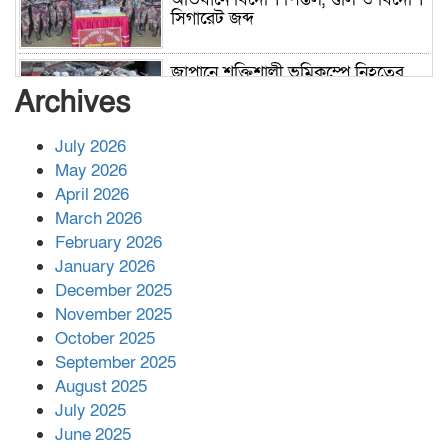
সিগারেট জব্দ
জাপানে শক্তিশালী ভূমিকম্পে নিহতের
সংখ্যা বেড়ে ৩৪
Archives
July 2026
রাশিয়ায় ক্যানসারের ভ্যাকসিন রোগীর
May 2026
শরীরে কার্যকরভাবে কাজ করছে, দাবি
April 2026
বিজ্ঞানীর
March 2026
February 2026
কাপ্তাই প্রেস ক্লাবের সভাপতি মাহফুজ,
January 2026
সম্পাদক রিপন মারমা নির্বাচিত
December 2025
November 2025
October 2025
মালয়েশিয়ার প্রধানমন্ত্রীকে চিঠি দেয়ার
September 2025
পর ফোন তারেক রহমানের,গ্যাস সঙ্কট
মোকাবিলায় সহায়তার আশ্বাস
August 2025
July 2025
June 2025
২২১ কোটি টাকা বেড়েছে রেলের আয়,