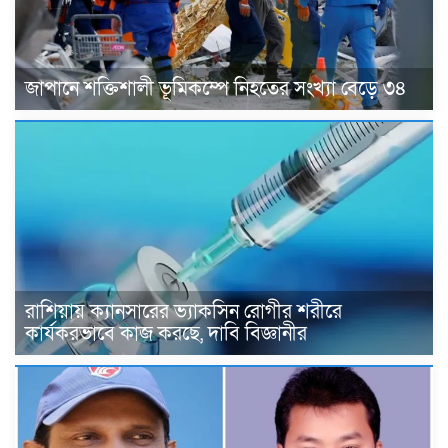
জাপানে শক্তিশালী ভূমিকম্পে নিহতের সংখ্যা বেড়ে ৩৪
রাশিয়ায় ক্যানসারের ভ্যাকসিন রোগীর শরীরে
কার্যকরভাবে কাজ করছে, দাবি বিজ্ঞানীর