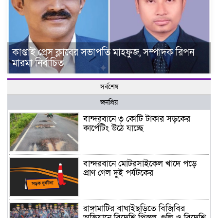
কাপ্তাই প্রেস ক্লাবের সভাপতি মাহফুজ, সম্পাদক রিপন
মারমা নির্বাচিত
সর্বশেষ
জনপ্রিয়
বান্দরবানে ৩ কোটি টাকার সড়কের
কার্পেটিং উঠে যাচ্ছে
বান্দরবানে মোটরসাইকেল খাদে পড়ে
প্রাণ গেল দুই পর্যটকের
রাঙ্গামাটির বাঘাইছড়িতে বিজিবির
অভিযানে বিদেশি পিস্তল, গুলি ও বিদেশি