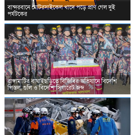
বান্দরবানে মোটরসাইকেল খাদে পড়ে প্রাণ গেল দুই
পর্যটকের
রাঙ্গামাটির বাঘাইছড়িতে বিজিবির অভিযানে বিদেশি
পিস্তল, গুলি ও বিদেশি সিগারেট জব্দ