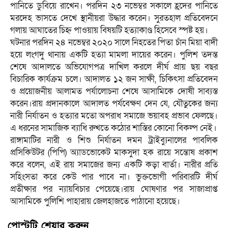
পানিতে ডুবিয়ে রাখেন। পরদিন ২৩ নভেম্বর সকালে হ্রদের পানিতে
মরদেহ ভাসতে দেখে স্থানীয়রা উদ্ধার করেন। সুরতহাল প্রতিবেদনে
গলায় আঘাতের চিহ্ন পাওয়ায় বিষয়টি হত্যাকাণ্ড হিসেবে স্পষ্ট হয়।
ঘটনার পরদিন ২৪ নভেম্বর ২০২০ সালে নিহতের পিতা চাঁন মিয়া বাদী
হয়ে লংগদু থানায় একটি হত্যা মামলা দায়ের করেন। পুলিশ তদন্ত
শেষে আদালতে অভিযোগপত্র দাখিল করলে দীর্ঘ প্রায় ছয় বছর
বিচারিক কার্যক্রম চলে। আদালত ১২ জন সাক্ষী, চিকিৎসা প্রতিবেদন
ও প্রয়োজনীয় আলামত পর্যালোচনা শেষে আসামিকে দোষী সাব্যস্ত
করেন।রায় প্রদানকালে আদালত পর্যবেক্ষণ দেন যে, যৌতুকের জন্য
নারী নির্যাতন ও হত্যার মতো অপরাধ সমাজে ভয়াবহ প্রভাব ফেলছে।
এ ধরনের সামাজিক ব্যাধি রুখতে কঠোর শাস্তির কোনো বিকল্প নেই।
​রাঙ্গামাটির নারী ও শিশু নির্যাতন দমন ট্রাইব্যুনালের পাবলিক
প্রসিকিউটর (পিপি) অ্যাডভোকেট মাকসুদা হক রায়ে সন্তোষ প্রকাশ
করে বলেন, এই রায় সমাজের জন্য একটি কড়া বার্তা। নারীর প্রতি
সহিংসতা করে কেউ পার পাবে না। ভুক্তভোগী পরিবারটি দীর্ঘ
প্রতীক্ষার পর ন্যায়বিচার পেয়েছে।​রায় ঘোষণার পর সাজাপ্রাপ্ত
আসামিকে পুলিশি পাহারায় জেলহাজতে পাঠানো হয়েছে।
পোস্টটি শেয়ার করুন