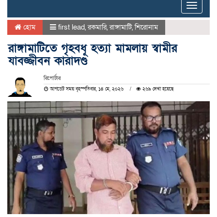
Toggle
naviga
হোম
first lead
,
রকমারি
,
রাঙ্গামাটি
,
শিরোনাম
রাঙ্গামাটিতে গৃহবধূ হত্যা মামলায় স্বামীর
যাবজ্জীবন কারাদণ্ড
রিপোর্টার
আপডেট সময় বৃহস্পতিবার, ১৪ মে, ২০২৬
২৬৯ দেখা হয়েছে