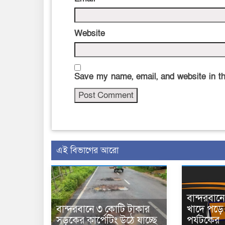
Website
Save my name, email, and website in th
এই বিভাগের আরো
বান্দরবা
বান্দরবানে ৩ কোটি টাকার
খাদে পড়ে 
সড়কের কার্পেটিং উঠে যাচ্ছে
পর্যটকের