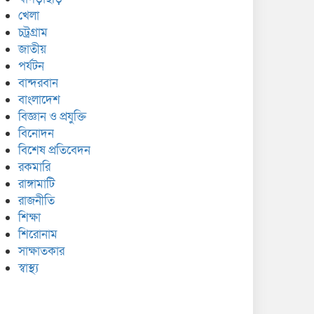
খেলা
চট্রগ্রাম
জাতীয়
পর্যটন
বান্দরবান
বাংলাদেশ
বিজ্ঞান ও প্রযুক্তি
বিনোদন
বিশেষ প্রতিবেদন
রকমারি
রাঙ্গামাটি
রাজনীতি
শিক্ষা
শিরোনাম
সাক্ষাতকার
স্বাস্থ্য