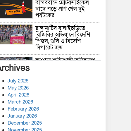
বান্দরবানে মোটরসাইকেল
খাদে পড়ে প্রাণ গেল দুই
পর্যটকের
রাঙ্গামাটির বাঘাইছড়িতে
বিজিবির অভিযানে বিদেশি
পিস্তল, গুলি ও বিদেশি
সিগারেট জব্দ
জাপানে শক্তিশালী ভূমিকম্পে
Archives
নিহতের সংখ্যা বেড়ে ৩৪
July 2026
রাশিয়ায় ক্যানসারের ভ্যাকসিন
May 2026
রোগীর শরীরে কার্যকরভাবে
April 2026
কাজ করছে, দাবি বিজ্ঞানীর
March 2026
February 2026
কাপ্তাই প্রেস ক্লাবের সভাপতি
মাহফুজ, সম্পাদক রিপন মারমা
January 2026
নির্বাচিত
December 2025
November 2025