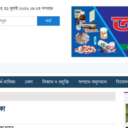
বার, ৩১ জুলাই ২০২৬, ০৯:০৩ অপরাহ্ন
সার্চ
্থ-বানিজ্য
খেলা
বিজ্ঞান ও প্রযুক্তি
অপরাধ-অনুসন্ধান
বিনোদ
কা
েখা হয়েছে