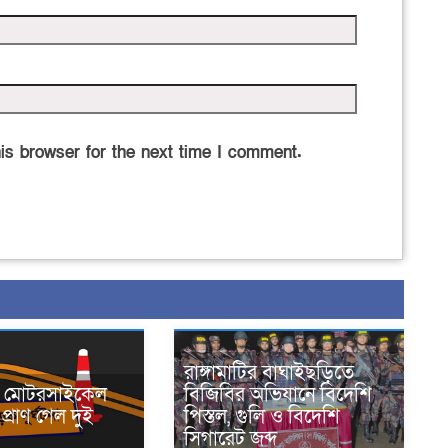
is browser for the next time I comment.
রাঙ্গামাটির বাঘাইছড়িতে
নে মোটরসাইকেল
বিজিবির অভিযানে বিদেশি
প্রাণ গেল দুই
পিস্তল, গুলি ও বিদেশি
সিগারেট জব্দ