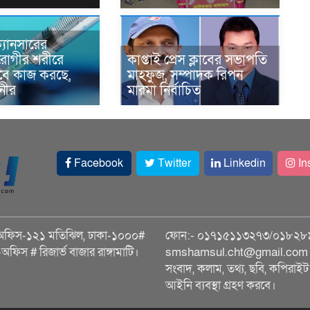
্যানসারের
রোগীর শরীরে
কাপ্তাই প্রেস ক্লাবের সভাপতি
াবে কাজ করছে,
মাহফুজ, সম্পাদক রিপন
ানীর
মারমা নির্বাচিত
Facebook
Twitter
Linkedin
In
অফিস-১২১ মতিঝিল, ঢাকা-১০০০#
ফোন:- ০১৭১৫১১৩২৭৩/০১৮২৮
ি-অফিস # রিজার্ভ বাজার রাঙ্গামাটি।
smshamsul.cht@gmail.com স
সংবাদ, কলাম, তথ্য, ছবি, কপিরাইট 
আইনি ব্যবস্থা গ্রহণ করবে।