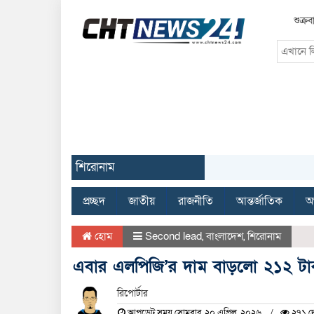
শুক্র
শিরোনাম
প্রচ্ছদ
জাতীয়
রাজনীতি
আন্তর্জাতিক
অর
হোম
Second lead
,
বাংলাদেশ
,
শিরোনাম
এবার এলপিজি’র দাম বাড়লো ২১২ টা
রিপোর্টার
আপডেট সময় সোমবার, ২০ এপ্রিল, ২০২৬
২৭১ দ