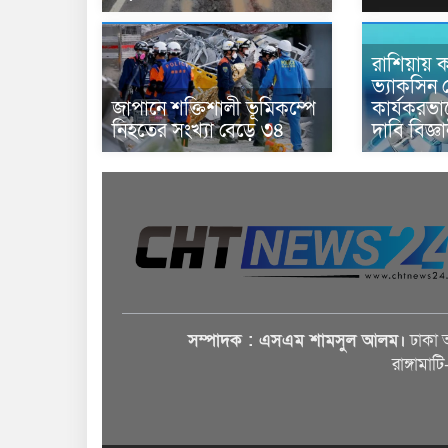
রাশিয়ায় ক
ভ্যাকসিন 
জাপানে শক্তিশালী ভূমিকম্পে
কার্যকরভ
নিহতের সংখ্যা বেড়ে ৩৪
দাবি বিজ্ঞ
সম্পাদক : এসএম শামসুল আলম।
ঢাকা 
রাঙ্গামাট