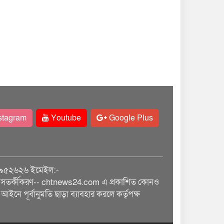
stagram
Youtube
Google Plus
৯৫২৬২৬ ইমেইল:-
তর্কীকরণ-- chtnews24.com এ প্রকাশিত কোনও
আইনে পূর্বানুমতি ছাড়া ব্যাবহার করলে কর্তৃপক্ষ