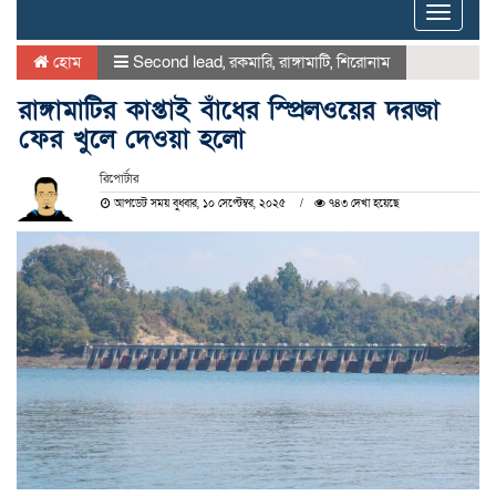
Toggle
naviga
হোম
Second lead
,
রকমারি
,
রাঙ্গামাটি
,
শিরোনাম
রাঙ্গামাটির কাপ্তাই বাঁধের স্প্রিলওয়ের দরজা
ফের খুলে দেওয়া হলো
রিপোর্টার
আপডেট সময় বুধবার, ১০ সেপ্টেম্বর, ২০২৫
৭৪৩ দেখা হয়েছে