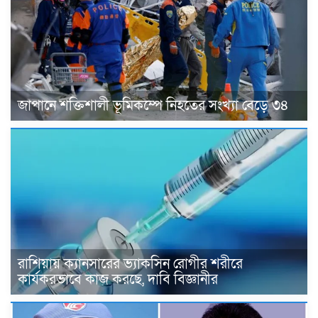
জাপানে শক্তিশালী ভূমিকম্পে নিহতের সংখ্যা বেড়ে ৩৪
রাশিয়ায় ক্যানসারের ভ্যাকসিন রোগীর শরীরে
কার্যকরভাবে কাজ করছে, দাবি বিজ্ঞানীর