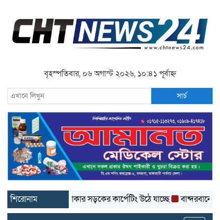
বৃহস্পতিবার, ০৬ অগাস্ট ২০২৬, ১০:৪১ পূর্বাহ্ন
সার্চ
ন্দরবানে ৩ কোটি টাকার সড়কের কার্পেটিং উঠে যাচ্ছে
শিরোনাম
বান্দরবানে মোটরস