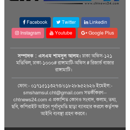
Facebook
Twitter
Linkedin
Instagram
Youtube
Google Plus
সম্পাদক : এসএম শামসুল আলম।
ঢাকা অফিস-১২১
মতিঝিল, ঢাকা-১০০০# রাঙ্গামাটি-অফিস # রিজার্ভ বাজার
রাঙ্গামাটি।
ফোন:- ০১৭১৫১১৩২৭৩/০১৮২৮৯৫২৬২৬ ইমেইল:-
smshamsul.cht@gmail.com সতর্কীকরণ--
chtnews24.com এ প্রকাশিত কোনও সংবাদ, কলাম, তথ্য,
ছবি, কপিরাইট আইনে পূর্বানুমতি ছাড়া ব্যাবহার করলে কর্তৃপক্ষ
আইনি ব্যবস্থা গ্রহণ করবে।