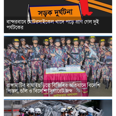
বান্দরবানে মোটরসাইকেল খাদে পড়ে প্রাণ গেল দুই
পর্যটকের
রাঙ্গামাটির বাঘাইছড়িতে বিজিবির অভিযানে বিদেশি
পিস্তল, গুলি ও বিদেশি সিগারেট জব্দ