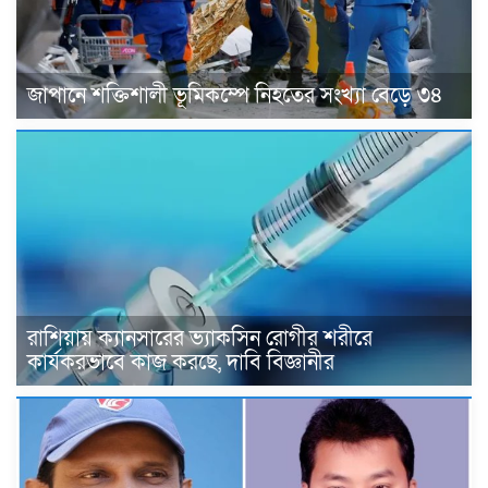
জাপানে শক্তিশালী ভূমিকম্পে নিহতের সংখ্যা বেড়ে ৩৪
রাশিয়ায় ক্যানসারের ভ্যাকসিন রোগীর শরীরে
কার্যকরভাবে কাজ করছে, দাবি বিজ্ঞানীর