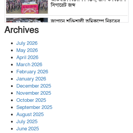
সিগারেট জব্দ
জাপানে শক্তিশালী ভূমিকম্পে নিহতের
সংখ্যা বেড়ে ৩৪
Archives
July 2026
রাশিয়ায় ক্যানসারের ভ্যাকসিন রোগীর
May 2026
শরীরে কার্যকরভাবে কাজ করছে, দাবি
April 2026
বিজ্ঞানীর
March 2026
February 2026
কাপ্তাই প্রেস ক্লাবের সভাপতি মাহফুজ,
January 2026
সম্পাদক রিপন মারমা নির্বাচিত
December 2025
November 2025
October 2025
মালয়েশিয়ার প্রধানমন্ত্রীকে চিঠি দেয়ার
September 2025
পর ফোন তারেক রহমানের,গ্যাস সঙ্কট
মোকাবিলায় সহায়তার আশ্বাস
August 2025
July 2025
June 2025
২২১ কোটি টাকা বেড়েছে রেলের আয়,