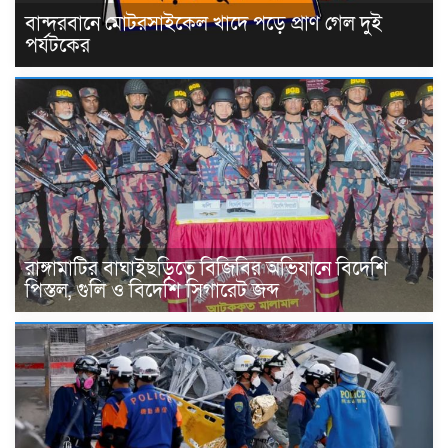
বান্দরবানে মোটরসাইকেল খাদে পড়ে প্রাণ গেল দুই
পর্যটকের
রাঙ্গামাটির বাঘাইছড়িতে বিজিবির অভিযানে বিদেশি
পিস্তল, গুলি ও বিদেশি সিগারেট জব্দ