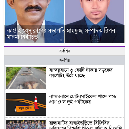
কাপ্তাই প্রেস ক্লাবের সভাপতি মাহফুজ, সম্পাদক রিপন
মারমা নির্বাচিত
সর্বশেষ
জনপ্রিয়
বান্দরবানে ৩ কোটি টাকার সড়কের
কার্পেটিং উঠে যাচ্ছে
বান্দরবানে মোটরসাইকেল খাদে পড়ে
প্রাণ গেল দুই পর্যটকের
রাঙ্গামাটির বাঘাইছড়িতে বিজিবির
অভিযানে বিদেশি পিস্তল, গুলি ও বিদেশি