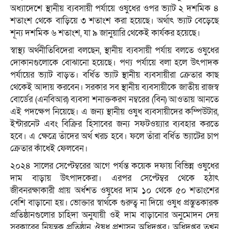
অধ্যাদেশে স্থানীয় ব্যবসায়ী পর্যায়ে ওষুধের ওপর ভ্যাট ২ দশমিক ৪
শতাংশ থেকে বাড়িয়ে ৩ শতাংশ করা হয়েছে। অর্থাৎ ভ্যাট বেড়েছে
শূন্য দশমিক ৬ শতাংশ, যা ৯ জানুয়ারি থেকেই কার্যকর হয়েছে।
স্বাস্থ্য অর্থনীতিবিদেরা বলছেন, স্থানীয় ব্যবসায়ী পর্যায় বলতে ওষুধের
দোকানগুলোকে বোঝানো হয়েছে। পণ্য পর্যায়ে বলা হলে উৎপাদক
পর্যায়ের ভ্যাট বাড়ত। বর্ধিত ভ্যাট স্থানীয় ব্যবসায়ীরা ক্রেতার কাছ
থেকেই আদায় করবেন। সরকার সব স্থানীয় ব্যবসায়ীকে জাতীয় রাজস্ব
বোর্ডের (এনবিআর) ব্যবসা শনাক্তকরণ নম্বরের (বিন) আওতায় আনতে
এই পদক্ষেপ নিয়েছে। এ জন্য স্থানীয় ওষুধ ব্যবসায়ীদের কম্পিউটার,
ইন্টারনেট এবং বিক্রির হিসাবের জন্য সফটওয়্যার ব্যবহার করতে
হবে। এ ক্ষেত্রে তাঁদের অর্থ খরচ হবে। ফলে তাঁরা বর্ধিত ভ্যাটের চাপ
ক্রেতার কাঁধেই ফেলবেন।
২০২৪ সালের সেপ্টেম্বরের আগে পর্যন্ত কয়েক দফায় বিভিন্ন ওষুধের
দাম বাড়ায় উৎপাদকেরা। এরপর সেপ্টেম্বর থেকে হঠাৎ
জীবনরক্ষাকারী প্রায় অর্ধশত ওষুধের দাম ১০ থেকে ৫০ শতাংশের
বেশি বাড়ানো হয়। ভোক্তার স্বার্থকে গুরুত্ব না দিয়ে ওষুধ প্রস্তুতকারক
প্রতিষ্ঠানগুলোর চাহিদা অনুযায়ী ওই দাম বাড়ানোর অনুমোদন দেয়
সরকারের নিয়ন্ত্রক প্রতিষ্ঠান ঔষধ প্রশাসন অধিদপ্তর। অধিদপ্তর তখন