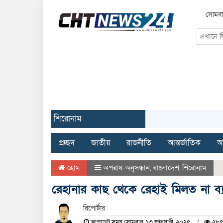
সোমবা
শিরোনাম
প্রচ্ছদ
জাতীয়
রাজনীতি
আন্তর্জাতিক
অর
হোম
অপরাধ-অনুসন্ধান
,
বাংলাদেশ
,
শিরোনাম
রেহানার কাছ থেকে রেহাই মিলত না ব্
রিপোর্টার
আপডেট সময় সোমবার, ১৩ জানুয়ারী, ২০২৫
২৮৫ 