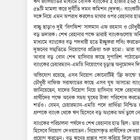
ঋণ জালিয়াতির মাধ্যমে বেসিক ব্যাংকের ২ হাজার ২৬৫ 
৫৯টি মামলা করে দুর্নীতি দমন কমিশন (দুদক)। ব্যাংক
সঙ্গে নিয়ে এমন অপরাধ করলেও মাথার ওপর রেহানার হা
বাচ্চু ছাড়াও দুই ‘বিগফিশ’ সালমান এফ রহমান ও চৌধুরী
বড় তদারক। শেখ রেহানার পক্ষে তারাই ব্যাংকগুলোয় 
মাধ্যমে ব্যাংকের বড় পদধারী হতে ইচ্ছুকরা লবিং
দুজনের সম্মতিতে নিয়োগের প্রক্রিয়া শুরু হতো। তারা
আবার বড় বোন শেখ হাসিনার কাছে সুপারিশ পাঠাতেন। স
ব্যাংকের চেয়ারম্যান-এমডি নিয়োগের চূড়ান্ত অনুমোদন দ
অভিযোগ রয়েছে, এসব নিয়োগ কোনোটিই ‘ফ্রি ফান্ডে
চৌধুরী নাফিজ সরাফাতের কাছে এসব ঘুষ আসতো ব্যাংকের
জানিয়েছেন, যাদের নিয়োগ নিয়ে হাসিনার সঙ্গে রেহান
প্রার্থীদের পক্ষে অনেক সময় ঘুষের টাকা পরিশোধ কর
শর্তও। যেমন, চেয়ারম্যান-এমডি পদে প্রার্থিতা নিশ্চি
গ্রুপকে ব্যাংক থেকে ঋণ হিসেবে বড় অংকের অর্থ তুলে 
ব্যাংকের পরিচালনা পর্ষদেও শেখ রেহানার হাত ছিল। 
হিসেবে নিয়োগ দেওয়াতেন। নিয়োগকৃত প্রার্থীদের দেওয়া হ
প্রয়োগ করতেন। বড় ঋণের প্রস্তাব পাস করিয়ে দিলে 