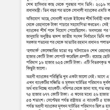
শেখ হাসিনার কাছ থেকে পুরস্কার পান তিনি। ২০১৬ স
প্রধানমন্ত্রী। তিন বছর পর তাকে সোনালী ব্যাংকের এমডি 
অভিযোগ আছে, সোনালী ব্যাংক ইউকের শীর্ষ নির্বাহী থ
থেকে রেহানাকে টাকা পাচারে সহযোগিতা করতেন। সেই সম্পর্
ব্যাংকের শীর্ষ পদে নিয়োগ পেয়েছিলেন। অবসরের প
জানুয়ারি অনুষ্ঠিত দ্বাদশ জাতীয় সংসদ নির্বাচনে তিনি
সরকার পতনের পর থেকে আতাউর রহমান প্রধানও পলাতক
‘হলমার্ক’ কেলেঙ্কারির মতো বড় ঘটনাতেও শেখ রেহানা
হাজার কোটি টাকা লোপাট করেছিল গ্রুপটি। রয়েছে ছোট
পরিমাণ ১৬ হাজার ৬২৩ কোটি টাকা। এটি বিতরণকৃত ঋণে
কিছুটা ভালো।
অগ্রণী ব্যাংকের পরিস্থিতি খুব একটা ভালো নেই। আগে এ 
এখন ব্যাংকটির সঞ্চিতি ও মূলধন ঘাটতির পরিমাণও দুর
অর্থ ধার নিচ্ছে ব্যাংকটি। নথিপত্র থেকে জানা যায়, গত বছর
৭৫ হাজার ৬৭৭ কোটি টাকা। এ ঋণের মধ্যে ২৬ হাজার
৫৩ শতাংশ। সেপ্টেম্বর পর্যন্ত রাষ্ট্রায়ত্ত এ ব্যাং
পর্যন্ত অগ্রণী ব্যাংকের মূলধন ঘাটতির পরিমাণও ছিল ৪ 