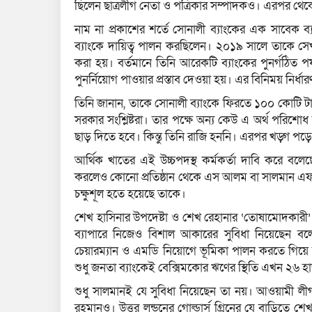
ছিলেন ছাত্রলীগ নেতা ও পত্রিকার সম্পাদকও। এরপর থেকে
নাম না প্রকাশের শর্তে সোনালী ব্যাংকের এক সাবেক 
ব্যাংকে দায়িত্ব পালন করছিলেন। ২০১৯ সালে তাকে সেখ
করা হয়। বর্তমানে তিনি আরেকটি ব্যাংকের পুনর্গঠিত প
পুনর্নিয়োগ পাওয়ার প্রস্তাব দেওয়া হয়। এর বিনিময় নির্
তিনি জানান, তাকে সোনালী ব্যাংকে ফিরতে ১০০ কোটি টা
সরকার সংশ্লিষ্টরা। তার পক্ষে অন্য কেউ এ অর্থ পরি
ছাড় দিতে হবে। কিন্তু তিনি রাজি হননি। এরপর খড়্গ পড়
আর্থিক খাতের এই উচ্চপদস্থ কর্মকর্তা দাবি করে বলেছে
করলেও কোনো প্রতিষ্ঠান থেকে এস আলম বা সালমান এফ
চক্ষুশূল হতে হয়েছে তাকে।
শেখ হাসিনার উপদেষ্টা ও শেখ রেহানার ‘তোষামোদকারী
ব্যাপারে নিজেও বিশাল আকারের সুবিধা নিয়েছেন বলেও 
চেয়ারম্যান ও এমডি নিয়োগে ভূমিকা পালন করতে গিয়ে তা
শুধু জনতা ব্যাংকেই বেক্সিমকোর ঋণের স্থিতি এখন ২৬ হ
শুধু সালমানই যে সুবিধা নিয়েছেন তা নয়। আওয়ামী ল
রহমানও। উত্তর লন্ডনের গোল্ডার্স গ্রিনের যে বাড়িতে