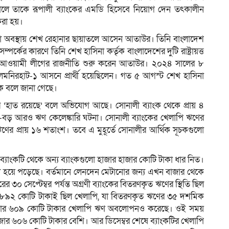
ালে তাকে রূপালী ব্যাংকের এমডি হিসেবে নিয়োগ দেন তৎকালীন
করা হয়।
াকা অবস্থায় শেখ রেহানার ছায়াতলে আসেন আতাউর। তিনি বাংলাদেশ
কের কারণে তিনি শেখ হাসিনা কর্তৃক বাংলাদেশের দুটি রাষ্ট্রায়ত্ত
র আওয়ামী লীগের রাজনীতি শুরু করেন আতাউর। ২০২৪ সালের ৮
 লালমনিরহাট-১ আসনে প্রার্থী হয়েছিলেন। গত ৫ আগস্ট শেখ হাসিনা
 বলে জানা গেছে।
র ‘হাত রয়েছে’ বলে অভিযোগ আছে। সোনালী ব্যাংক থেকে প্রায় ৪
-বড় আরও ঋণ কেলেঙ্কারি ঘটনা। সোনালী ব্যাংকের খেলাপি ঋণের
র প্রায় ১৬ শতাংশ। তবে এ মুহূর্তে সোনালীর আর্থিক সূচকগুলো
ব্যাংকটি থেকে অন্য ব্যাংকগুলো হাজার হাজার কোটি টাকা ধার নিত।
্বল হয়ে পড়েছে। বর্তমানে লেনদেন মেটানোর জন্য এখন বাজার থেকে
ের ৩০ সেপ্টেম্বর পর্যন্ত অগ্রণী ব্যাংকের বিতরণকৃত ঋণের স্থিতি ছিল
 ৮৯২ কোটি টাকাই ছিল খেলাপি, যা বিতরণকৃত ঋণের ৩৫ দশমিক
কটি ৫ হাজার ৬০৯ কোটি টাকার খেলাপি ঋণ অবলোপনও করেছে। ওই সময়
হাজার ৬০৬ কোটি টাকার বেশি। আর ডিসেম্বর শেষে ব্যাংকটির খেলাপি