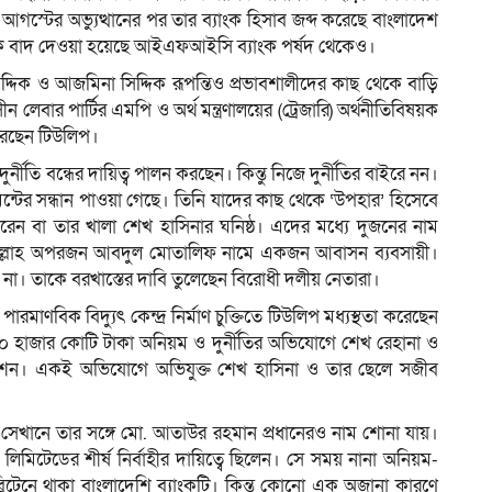
স্টের অভ্যুত্থানের পর তার ব্যাংক হিসাব জব্দ করেছে বাংলাদেশ
াকে বাদ দেওয়া হয়েছে আইএফআইসি ব্যাংক পর্ষদ থেকেও।
দ্দিক ও আজমিনা সিদ্দিক রূপন্তিও প্রভাবশালীদের কাছ থেকে বাড়ি
েবার পার্টির এমপি ও অর্থ মন্ত্রণালয়ের (ট্রেজারি) অর্থনীতিবিষয়ক
 করছেন টিউলিপ।
ুর্নীতি বন্ধের দায়িত্ব পালন করছেন। কিন্তু নিজে দুর্নীতির বাইরে নন।
্টমেন্টের সন্ধান পাওয়া গেছে। তিনি যাদের কাছ থেকে ‘উপহার’ হিসেবে
রেন বা তার খালা শেখ হাসিনার ঘনিষ্ঠ। এদের মধ্যে দুজনের নাম
ল্লাহ অপরজন আবদুল মোতালিফ নামে একজন আবাসন ব্যবসায়ী।
না। তাকে বরখাস্তের দাবি তুলেছেন বিরোধী দলীয় নেতারা।
ারমাণবিক বিদ্যুৎ কেন্দ্র নির্মাণ চুক্তিতে টিউলিপ মধ্যস্থতা করেছেন
 হাজার কোটি টাকা অনিয়ম ও দুর্নীতির অভিযোগে শেখ রেহানা ও
ন কমিশন। একই অভিযোগে অভিযুক্ত শেখ হাসিনা ও তার ছেলে সজীব
, সেখানে তার সঙ্গে মো. আতাউর রহমান প্রধানেরও নাম শোনা যায়।
মিটেডের শীর্ষ নির্বাহীর দায়িত্বে ছিলেন। সে সময় নানা অনিয়ম-
য় ব্রিটেনে থাকা বাংলাদেশি ব্যাংকটি। কিন্তু কোনো এক অজানা কারণে