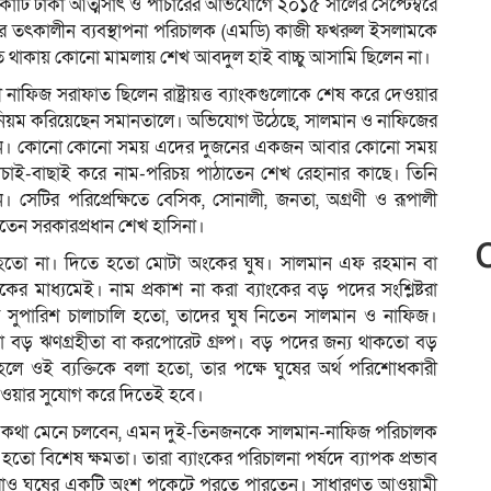
কোটি টাকা আত্মসাৎ ও পাচারের অভিযোগে ২০১৫ সালের সেপ্টেম্বরে
টির তৎকালীন ব্যবস্থাপনা পরিচালক (এমডি) কাজী ফখরুল ইসলামকে
ত থাকায় কোনো মামলায় শেখ আবদুল হাই বাচ্চু আসামি ছিলেন না।
 নাফিজ সরাফাত ছিলেন রাষ্ট্রায়ত্ত ব্যাংকগুলোকে শেষ করে দেওয়ার
অনিয়ম করিয়েছেন সমানতালে। অভিযোগ উঠেছে, সালমান ও নাফিজের
 করতেন। কোনো কোনো সময় এদের দুজনের একজন আবার কোনো সময়
 যাচাই-বাছাই করে নাম-পরিচয় পাঠাতেন শেখ রেহানার কাছে। তিনি
েটির পরিপ্রেক্ষিতে বেসিক, সোনালী, জনতা, অগ্রণী ও রূপালী
িতেন সরকারপ্রধান শেখ হাসিনা।
’ হতো না। দিতে হতো মোটা অংকের ঘুষ। সালমান এফ রহমান বা
 মাধ্যমেই। নাম প্রকাশ না করা ব্যাংকের বড় পদের সংশ্লিষ্টরা
ার সুপারিশ চালাচালি হতো, তাদের ঘুষ নিতেন সালমান ও নাফিজ।
তো বড় ঋণগ্রহীতা বা করপোরেট গ্রুপ। বড় পদের জন্য থাকতো বড়
ত হলে ওই ব্যক্তিকে বলা হতো, তার পক্ষে ঘুষের অর্থ পরিশোধকারী
নেওয়ার সুযোগ করে দিতেই হবে।
তার কথা মেনে চলবেন, এমন দুই-তিনজনকে সালমান-নাফিজ পরিচালক
তো বিশেষ ক্ষমতা। তারা ব্যাংকের পরিচালনা পর্ষদে ব্যাপক প্রভাব
তারাও ঘুষের একটি অংশ পকেটে পুরতে পারতেন। সাধারণত আওয়ামী