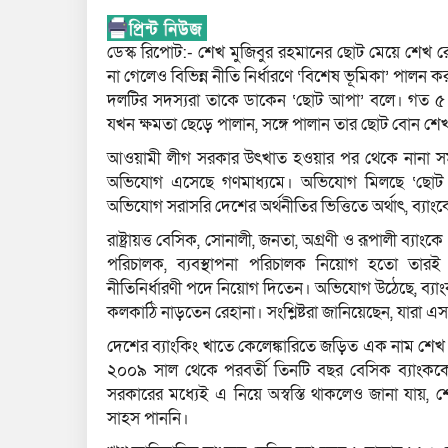
ডেস্ক রিপোট:- শেখ মুজিবুর রহমানের ছোট মেয়ে শেখ র
না গেলেও বিভিন্ন নীতি নির্ধারণে ‘বিশেষ ভূমিকা’ পালন 
দলটির সদস্যরা তাকে ডাকেন ‘ছোট আপা’ বলে। গত ৫ আগস্
যখন ক্ষমতা ছেড়ে পালান, সঙ্গে পালান তার ছোট বোন শে
আওয়ামী লীগ সরকার উৎখাত হওয়ার পর থেকে নানা সময় 
অভিযোগ এসেছে গণমাধ্যমে। অভিযোগ মিলছে ‘ছোট আপা
অভিযোগ সরাসরি দেশের অর্থনীতির ভিত্তিতে অর্থাৎ, ব্যাং
রাষ্ট্রায়ত্ত বেসিক, সোনালী, জনতা, অগ্রণী ও রূপালী ব্যাং
পরিচালক, ব্যবস্থাপনা পরিচালক নিয়োগ হতো তারই 
নীতিনির্ধারণী পদে নিয়োগ দিতেন। অভিযোগ উঠেছে, ব্যা
কলকাঠি নাড়তেন রেহানা। সংশ্লিষ্টরা জানিয়েছেন, যারা
দেশের ব্যাংকিং খাতে কেলেঙ্কারিতে জড়িত এক নাম শেখ আবদু
২০০৯ সাল থেকে পরবর্তী তিনটি বছর বেসিক ব্যাংককে
সরকারের মধ্যেই এ নিয়ে অস্বস্তি থাকলেও জানা যায়, শ
সাহস পাননি।