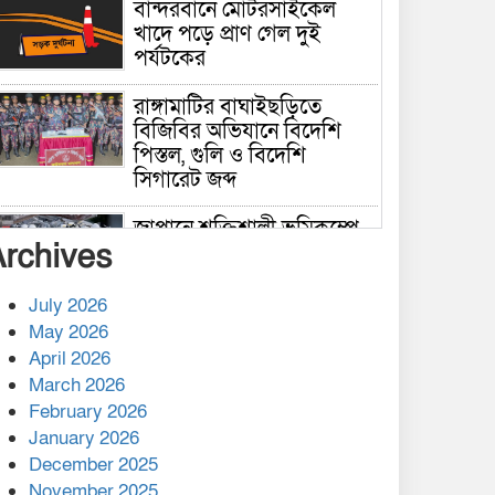
বান্দরবানে মোটরসাইকেল
খাদে পড়ে প্রাণ গেল দুই
পর্যটকের
রাঙ্গামাটির বাঘাইছড়িতে
বিজিবির অভিযানে বিদেশি
পিস্তল, গুলি ও বিদেশি
সিগারেট জব্দ
জাপানে শক্তিশালী ভূমিকম্পে
Archives
নিহতের সংখ্যা বেড়ে ৩৪
July 2026
রাশিয়ায় ক্যানসারের ভ্যাকসিন
May 2026
রোগীর শরীরে কার্যকরভাবে
April 2026
কাজ করছে, দাবি বিজ্ঞানীর
March 2026
February 2026
কাপ্তাই প্রেস ক্লাবের সভাপতি
মাহফুজ, সম্পাদক রিপন মারমা
January 2026
নির্বাচিত
December 2025
November 2025