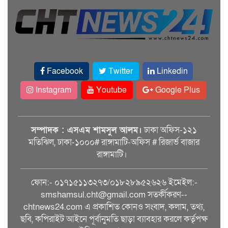
Facebook
Twitter
Linkedin
Instagram
Youtube
Google Plus
সম্পাদক : এসএম শামসুল আলম।
ঢাকা অফিস-১২১
মতিঝিল, ঢাকা-১০০০# রাঙ্গামাটি-অফিস # রিজার্ভ বাজার
রাঙ্গামাটি।
ফোন:- ০১৭১৫১১৩২৭৩/০১৮২৮৯৫২৬২৬ ইমেইল:-
smshamsul.cht@gmail.com সতর্কীকরণ--
chtnews24.com এ প্রকাশিত কোনও সংবাদ, কলাম, তথ্য,
ছবি, কপিরাইট আইনে পূর্বানুমতি ছাড়া ব্যাবহার করলে কর্তৃপক্ষ