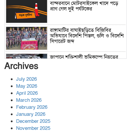
বান্দরবানে মোটরসাইকেল খাদে পড়ে
প্রাণ গেল দুই পর্যটকের
রাঙ্গামাটির বাঘাইছড়িতে বিজিবির
অভিযানে বিদেশি পিস্তল, গুলি ও বিদেশি
সিগারেট জব্দ
জাপানে শক্তিশালী ভূমিকম্পে নিহতের
সংখ্যা বেড়ে ৩৪
Archives
July 2026
রাশিয়ায় ক্যানসারের ভ্যাকসিন রোগীর
May 2026
শরীরে কার্যকরভাবে কাজ করছে, দাবি
April 2026
বিজ্ঞানীর
March 2026
February 2026
কাপ্তাই প্রেস ক্লাবের সভাপতি মাহফুজ,
January 2026
সম্পাদক রিপন মারমা নির্বাচিত
December 2025
November 2025