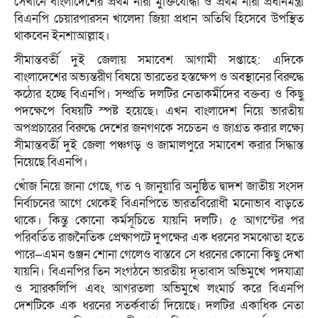
সেখানে বাংলাদেশের প্রথম নারী মুক্তিযোদ্ধা ও প্রথম নারী প্রধানমন্ত্রী
বিএনপি চেয়ারপারসন খালেদা জিয়া প্রধান অতিথি হিসেবে উপস্থিত
থাকবেন ইনশাআল্লাহ।
সীমান্তবর্তী দুই জেলায় সমাবেশ আগামী সপ্তাহে: এদিকে
বাংলাদেশের অভ্যন্তরীণ বিষয়ে ভারতের হস্তক্ষেপ ও অবস্থানের বিরুদ্ধে
কঠোর হচ্ছে বিএনপি। সম্প্রতি দলটির নেতাকর্মীদের বক্তব্য ও কিছু
পদক্ষেপে বিষয়টি স্পষ্ট হয়েছে। এখন বাংলাদেশ নিয়ে ভারতীয়
অপপ্রচারের বিরুদ্ধে দেশের জনগণকে সচেতন ও জাগ্রত করার লক্ষ্যে
সীমান্তবর্তী দুই জেলা পঞ্চগড় ও জামালপুরে সমাবেশ করার সিদ্ধান্ত
নিয়েছে বিএনপি।
খোঁজ নিয়ে জানা গেছে, গত ৭ জানুয়ারি অনুষ্ঠিত দ্বাদশ জাতীয় সংসদ
নির্বাচনের আগে থেকেই বিএনপিতে ভারতবিরোধী মনোভাব বাড়তে
থাকে। কিন্তু কোনো কর্মসূচিতে যায়নি দলটি। ৫ আগস্টের পর
পরিবর্তিত রাজনৈতিক প্রেক্ষাপটে দুপক্ষের এক ধরনের সমঝোতা হতে
পারে—এমন গুঞ্জন শোনা গেলেও বাস্তবে সে ধরনের কোনো কিছু দেখা
যায়নি। বিএনপির তিন সংগঠনে ভারতীয় দূতাবাস অভিমুখে পদযাত্রা
ও স্মারকলিপি এবং আগরতলা অভিমুখে লংমার্চ করে বিএনপি
দেশটিকে এক ধরনের সতর্কবার্তা দিয়েছে। দলটির একাধিক নেতা