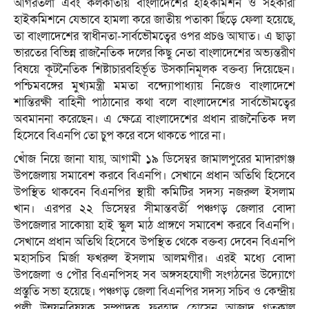
আগরতলা এবং কলকাতায় বাংলাদেশের হাইকমিশন ও সহকারী
হাইকমিশনে যেভাবে হামলা করে জাতীয় পতাকা ছিঁড়ে ফেলা হয়েছে,
তা বাংলাদেশের স্বাধীনতা-সার্বভৌমত্বের ওপর প্রচণ্ড আঘাত। এ ছাড়া
ভারতের বিভিন্ন রাজনৈতিক দলের কিছু নেতা বাংলাদেশের অভ্যন্তরীণ
বিষয়ে কূটনৈতিক শিষ্টাচারবহির্ভূত উসকানিমূলক বক্তব্য দিয়েছেন।
পশ্চিমবঙ্গের মুখ্যমন্ত্রী মমতা বন্দ্যোপাধ্যায় নিজেও বাংলাদেশে
শান্তিরক্ষী বাহিনী পাঠানোর কথা বলে বাংলাদেশের সার্বভৌমত্বের
অবমাননা করেছেন। এ ক্ষেত্রে বাংলাদেশের প্রধান রাজনৈতিক দল
হিসেবে বিএনপি তো চুপ করে বসে থাকতে পারে না।
খোঁজ নিয়ে জানা যায়, আগামী ১৯ ডিসেম্বর জামালপুরের মাদারগঞ্জ
উপজেলায় সমাবেশ করবে বিএনপি। সেখানে প্রধান অতিথি হিসেবে
উপস্থিত থাকবেন বিএনপির স্থায়ী কমিটির সদস্য নজরুল ইসলাম
খান। এরপর ২২ ডিসেম্বর সীমান্তবর্তী পঞ্চগড় জেলার বোদা
উপজেলার সাকোয়া হাই স্কুল মাঠ প্রাঙ্গণে সমাবেশ করবে বিএনপি।
সেখানে প্রধান অতিথি হিসেবে উপস্থিত থেকে বক্তব্য দেবেন বিএনপি
মহাসচিব মির্জা ফখরুল ইসলাম আলমগীর। এরই মধ্যে বোদা
উপজেলা ও পৌর বিএনপিসহ সব অঙ্গসহযোগী সংগঠনের উদ্যোগে
প্রস্তুতি সভা হয়েছে। পঞ্চগড় জেলা বিএনপির সদস্য সচিব ও কেন্দ্রীয়
পল্লী উন্নয়নবিষয়ক সম্পাদক ফরহাদ হোসেন আজাদ গতকাল