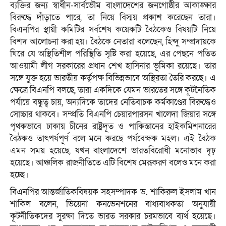
ব্যক্তির জন্য স্বাধীন-সার্বভৌম বাংলাদেশের জনগোষ্ঠীর আকাঙ্ক্ষার
বিরুদ্ধে দাঁড়াতে পারে, তা নিয়ে বিস্ময় প্রকাশ করেছেন তারা।
বিএনপির স্থায়ী কমিটির সর্বশেষ কয়েকটি বৈঠকেও বিষয়টি নিয়ে
বিশদ আলোচনা করা হয়। বৈঠকে নেতারা বলেছেন, হিন্দু সম্প্রদায়কে
ঘিরে যে অস্থিতিশীল পরিস্থিতি সৃষ্টি করা হয়েছে, এর পেছনে পতিত
আওয়ামী লীগ সরকারের প্রধান শেখ হাসিনার ভূমিকা রয়েছে। তার
সঙ্গে যুক্ত হয়ে ভারতীয় কর্তৃপক্ষ বিভিন্নভাবে অস্থিরতা তৈরি করছে। এ
ক্ষেত্রে বিএনপি বলছে, তারা একদিকে যেমন ভারতের সঙ্গে কূটনৈতিক
পর্যায়ে বন্ধুত্ব চায়, অন্যদিকে তাদের নেতিবাচক কর্মকাণ্ডের বিরুদ্ধেও
সোচ্চার থাকবে। সম্প্রতি বিএনপি চেয়ারপারসন খালেদা জিয়ার সঙ্গে
পৃথকভাবে ঢাকায় চীনের রাষ্ট্রদূত ও পাকিস্তানের হাইকমিশনারের
বৈঠকও তাৎপর্যপূর্ণ বলে মনে করছে পর্যবেক্ষক মহল। এই বৈঠক
এমন সময় হয়েছে, যখন বাংলাদেশে ভারতবিরোধী মনোভাব দৃঢ়
হয়েছে। আঞ্চলিক রাজনীতিতে এটি বিশেষ মেরূকরণ বলেও মনে করা
হচ্ছে।
বিএনপির আন্তর্জাতিকবিষয়ক সহসম্পাদক ড. শাকিরুল ইসলাম খান
শাকিল বলেন, ভিয়েনা কনভেনশনের বাধ্যবাধকতা অনুযায়ী
কূটনীতিকদের সুরক্ষা দিতে ভারত সরকার চরমভাবে ব্যর্থ হয়েছে।