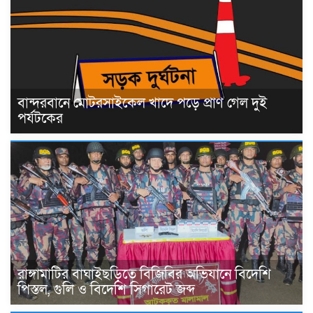
বান্দরবানে মোটরসাইকেল খাদে পড়ে প্রাণ গেল দুই
পর্যটকের
রাঙ্গামাটির বাঘাইছড়িতে বিজিবির অভিযানে বিদেশি
পিস্তল, গুলি ও বিদেশি সিগারেট জব্দ